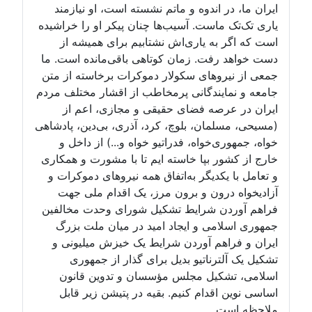
ایران ما، در اندوه و ماتم نشسته است، او نیازمند
یاری تک‌تک ماست. آسیب‌ها چنان پیکر او را خراشیده
است که اگر به یاری‌اش نشتابیم برای همیشه از
دست خواهد رفت. زمان کوتاهی باقی‌مانده است. ما
جمعی از نیروهای سکولار دموکرات برخاسته از متن
جامعه و نمایندگانی پرمخاطب از اقشار مختلف مردم
ایران در عرصه فضای حقیقی و مجازی، اعم از
(مسیحی، مسلمان، بلوچ، کرد، آذری، بی‌دین، پادشاهی
خواه، جمهوری‌خواه، فدراتیو خواه و...) از داخل و
خارج از کشور بپا خاسته ایم تا با مشورت و همکاری
و تعامل با یکدیگر به‌اتفاق همه نیروهای دموکرات و
آزادیخواه درون و برون مرز، یک اقدام ملی جهت
فراهم آوردن شرایط تشکیل شورای وحدت مخالفین
جمهوری اسلامی و ایجاد امید در میان ملت بزرگ
ایران و فراهم آوردن شرایط یک خیزش میلیونی و
تشکیل یک آلترناتیو بدیل برای گذار از جمهوری
اسلامی، تشکیل مجلس مؤسسان و تدوین قانون
اساسی نوین اقدام کنیم. بقیه در پتیشن زیر قابل
ملاحظه است.