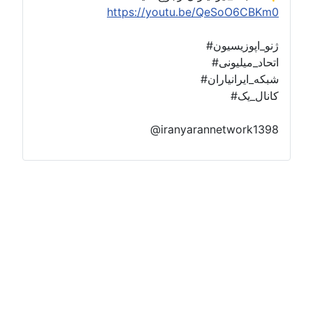
https://youtu.be/QeSoO6CBKm0
#ژنو_اپوزیسیون
#اتحاد_میلیونی
#شبکه_ایرانیاران
#کانال_یک
@iranyarannetwork1398