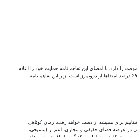
وقت را دارد. با امضای این تفاهم نامه حمایت خود را اعلام
کنید. امضای شما میتواند با اسم مستعار نیز باشد. بداخل پتیشین بروید و درخواستنامه را امضا کنید. تا کنون۶۷۲ امضا که دستکم ۹۰٪ درصد امضاها از درونمرز است بزیر این تفاهم نامه
 نشتابیم برای همیشه از دست خواهد رفت. زمان کوتاهی
یران در عرصه فضای حقیقی و مجازی، اعم از (مسیحی،
ورت و همکاری و تعامل با یکدیگر به‌اتفاق همه نیروهای