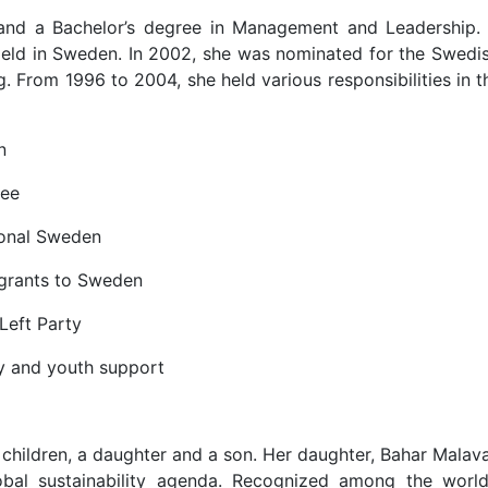
 and a Bachelor’s degree in Management and Leadership. 
 field in Sweden. In 2002, she was nominated for the Swedi
ng. From 1996 to 2004, she held various responsibilities in 
n
tee
ional Sweden
igrants to Sweden
Left Party
ily and youth support
 children, a daughter and a son. Her daughter, Bahar Malav
obal sustainability agenda. Recognized among the world