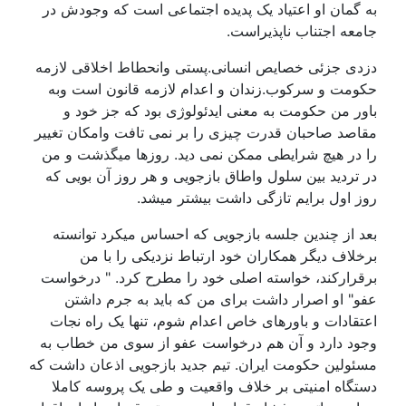
به گمان او اعتیاد یک پدیده اجتماعی است که وجودش در
جامعه اجتناب ناپذیراست.
دزدی جزئی خصایص انسانی.پستی وانحطاط اخلاقی لازمه
حکومت و سرکوب.زندان و اعدام لازمه قانون است وبه
باور من حکومت به معنی ایدئولوژی بود که جز خود و
مقاصد صاحبان قدرت چیزی را بر نمی تافت وامکان تغییر
را در هیچ شرایطی ممکن نمی دید. روزها میگذشت و من
در تردید بین سلول واطاق بازجویی و هر روز آن بویی که
روز اول برایم تازگی داشت بیشتر میشد.
بعد از چندین جلسه بازجویی که احساس میکرد توانسته
برخلاف دیگر همکاران خود ارتباط نزدیکی را با من
برقرارکند، خواسته اصلی خود را مطرح کرد. " درخواست
عفو" او اصرار داشت برای من که باید به جرم داشتن
اعتقادات و باورهای خاص اعدام شوم، تنها یک راه نجات
وجود دارد و آن هم درخواست عفو از سوی من خطاب به
مسئولین حکومت ایران. تیم جدید بازجویی اذعان داشت که
دستگاه امنیتی بر خلاف واقعیت و طی یک پروسه کاملا