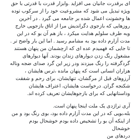
ای برقدرت جانیان می افزاید .وابزار قدرت با قدرتی با حق
ویژه تبدیل می شود که مشروعیت خود را از سرکوب توده
ها وخشونت اعمال شده بر جامعه می گیرد . در آخرین
روزهایی که بازجوی دگراندیش مرا از اتاق بازجویی خارج
وبه طرف سلولم هدایت میکرد ، باز هم آن بو که در این
مدت آزارم داده بود به مشامم رسید . اما این بار واضح تر .
تا جایی که فهمیدم عده ای که ازچشمان من پنهان هستند
مشغول رنگ زدن دیوارهای زندان بودند. آنها دیوارهای
گردگرفته را رنگ میزدند ودر زیر این گرد صدای ضجه وناله
هزاران انسانی است که پنهان مانده ،ترس هایشان ،
آرزوهای قبل از مرگشان، تنهایشان، برای رحم و شفقت
شکنجه گران. درخواست هایشان، اعتراف هایشان
وداستانهایی که برای بازجوهایشان تعریف کرده اند.
آری تراژدی یک ملت اینجا پنهان است.
بله،بویی که در این مدت آزارم داده بود، بوی رنگ بود و من
از اینکه آن بو را تشخیص داده بودم خوشحال بودم
خوشحال
دردهای من