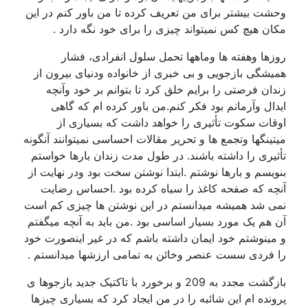
وحشت بیشتر برای من تعریف کرده تا من باور کنم در این
مکان هیچ کس نمیتواند چیزی را برای خود نگه دارد .
روزها وهفته ها وماهها تحمل سلول انفرادی، فشار
همیشگی بازجویی و بی خبری از خانواده ودنیای بیرون از
زندان فرصتی را برایم خلق کرد تا بتوانم بر خود وآنچه
ایدال وآرمانم بود فکر کنم.من باور کرده ام که گاهی
اوقات سکوت تأثیری را خواهد داشت که بسیاری از
میتینگها وتجمع ها و تحریر مقالات احساسی نمیتوانند آنگونه
تأثیری را داشته باشند. در طول مدت زندان بارها خواستم
بنویسم و بارها نوشتم .ابتدا نوشتن سخت بود ودر نهایت از
آنچه که صفحه کاغذ را سیاه کرده بود .احساس رضایت
نمی شد همیشه میدانستم در این نوشتن ها چیزی کم است
آن هم یک مورد بسیار اساسی بود .من باید به آنچه میگفتم
و مینوشتم خود ایمان داشته باشم که در غیر اینصورت خود
را فردی سست عنصر وخائن به تمامی ارزشها میدانستم .
بازگشت مجدد به 209 و برخورد با تاکتیک جدید بازجوها ی
پرونده ام این شائبه را در من ایجاد کرد که بسیاری چیزها