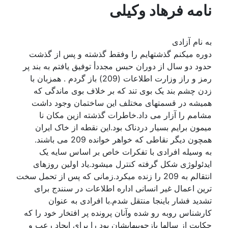
نامه فرهاد وکيلی
به نام آزادی
دوره میکنم گذشتهایم را وفقط گذشته و پس از گذشت
حدود دو سال از دوران حبس مجددأ توفیق یافتم به بند پر
رمز و راز وزارت اطلاعات (209) باز گردم . همزبان با
زدن چشم بند یک بوی تند که بر خلاف بوی ماندگی که
همیشه در قسمتهای مختلف این ساختمان وجود داشت
مشامم را آزار می داد.خاطرات گذشته ازین مکان نا
میمون برایم بسیار دردناک بود.این نقطه از خاک ایران
همچون دیگر نقاطی که خواهر خوانده 209 می باشند.
به وسیله افرادی با تفکرات خاص بر اساس سایه یک
ایدئولوژی شکل گرفته کنترل میشود.یاد اولین روزهای
انتقالم به 209 را زنده میکرد.زمانی که پس از تحمل سخت
ترین اعمال غیر انسانی اداره اطلاعات در سنندج برای
تشدید فشار باینجا منتقل شدم.با افرادی به عنوان
کارشناس روبه رو شده وآنان پرونده پر افتخار خود را که
حکایت از سالها بازجوییهایشان بود را برای ایجاد رعب و