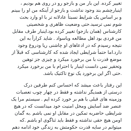
تغییر کرده. این بار من و بازجو رو در روی هم بودیم ،
اینبارچشم بند وجود نداشت و بازجو از آینکه من او را ببینم
و بر اساس یک شرایط نسبتأ عادلانه تر با او وارد بحث
شوم نمی ترسید.حتی وضعیت ظاهری و شخصیتی
کارشناس (همان بازجو) تغییر کرده بود.اینبار طرف مقابل
من فردی بود اهل مطالعه وباسواد . شاید کرارأ به این
نتیجه رسیدم که در ادعاهای او چاشنی ریا ودروغ وجود
دارد.اما حتمأ شرایطی ایجاد شده که کارشناسی که قبلأ از
موضع قدرت با من برخورد میکرد و چیزی جز توهین
وتحقیر نمی دانست اینبار با احترام با من برخورد میکرد
.حتی اگر این برخورد یک نوع تاکتیک باشد.
این رفتار باعث میشد که احساس کنم طرفین درک
درستی از همدیگر نداشته و فقط در چهار چوب تعصبات
وزمینه های قبلی با هم بر خورد کرده ایم . سیستم مرا یک
عنصر ضد آسایش ومخل امنیت خود میدانست که در هیچ
شرایطی حاضربه تمکین در مقابل او نمی باشم .به گمان
اومن هیچ حقی نداشته و فقط باید ثناگوی او باشم .که
میتوانم در سایه قدرت حکومتش به زندگی خود ادامه دهم