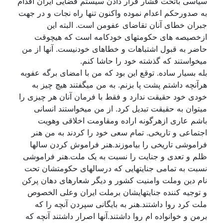
سیاسی باتحت فشار قرار دادن سیستم قضایی ایران اقدام
به صدورحکم اعدام نموده واکنون تنها راه نجات و در جهت
جبران خطای آنان تقاضای عفومن است. البته این
ازخصیصه های حکومتهای خودکامه است که هیچوقت
حاضر به قبول اشتباهات و خطاهای خودنیست. آنها از من
میخواستند که گذشته خود را حاشا کنم.
بله بسیار ساده. توقع این بود که من با امضای برگه عفوبه
هرآنچه داشتم پشت پا بزنم. به من میگفتند هیچ چیز به
خودی خود حقیقت ندارد و فقط با فرمان آنان هر چیزی را
میتوان به حقیقت تبدیل کرد. از من میخواستند انسانی
باشم عاری ازهرگونه اراده ومقاومت اخلاقی وهویت
اجتماعی و تاریخی. تمام سعی خود را کردند به من هنر
فراموشی تاریخی را بیاموزند.هنر فراموش کردن سالها
ظلم و تعدی و جنایت را نسبت به یک ملت.هنر فراموشی
نسبت به تمامی جنایتهایی که درسالهای حکومتشان تحت
نام دین وملت وامنیت کشور و دیگر شعارهای دهان پرکن
و توجیه کننده جنایتهایشان برملت ایران وعلی الخصوص
ملت کرد روا داشتند.هنر به بایگانی سپردن آنچه را که
برمن و خوانواده ام روا داشتند.آنها اصرار داشتند آنچه که