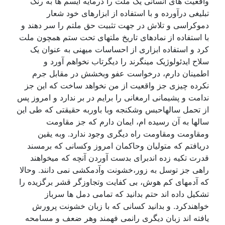
واقعیت های انسانی یک ملت را درمایه ایسم ها به رنگ
تبلیغی درآورده و با استفاده از ابزارهای خود شعار
دموکراسی و تلاش در جهت تثبیت حق ملتم را سر دهند و
با استفاده از نمادهای تاریخ ملتهای تحت ستم همچون ملت
کرد و استفاده ابزاری از احساسات میهنی به عنوان یک
سلاح ایدئولوژیک مینگرند را دیگرتاب نخواهم آورد و
اطمینان دارم، درخواست عفو وبخشش در مقابل جرم
نکرده چیزی جز واقعیت از من نخواهد ساخت که این جز
ندامت و پشیمانی ارمغانی را برایم در بر ندارد و امروز پس
از تحمل سالهاحبس وشکنجه وبا باوربه حقیقتی که طی این
سالها به آن رسیده ام، ایمان دارم که جز مقاومت
ومقاومت ومقاومت راه دیگری وجود ندارد. وبه یقین
دریافتم که متولیان وحاکمان امروز وکسانی که برمسند
قدرت تکیه زده اندبرای بدست آوردن آنچه که میخواهند
راهی جز توسل به زور،خشونت وآدمکشی نمی دانند. وحالا
که آدمهای کم هوش، بی کفایت وتجاوزگر قشر برگزیده را
تشکیل داده اند حتم بدانید که تمامی دمل ها سرباز
خواهندکرد. و بدانید کسانی که با زبان خشونت پرورش
یافته اند زبان دیگری رانمی فهمند وهر ضعف و مسامحه