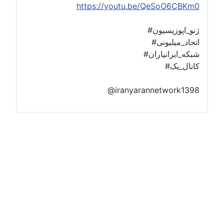
https://youtu.be/QeSoO6CBKm0
#ژنو_اپوزیسیون
#اتحاد_میلیونی
#شبکه_ایرانیاران
#کانال_یک
@iranyarannetwork1398