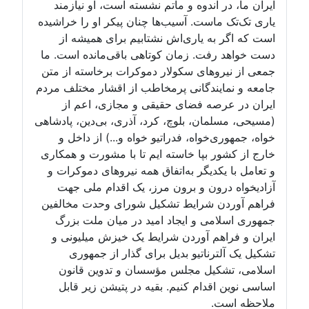
ایران ما، در اندوه و ماتم نشسته است، او نیازمند
یاری تک‌تک ماست. آسیب‌ها چنان پیکر او را خراشیده
است که اگر به یاری‌اش نشتابیم برای همیشه از
دست خواهد رفت. زمان کوتاهی باقی‌مانده است. ما
جمعی از نیروهای سکولار دموکرات برخاسته از متن
جامعه و نمایندگانی پرمخاطب از اقشار مختلف مردم
ایران در عرصه فضای حقیقی و مجازی، اعم از
(مسیحی، مسلمان، بلوچ، کرد، آذری، بی‌دین، پادشاهی
خواه، جمهوری‌خواه، فدراتیو خواه و...) از داخل و
خارج از کشور بپا خاسته ایم تا با مشورت و همکاری
و تعامل با یکدیگر به‌اتفاق همه نیروهای دموکرات و
آزادیخواه درون و برون مرز، یک اقدام ملی جهت
فراهم آوردن شرایط تشکیل شورای وحدت مخالفین
جمهوری اسلامی و ایجاد امید در میان ملت بزرگ
ایران و فراهم آوردن شرایط یک خیزش میلیونی و
تشکیل یک آلترناتیو بدیل برای گذار از جمهوری
اسلامی، تشکیل مجلس مؤسسان و تدوین قانون
اساسی نوین اقدام کنیم. بقیه در پتیشن زیر قابل
ملاحظه است.