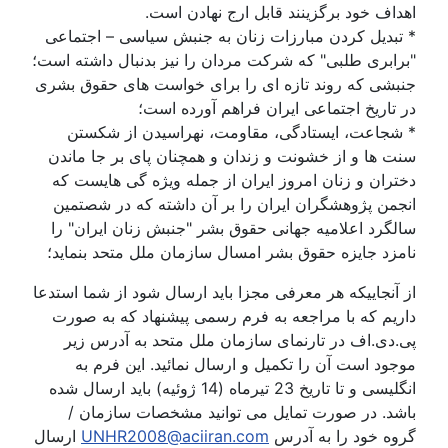
اف خود برگزینند قابل ارج نهادن است.
تبدیل کردن مبارزات زنان به جنبش سیاسی – اجتماعی
ابری طلبی" که شرکت مردان را نیز بدنبال داشته است؛
بشی که روند تازه ای را برای خواست های حقوق بشری
تاریخ اجتماعی ایران فراهم آورده است؛
شجاعت، ایستادگی، مقاومت، نهراسیدن از شکستن
 ها و از خشونت و زندان و همچنان پای بر جا ماندن
ران و زنان امروز ایران از جمله ویژه گی هایست که
من پژوهشگران ایران را بر آن داشته که در شصتمین
گرد اعلامیه جهانی حقوق بشر "جنبش زنان ایران" را
زد جایزه حقوق بشر امسال سازمان ملل متحد بنماید؛
آنجاییکه هر معرفی مجزا باید ارسال شود از شما استدعا
یم که با مراجعه به فرم رسمی پیشنهاد که به صورت
دی.اف در تارنمای سازمان ملل متحد به آدرس زیر
ود است آن را تکمیل و ارسال نمائید. این فرم به
انگلیسی و تا تاریخ 23 تیرماه (14 ژوئیه) باید ارسال شده
شد. در صورت تمایل می توانید مشخصات سازمان /
وه خود را به آدرس
UNHR2008@aciiran.com
ارسال