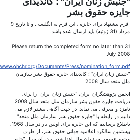
نبش زنان ایران" ؛ کاندیدای
یزه حقوق بشر
فرم پیشنهاد برای جایزه ، این فرم به انگلیسی و تا تاریخ 9
ئیه) باید ارسال شده باشد.
Please return the completed form no later than 
July 20
http://www.ohchr.org/Documents/Press/nomination_form.p
بش زنان ایران" ؛ کاندیدای جایزه حقوق بشر سازمان
 متحد سال 2008
من پژوهشگران ایران، "جنبش زنان ایران" را برای
دریافت جایزه حقوق بشر سازمان ملل متحد سال 2008
زد و معرفی می نماید. در جهت آگاهی بیشتر لازم می
یم در رابطه با "جایزه حقوق بشر سازمان ملل متحد"
باطلاع برسانیم که این جایزه برای اولین بار در سال 1968،
ستمین سالگرد اعلامیه جهانی حقوق بشر، از طرف
مع عمومی سازمان ملل اهدا شده و در آن سال "خانم