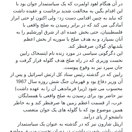
در آن هنگام اهود اولمرت که یک سیاستمدار جوان بود با
این اقدام بگین به مخالفت شدید برخاست و عقیده داشت
که نباید به چنین اقدامی دست زد- ولی اکنون او حتی ابراز
آمادگی می کند که در برابر رسیدن به صلح واقعی با
فلسطینیان، حتی بخش عمده ای از شرق اورشلیم را به
آنان بسپارد و به هدف صلح با سوریه از بخش اعظم
بلندیهای گولان صرفنظر کند.
این دگرگونی سیاسی در مورد زنده نام ایتسخاک رابین
نخست وزیری که در راه صلح هدف گلوله قرار گرفت و
جان سپرد نیز به وقوع پیوست.
رابین که در گذشته رئیس ستاد کل ارتش اسرائیل و پس از
آن وزیر دفاع بود و قهرمان جنگ شش روزه سال 1967
محسوب می شود (زیرا فرماندهی آن را به عهده داشت)
نیز حاضر بود برای رسیدن به صلح واقعی با همسایگان
عرب، از قسمت اعظم زمین ها صرفنظر کند و به خاطر
همین موضوع بود که با گلوله های یک جوان متعصب
دانشجو از پای درآمد.
اریئل شارون نیز که در گذشته به عنوان یک سیاستمدار
آشتی ناپذیر شهرت داشت، در دوران نخست وزیری مواضع