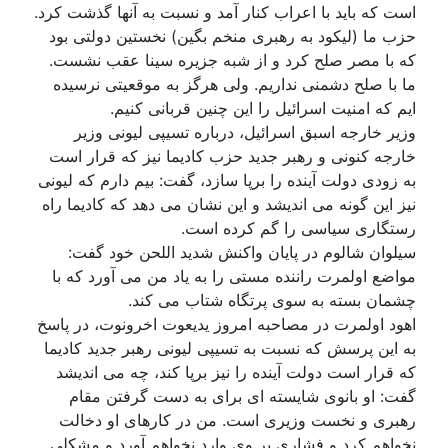
است که باید با اعراب کنار آمد و نسبت به آنها گذشت کرد.
حزب ما (لیکود به رهبری منخم بگین) نخستین دولتی بود
که با مصر صلح کرد و از شبه جزیره سینا عقب نشست.
ما با صلح دشمنی نداریم. ولی هرگز به موقعیتی نرسیده
ایم که امنیت اسرائیل را این چنین قربانی کنیم.
وزیر خارجه اسبق اسرائیل، درباره تسیپی لیونی وزیر
خارجه کنونی و رهبر جدید حزب کادیما نیز که قرار است
به زودی دولت آینده را برپا سازد، گفت: بیم دارم که لیونی
نیز این گونه می اندیشد و این نشان می دهد که کادیما راه
رستگاری سیاسی را گم کرده است.
سیلوان شالوم در پایان واکنش شدید اللحن خود گفت:
مواضع اولمرت راننده مستی را به یاد من می آورد که با
چشمان بسته به سوی پرتگاه شتاب می کند.
اهود اولمرت در مصاحبه امروز یدیعوت اخرونوت، در پاسخ
به این پرسش که نسبت به تسیپی لیونی رهبر جدید کادیما
که قرار است دولت آینده را نیز برپا کند، چه می اندیشد
گفت: او بانوی شایسته ای برای به دست گرفتن مقام
رهبری و نخست وزیری است. من در کارهای او دخالت
نخواهم کرد و فشاری بر وی وارد نخواهم آورد و مشکلی