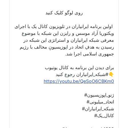
روی لوگو کلیک کنید
اولین برنامه ایرانیاران در تلویزیون کانال یک با اجرای
ویکتوریا آزاد موسس و رایزن این شبکه با موضوع
معرفی شبکه ایرانیاران و استراتژی این شبکه در
رسیدن به هدفِ اتحاد در اپوزیسیونِ مخالف با رژیم
جمهوری اسلامی اجرا شد.
برای دیدن این برنامه به کانال یوتیوب
#شبکه_ایرانیاران رجوع کنید👇
https://youtu.be/QeSoO6CBKm0
#ژنو_اپوزیسیون
#اتحاد_میلیونی
#شبکه_ایرانیاران
#کانال_یک