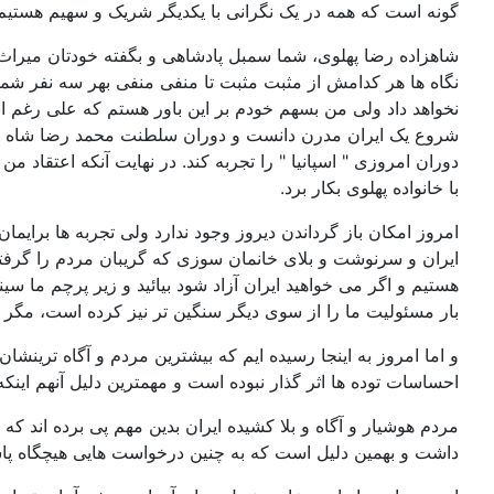
گونه است که همه در یک نگرانی با یکدیگر شریک و سهیم هستیم 
شاهزاده رضا پهلوی، شما سمبل پادشاهی و بگفته خودتان میراث د
نگاه ها هر کدامش از مثبت مثبت تا منفی منفی بهر سه نفر شما ب
نخواهد داد ولی من بسهم خودم بر این باور هستم که علی رغم اش
شروع یک ایران مدرن دانست و دوران سلطنت محمد رضا شاه را دو
دوران امروزی " اسپانیا " را تجربه کند. در نهایت آنکه اعتقاد م
با خانواده پهلوی بکار برد.
امروز امکان باز گرداندن دیروز وجود ندارد ولی تجربه ها برایما
ایران و سرنوشت و بلای خانمان سوزی که گریبان مردم را گرفته ا
هستیم و اگر می خواهید ایران آزاد شود بیائید و زیر پرچم ما سینه 
بار مسئولیت ما را از سوی دیگر سنگین تر نیز کرده است، مگر این
و اما امروز به اینجا رسیده ایم که بیشترین مردم و آگاه ترینشا
احساسات توده ها اثر گذار نبوده است و مهمترین دلیل آنهم اینکه
مردم هوشیار و آگاه و بلا کشیده ایران بدین مهم پی برده اند که 
داشت و بهمین دلیل است که به چنین درخواست هایی هیچگاه پاسخ