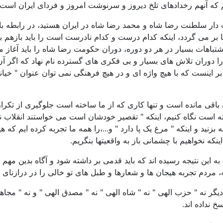
که آنهم رخدادهای تلخ دیروز و سرنوشت امروز و فردای ایران است.
ار سلطنت رضا شاه و محمد رضا شاه در ایران هستید، در رابطه با ش
ر می گردد، اینکه کدام درست و کدام نادرست است را باید بازهم به 
تباهات بسیار در هر دو دوره، دوران حکومت رضا شاه را باید آغاز مد
ران تلاش های بسیار و بی فکری های گسترده نام نهاد که اگر آن چ
ن بر اینست که با هیچ واژه ای و در هیچ فرهنگی نمی توان عنوان " خیان
ن باقی مانده است و تنها کاری که از ما ساخته است جلوگیری از تکرا
ست نگاه کنیم، اینکه " تقصیر خودشان است می خواستند انقلاب نکنند
بزنید و اینکه " مرغ یک پا دارد " و...،را همه ما تجربه کرده ایم که ه
که نخواهیم با چشمانی باز به واقعیتها بنگریم.
ن به این نتیجه رسیده اند که باید قدمی بر داشته شود و آگاه بدین م
، مردم تجربه هیجان ها و شعارها و طبل های تو خالی را در درازنای ا
دیگر نه " حزب الهی " نه " شاه الهی " نه " مصدق الهی " و نه " مجاه
 نداده اند.