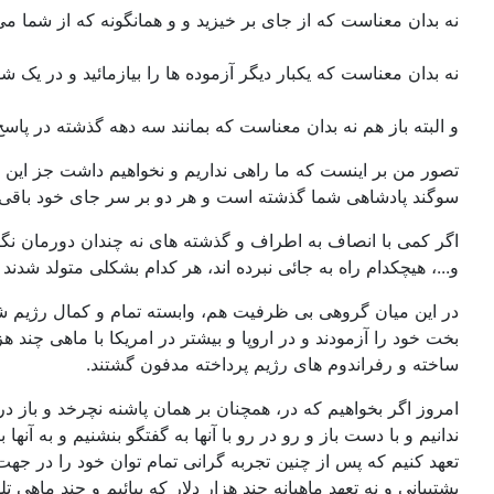
نه بدان معناست که از جای بر خیزید و و همانگونه که از شما می 
نه بدان معناست که یکبار دیگر آزموده ها را بیازمائید و در یک ش
و البته باز هم نه بدان معناست که بمانند سه دهه گذشته در پاسخ
تصور من بر اینست که ما راهی نداریم و نخواهیم داشت جز این 
سوگند پادشاهی شما گذشته است و هر دو بر سر جای خود باقی ان
اگر کمی با انصاف به اطراف و گذشته های نه چندان دورمان نگا
و...، هیچکدام راه به جائی نبرده اند، هر کدام بشکلی متولد شد
در این میان گروهی بی ظرفیت هم، وابسته تمام و کمال رژیم شد
بخت خود را آزمودند و در اروپا و بیشتر در امریکا با ماهی چند 
ساخته و رفراندوم های رژیم پرداخته مدفون گشتند.
امروز اگر بخواهیم که در، همچنان بر همان پاشنه نچرخد و باز د
ندانیم و با دست باز و رو در رو با آنها به گفتگو بنشنیم و به آ
تعهد کنیم که پس از چنین تجربه گرانی تمام توان خود را در جهت خ
پشتیبانی و نه تعهد ماهیانه چند هزار دلار که بیائیم و چند ماهی