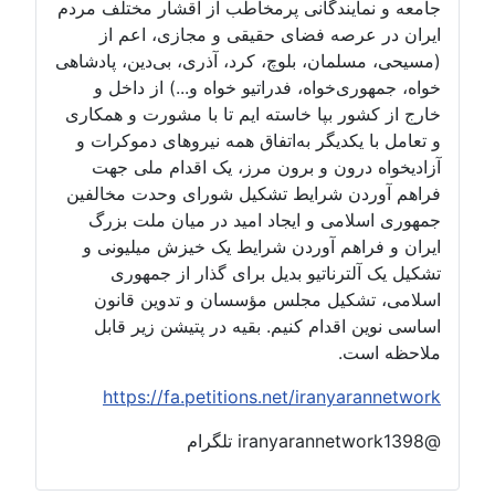
جامعه و نمایندگانی پرمخاطب از اقشار مختلف مردم
ایران در عرصه فضای حقیقی و مجازی، اعم از
(مسیحی، مسلمان، بلوچ، کرد، آذری، بی‌دین، پادشاهی
خواه، جمهوری‌خواه، فدراتیو خواه و...) از داخل و
خارج از کشور بپا خاسته ایم تا با مشورت و همکاری
و تعامل با یکدیگر به‌اتفاق همه نیروهای دموکرات و
آزادیخواه درون و برون مرز، یک اقدام ملی جهت
فراهم آوردن شرایط تشکیل شورای وحدت مخالفین
جمهوری اسلامی و ایجاد امید در میان ملت بزرگ
ایران و فراهم آوردن شرایط یک خیزش میلیونی و
تشکیل یک آلترناتیو بدیل برای گذار از جمهوری
اسلامی، تشکیل مجلس مؤسسان و تدوین قانون
اساسی نوین اقدام کنیم. بقیه در پتیشن زیر قابل
ملاحظه است.
https://fa.petitions.net/iranyarannetwork
@iranyarannetwork1398 تلگرام