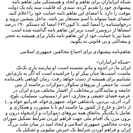
شبکه ایرانیاران برای تفاهم و اتحاد و همبستگی ملی تفاهم نامه
پیشنهادی خود را تقدیم کرده، سندی که قابلیت سند پایه یک دولت
موقت را دارد. با امضای این تفاهم نامه حمایت خود را اعلام کنید.
امضای شما میتواند با اسم مستعار نیز باشد. بداخل پتیشین بروید و
درخواستنامه را امضا کنید. تا کنون۶۷۲ امضا که دستکم ۹۰٪ درصد
امضاها از درونمرز است بزیر این تفاهم نامه گذاشته شده است.
شما نیز با حمایت خود از این تفاهم نامه یکبار برای همیشه به تحجر
و بیعدالتی و بی قانونی نه بگویید.
تفاهم‌نامه پیشنهادی برای اجماع مخالفین جمهوری اسلامی
«شبکه ایرانیاران»
ایران ما، در اندوه و ماتم نشسته است، او نیازمند یاری تک‌تک
ماست. آسیب‌ها چنان پیکر او را خراشیده است که اگر به یاری‌اش
نشتابیم برای همیشه از دست خواهد رفت. زمان کوتاهی باقی‌مانده
است. ما جمعی از نیروهای سکولار دموکرات برخاسته از متن
جامعه و نمایندگانی پرمخاطب از اقشار مختلف مردم ایران در
عرصه فضای حقیقی و مجازی، اعم از (مسیحی، مسلمان، بلوچ،
کرد، آذری، بی‌دین، پادشاهی خواه، جمهوری‌خواه، فدراتیو خواه و...)
از داخل و خارج از کشور بپا خاسته ایم تا با مشورت و همکاری و
تعامل با یکدیگر به‌اتفاق همه نیروهای دموکرات و آزادیخواه درون و
برون مرز، یک اقدام ملی جهت فراهم آوردن شرایط تشکیل شورای
وحدت مخالفین جمهوری اسلامی و ایجاد امید در میان ملت بزرگ
ایران و فراهم آوردن شرایط یک خیزش میلیونی و تشکیل یک