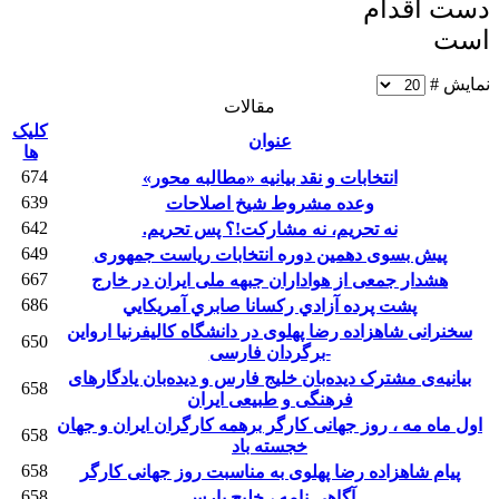
دست اقدام
است
نمایش #
مقالات
کلیک
عنوان
ها
674
انتخابات و نقد بیانیه «مطالبه محور»
639
وعده مشروط شيخ اصلاحات
642
نه تحریم، نه مشارکت!؟ پس تحریم.
649
پیش بسوی دهمین دوره انتخابات ریاست جمهوری
667
هشدار جمعی از هواداران جبهه ملی ایران در خارج
686
پشت پرده آزادي رکسانا صابري آمريکايي
سخنرانی شاهزاده رضا پهلوی در دانشگاه کالیفرنیا ارواین
650
-برگردان فارسی
بیانیه‌ی مشترک دیده‌بان خلیج فارس و دیده‌بان یادگارهای
658
فرهنگی و طبیعی ایران
اول ماه مه ، روز جهانی کارگر برهمه کارگران ایران و جهان
658
خجسته باد
658
پیام شاهزاده رضا پهلوی به مناسبت روز جهانی کارگر
658
آگاهی نامه ، خلیج پارس