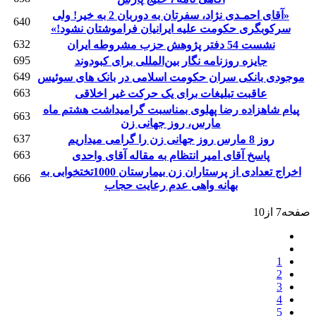
«آقای احمـدی نژاد، سفرتان به دوربان 2 به خیر! ولی
640
سرکوبگری حکومت علیه ایرانیان فراموشتان نشود!»
632
نشست 54 دفتر پژوهش حزب مشروطه ایران
695
جایزه روزنامه نگار بین‌المللی برای کبودوند
649
موجودی بانکی سران حکومت اسلامی در بانک های سوئيس
663
عاقبت تبلیغات برای یک حرکت غیر اخلاقی
پیام شاهزاده رضا پهلوی بمناسبت گرامیداشت هشتم ماه
663
مارس، روز جهانی زن
637
روز 8 مارس روز جهانی زن را گرامی میداریم
663
پاسخ آقای امیر انتظام به مقاله آقای واحدی
اخراج تعدادی از پرستاران زن بیمارستان 1000تختخوابی به
666
بهانه واهی عدم رعایت حجاب
صفحه7 از10
1
2
3
4
5