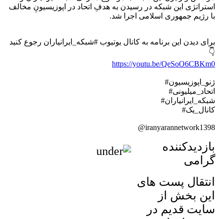
استراتژی این شبکه در رسیدن به هدفِ اتحاد در اپوزیسیونِ مخالف
با رژیم جمهوری اسلامی اجرا شد.
برای دیدن این برنامه به کانال یوتیوب #شبکه_ایرانیاران رجوع کنید
👇
https://youtu.be/QeSoO6CBKm0
#ژنو_اپوزیسیون
#اتحاد_میلیونی
#شبکه_ایرانیاران
#کانال_یک
@iranyarannetwork1398
بازدیدکننده
گرامی
انتقال پست های
این بخش از
سایت قدیم در