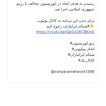
سیدن به هدفِ اتحاد در اپوزیسیونِ مخالف با رژیم
مهوری اسلامی اجرا شد.
رای دیدن این برنامه به کانال یوتیوب
_ایرانیاران رجوع کنید👇
https://youtu.be/QeSoO6CBKm
ژنو_اپوزیسیون
اتحاد_میلیونی
شبکه_ایرانیاران
کانال_یک
@iranyarannetwork139