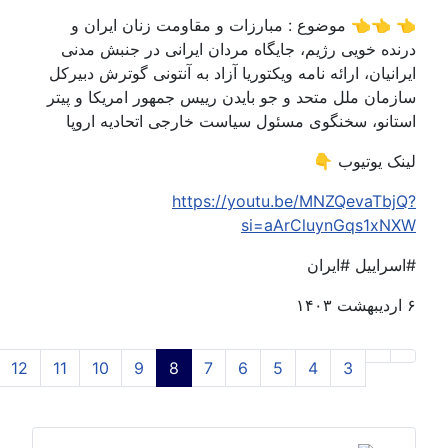
👈👈 موضوع : مبارزات و مقاومت زنان ایران و
ده خویی رژیم، جایگاه مردان ایرانی در جنبش مدنی
نیان، ارائه نامه ویکتوریا آزاد به آنتونی گوترش دبیرکل
مان ملل متحد و جو بایدن رییس جمهور امریکا و پیتر
انو، سخنگوی مسئول سیاست خارجی اتحادیه اروپا
ک یوتیوب 👇
https://youtu.be/MNZQevaTb
si=aArCluynGqs1x
راییل #ایران
12
11
10
9
8
7
6
5
4
3
صفحه8 از14