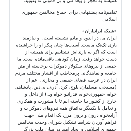
میشه به تحجر و بیعدالتی و بی قانونی نه بگویید.
فاهم‌نامه پیشنهادی برای اجماع مخالفین جمهوری
سلامی
شبکه ایرانیاران»
یران ما، در اندوه و ماتم نشسته است، او نیازمند
اری تک‌تک ماست. آسیب‌ها چنان پیکر او را خراشیده
ست که اگر به یاری‌اش نشتابیم برای همیشه از
ست خواهد رفت. زمان کوتاهی باقی‌مانده است. ما
معی از نیروهای سکولار دموکرات برخاسته از متن
امعه و نمایندگانی پرمخاطب از اقشار مختلف مردم
یران در عرصه فضای حقیقی و مجازی، اعم از
مسیحی، مسلمان، بلوچ، کرد، آذری، بی‌دین، پادشاهی
واه، جمهوری‌خواه، فدراتیو خواه و...) از داخل و
ارج از کشور بپا خاسته ایم تا با مشورت و همکاری
 تعامل با یکدیگر به‌اتفاق همه نیروهای دموکرات و
زادیخواه درون و برون مرز، یک اقدام ملی جهت
راهم آوردن شرایط تشکیل شورای وحدت مخالفین
مهوری اسلامی و ایجاد امید در میان ملت بزرگ