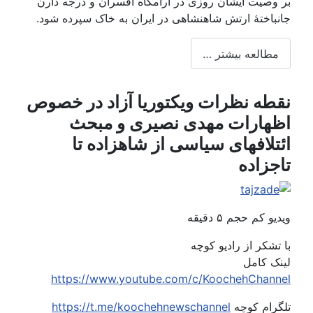
وصیت ایشان روزی در آرامگاه افسران و درجه دارن
باختهٔ ارتش شاهنشاهی در ایران به خاک سپرده شود.
طالعه بیشتر …
طه نظرات ویکتوریا آزاد در خصوص
هارات مهدی نصیری و مبحث
تلافهای سیاسی از شاهزاده تا
جزاده
 کم حجم ۵ دقیقه
تشکر از رادیو کوچه
ک کامل
https://www.youtube.com/c/KoochehChan
رام کوچه
https://t.me/koochehnewschannel