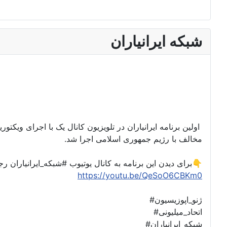
شبکه ایرانیاران
اولین برنامه ایرانیاران در تلویزیون کانال یک با اجرای ویکت
مخالف با رژیم جمهوری اسلامی اجرا شد.
برای دیدن این برنامه به کانال یوتیوب #شبکه_ایرانیاران رجوع کنید👇
https://youtu.be/QeSoO6CBKm0
#ژنو_اپوزیسیون
#اتحاد_میلیونی
#شبکه_ایرانیاران