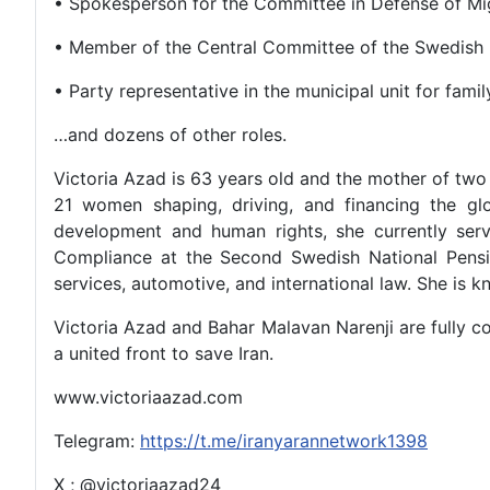
• Spokesperson for the Committee in Defense of M
• Member of the Central Committee of the Swedish 
• Party representative in the municipal unit for fam
…and dozens of other roles.
Victoria Azad is 63 years old and the mother of two
21 women shaping, driving, and financing the gl
development and human rights, she currently ser
Compliance at the Second Swedish National Pensio
services, automotive, and international law. She is 
Victoria Azad and Bahar Malavan Narenji are fully c
a united front to save Iran.
www.victoriaazad.com
Telegram:
https://t.me/iranyarannetwork1398
X ; @victoriaazad24