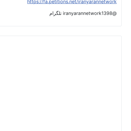
https://fa.petitions.net/iranyarannetwork
@iranyarannetwork1398 تلگرام