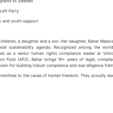
igrants to Sweden
Left Party
ily and youth support
 children, a daughter and a son. Her daughter, Bahar Malav
obal sustainability agenda. Recognized among the world
ves as a senior human rights compliance leader at Vo
n Fund (AP2), Bahar brings 16+ years of legal, complia
known for building robust compliance and due diligence fra
ommitted to the cause of Iranian freedom. They proudly dedi