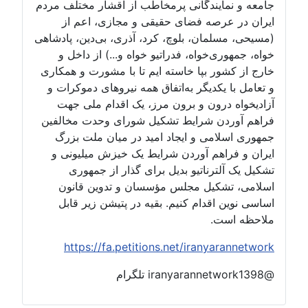
جامعه و نمایندگانی پرمخاطب از اقشار مختلف مردم
ایران در عرصه فضای حقیقی و مجازی، اعم از
(مسیحی، مسلمان، بلوچ، کرد، آذری، بی‌دین، پادشاهی
خواه، جمهوری‌خواه، فدراتیو خواه و...) از داخل و
خارج از کشور بپا خاسته ایم تا با مشورت و همکاری
و تعامل با یکدیگر به‌اتفاق همه نیروهای دموکرات و
آزادیخواه درون و برون مرز، یک اقدام ملی جهت
فراهم آوردن شرایط تشکیل شورای وحدت مخالفین
جمهوری اسلامی و ایجاد امید در میان ملت بزرگ
ایران و فراهم آوردن شرایط یک خیزش میلیونی و
تشکیل یک آلترناتیو بدیل برای گذار از جمهوری
اسلامی، تشکیل مجلس مؤسسان و تدوین قانون
اساسی نوین اقدام کنیم. بقیه در پتیشن زیر قابل
ملاحظه است.
https://fa.petitions.net/iranyarannetwork
@iranyarannetwork1398 تلگرام