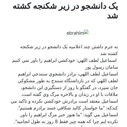
یک دانشجو در زیر شکنجه کشته
شد
به جرم داشتن چند اعلاميه یک دانشجو در زیر شکنجه
کشته شد
‎ ‎اسماعيل لطف اللهي: خودکشي ابراهيم را باور نمي کنيم
سامان رسول پور
اسماعيل لطف اللهي، برادر دانشجوي سنندجي ابراهيم
لطف اللهي که در بازداشتگاه سنندج به طور مشکوکي
جان ‏سپرد، در گفتگو با روز از دستگيري اين دانشجو،
ملاقات با او در زندان و بالاخره مرگ وي گفته است.
اسماعيل ‏معتقد است برادرش خودکشي نکرده و تاکيد مي
کندکه: "ما خواستار کالبد شکافي جسد برادرم هستيم".
اسماعيل مي ‏گويد: "ما هنوز خبر مرگ ابراهيم را باور
نکرده ايم چرا که همه چيز فقط 8 روز به طول انجاميد".