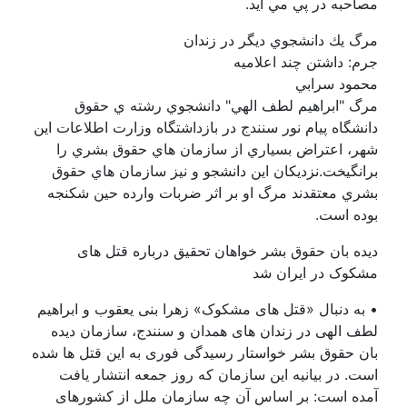
مصاحبه در پي ‏مي آيد.
مرگ يك دانشجوي ديگر در زندان
جرم: داشتن چند اعلاميه
محمود سرابي
مرگ‎ ‎‏"ابراهيم لطف الهي" دانشجوي رشته ي حقوق
دانشگاه پيام نور سنندج در بازداشتگاه ‏وزارت اطلاعات اين
شهر، اعتراض بسياري از سازمان هاي حقوق بشري را
برانگيخت.نزديكان ‏اين دانشجو و نيز سازمان هاي حقوق
بشري معتقدند مرگ او بر اثر ضربات وارده حين شكنجه
‏بوده است.
دیده بان حقوق بشر خواهان تحقیق درباره قتل های
مشکوک در ایران شد
• به دنبال «قتل های مشکوک» زهرا بنی یعقوب و ابراهیم
لطف الهی در زندان های همدان و سنندج، سازمان دیده
بان حقوق بشر خواستار رسیدگی فوری به این قتل ها شده
است. در بیانیه این سازمان که روز جمعه انتشار یافت
آمده است: بر اساس آن چه سازمان ملل از کشورهای