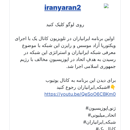
روی لوگو کلیک کنید
اولین برنامه ایرانیاران در تلویزیون کانال یک با اجرای
ویکتوریا آزاد موسس و رایزن این شبکه با موضوع
معرفی شبکه ایرانیاران و استراتژی این شبکه در
رسیدن به هدفِ اتحاد در اپوزیسیونِ مخالف با رژیم
جمهوری اسلامی اجرا شد.
برای دیدن این برنامه به کانال یوتیوب
#شبکه_ایرانیاران رجوع کنید👇
https://youtu.be/QeSoO6CBKm0
#ژنو_اپوزیسیون
#اتحاد_میلیونی
#شبکه_ایرانیاران
#کانال_یک