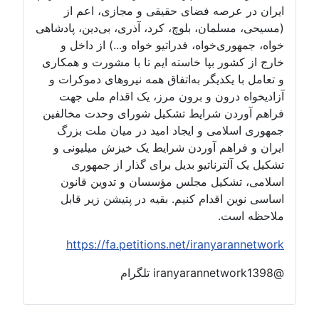
ایران در عرصه فضای حقیقی و مجازی، اعم از
(مسیحی، مسلمان، بلوچ، کرد، آذری، بی‌دین، پادشاهی
خواه، جمهوری‌خواه، فدراتیو خواه و...) از داخل و
خارج از کشور بپا خاسته ایم تا با مشورت و همکاری
و تعامل با یکدیگر به‌اتفاق همه نیروهای دموکرات و
آزادیخواه درون و برون مرز، یک اقدام ملی جهت
فراهم آوردن شرایط تشکیل شورای وحدت مخالفین
جمهوری اسلامی و ایجاد امید در میان ملت بزرگ
ایران و فراهم آوردن شرایط یک خیزش میلیونی و
تشکیل یک آلترناتیو بدیل برای گذار از جمهوری
اسلامی، تشکیل مجلس مؤسسان و تدوین قانون
اساسی نوین اقدام کنیم. بقیه در پتیشن زیر قابل
ملاحظه است.
https://fa.petitions.net/iranyarannetwork
@iranyarannetwork1398 تلگرام