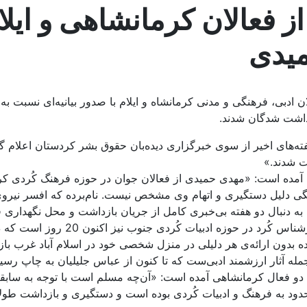
ض بيش از 100 تن از فعالان كرمانشاه
ميدی
بان حقوق بشر كردستان: بيش از 100 تن از فعالان ادبی، فرهنگی و مدنی كرمانشاه و ايلام با ص
داشت ‌شدگان شدند.
طی هفته‌های ‌اخير از سوی خبرگزاری‌ ديده‌بان حقوق بشر كردستان اعل
دگان آمده است: «مهدی حميدی از فعالان جوان در حوزه فرهنگ كُردی 
 بازداشت اين فعال فرهنگی دليل دستگيری و اتهام وی مشخص نيست. نام‌برده كه اف
 دنبال دو هفته بی‌خبری كامل از جريان بازداشت و محل نگهداری فر
عباس جليليان متخلص به "ئاكو" از نو
برده بدون ارائه‌ی هر دليلی در منزل شخصی خود در اسلام آباد غرب ب
جمله آثار ارزشمند ادبی‌ست كه تا كنون از عباس جليليان به چاپ رس
ين دو فعال كرمانشاهی آمده است: «آن‌چه مسلم است با توجه به سابقه
حدود به فرهنگ و ادبيات كُردی بوده است و دستگيری و بازداشت طو