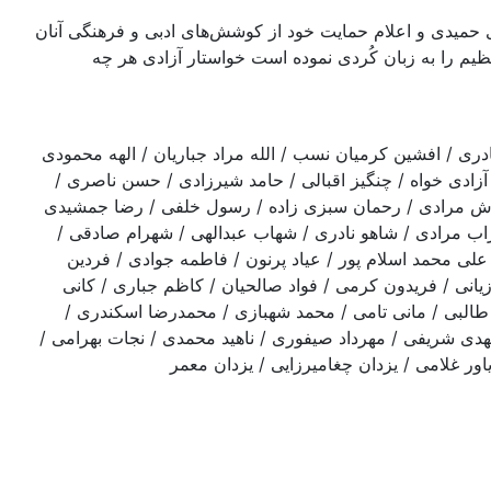
دی حميدی و اعلام حمايت خود از كوشش‌های ادبی و فرهنگی آنان
ظيم را به زبان كُردی نموده است خواستار آزادی هر چه
ری / افشين كرميان نسب / الله مراد جباریان / الهه محمودی
ل آزادی خواه / چنگیز اقبالی / حامد شيرزادی / حسن ناصری /
وش مرادی / رحمان سبزی زاده / رسول خلفی / رضا جمشيدی
هراب مرادی / شاهو نادری / شهاب عبدالهی / شهرام صادقی /
ی محمد اسلام پور / عیاد پرنون / فاطمه جوادی / فردين
يانی / فريدون كرمی / فواد صالحیان / کاظم جباری / کانی
نا طالبی / مانی تامی / محمد شهبازی / محمدرضا اسكندری /
دی شریفی / مهرداد صيفوری / ناهيد محمدی / نجات بهرامی /
 غلامی / يزدان چغاميرزايی / يزدان معمر