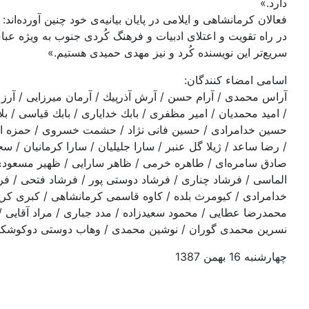
دارد.»
فعالان كرمانشاهی و ايلامی در پايان بيانيه‌ی خود چنين آورده
در راه تقويت و اعتلای ادبيات و فرهنگ كُردی جنوب به ويژه عب
سريع‌تر اين نويسنده كُرد و نيز مهدی حميدی هستيم.»
اسامی امضاء كنندگان:
آراس محمدی / آرام حسن / آرش آذرپيك / آرمان ميرزايی / آرز 
/ امید محمدیان / امیر مظفری / بابك خداياری / بابك قياسی / بل
حسین خدامرادی / حسین فانی نژاد / حشمت خسروی / حمزه اح
/ رضا ساعد / ژيلا گل عنبر / سارا جلیلیان / سارا كرمانيان 
صادق سامره‌ای / طاهره خرمی / ظاهر سارایی / ظهیر مسعودی /
الماسی / فرشاد چناری / فرشاد دوستی پور / فرشاد فتحی / فرش
خدامرادی / کیومرث بلده / كاوه قاسمی كرمانشاهی / كبری كريمی 
محمدرضا عطايی / محمود سعيدزاده / مدد جباری / مراد آقایی 
نسرين محمدی گوران / نوشين محمدی / وهاب دوستی دوكوشكانی 
چهارشنبه 16 بهمن 1387