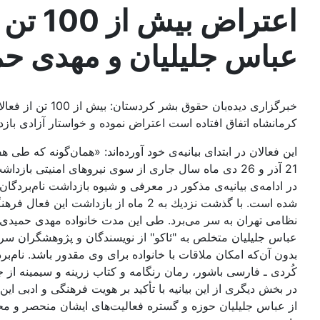
اعترا
عباس جليليان و مهدی ح
خبرگزاری ديده‌
كرمانشاه اتفاق افتاده است اعتراض نموده و خواستار آزادی باز
اين فعالان در ابتدای بيانيه‌ی خود آورده‌اند: «همان‌گونه كه 
21 آذر و 26 دی ماه سال جاری از سوی نيروهای امنيتی بازداشت شدند.»
در ادامه‌‌ی بيانيه‌ی مذكور در معرفی و شيوه بازداشت نام‌بر
شده است. با گذشت نزديك به 2 ماه از
نظامی تهران به سر می‌برد. طی اين مدت خانواده مهدی حميدی به
بدون آن‌كه امكان ملاقات با خانواده برای وی مقدور باشد. نام‌
كُردی ـ فارسی باشور، رمان رنگامه و كتاب زرينه و سيمينه از 
در بخش ديگری از اين بيانيه با تأكيد بر هويت فرهنگی و ادبی ا
از عباس جليليان حوزه و گستره فعاليت‌های‌ ايشان منحصر و م