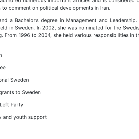
s authored numerous important articles and is considered o
n to comment on political developments in Iran.
 and a Bachelor’s degree in Management and Leadership. 
 field in Sweden. In 2002, she was nominated for the Swedi
ng. From 1996 to 2004, she held various responsibilities in 
n
tee
ional Sweden
igrants to Sweden
Left Party
ily and youth support