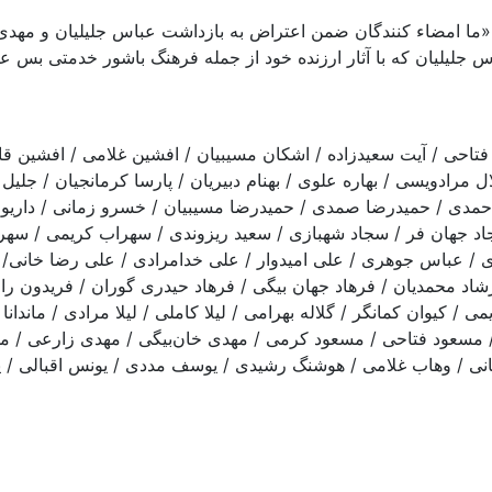
‌اند: «ما امضاء كنندگان ضمن اعتراض به بازداشت عباس جليليان و مه
اس جليليان كه با آثار ارزنده خود از جمله فرهنگ باشور خدمتی بس ع
فتاحی / آيت سعيدزاده / اشكان مسيبيان / افشین غلامی / افشين قاد
ال مرادويسی / بهاره علوی / بهنام دبيريان / پارسا كرمانجيان / جلي
مدی / حميدرضا صمدی / حميدرضا مسيبيان / خسرو زمانی / داری
/ سجاد جهان فر / سجاد شهبازی / سعيد ريزوندی / سهراب كريمی / س
 عباس جوهری / علی امیدوار / علی خدامرادی / علی رضا خانی/ عل
اد محمدیان / فرهاد جهان بیگی / فرهاد حيدری گوران / فريدون راز
/ كيوان كمانگر / گلاله بهرامی / لیلا کاملی / لیلا مرادی / ماندا
/ مسعود فتاحی / مسعود كرمی / مهدی خان‌بیگی / مهدی زارعی / مه
/ وهاب غلامی / هوشنگ رشیدی / یوسف مددی / یونس اقبالی / ياور