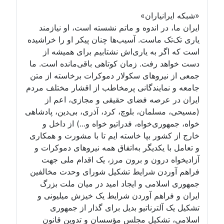
«شبکه ایرانیاران»
ایران ما، در اندوه و ماتم نشسته است، او نیازمند
یاری تک‌تک ماست. آسیب‌ها چنان پیکر او را خراشیده
است که اگر به یاری‌اش نشتابیم برای همیشه از
دست خواهد رفت. زمان کوتاهی باقی‌مانده است. ما
جمعی از نیروهای سکولار دموکرات برخاسته از متن
جامعه و نمایندگانی پرمخاطب از اقشار مختلف مردم
ایران در عرصه فضای حقیقی و مجازی، اعم از
(مسیحی، مسلمان، بلوچ، کرد، آذری، بی‌دین، پادشاهی
خواه، جمهوری‌خواه، فدراتیو خواه و...) از داخل و
خارج از کشور بپا خاسته ایم تا با مشورت و همکاری
و تعامل با یکدیگر به‌اتفاق همه نیروهای دموکرات و
آزادیخواه درون و برون مرز، یک اقدام ملی جهت
فراهم آوردن شرایط تشکیل شورای وحدت مخالفین
جمهوری اسلامی و ایجاد امید در میان ملت بزرگ
ایران و فراهم آوردن شرایط یک خیزش میلیونی و
تشکیل یک آلترناتیو بدیل برای گذار از جمهوری
اسلامی، تشکیل مجلس مؤسسان و تدوین قانون