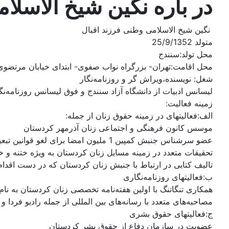
در باره نگین شیخ الاسل
نگین شیخ الاسلامی وطنی فرزند اقبال
متولد 25/9/1352
محل تولد:سنندج
محل اقامت:تهران- بزرگراه نواب صفوی- ابتدای خیابان مرتضوی
شغل: نویسنده‌،ویراش گر و روزنامه‌نگار
لیسانس ادبیات از دانشگاه آزاد سنندج و فوق لیسانس روزنامه‌نگ
زمینه‌ فعالیت:
الف:فعالیتهای در زمینه‌ حقوق زنان از جمله‌:
موسس کانون فرهنگی و اجتماعی زنان آذرمهر کردستان
عضو سرشناس جنبش کمپین 1 ملیون امضا برای لغو قوانین تبعیض آمیز بر علیه‌ زنان ایران
تحقیقات متعدد در زمینه‌ مسایل زنان کردستان به‌ ویژه‌ ختنه‌ و
تالیف کتابی در ارتباط با جنبش زنان کردستان که‌ در دست اقدام
ب:فعالیتهای روزنامه‌نگاری
همکاری تنگاتنگ با اولین هفته‌نامه‌ تخصصی زنان کردستان به‌ نام
مصاحبه‌های متعدد با رسانه‌های بین المللی از جمله‌ رادیو فر
ج:فعالیتهای حقوق بشری
عضویت در سازمان دفاع از حقوق بشر کردستان