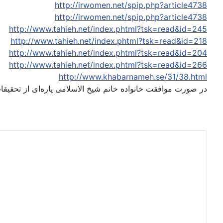
http://irwomen.net/spip.php?article4738
http://irwomen.net/spip.php?article4738
http://www.tahieh.net/index.phtml?tsk=read&id=245
http://www.tahieh.net/index.phtml?tsk=read&id=218
http://www.tahieh.net/index.phtml?tsk=read&id=204
http://www.tahieh.net/index.phtml?tsk=read&id=266
http://www.khabarnameh.se/31/38.html
در صورت موافقت خانواده‌ خانم شیخ الاسلامی پاره‌ای از تحقیق