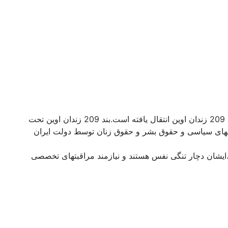
آخرین بار خانم شیخ الاسلامی 14 مهر ماه سال جاری در تهران و توسط نیروهای امنیتی ربوده‌ شده‌ و بنا به‌ اطلاع خانواده‌ اشان به‌ بند 209 زندان اوین انتقال یافته‌ است.بند 209 زندان اوین تحت
زادیهای سیاسی و حقوق بشر و حقوق زنان توسط دولت ایران
د،ایشان دچار تنگی نفس هستند و نیازمند مراقبتهای تخصصی