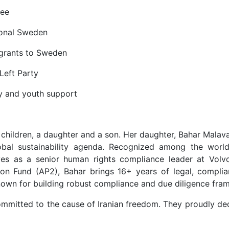
tee
ional Sweden
igrants to Sweden
Left Party
ily and youth support
 children, a daughter and a son. Her daughter, Bahar Malav
obal sustainability agenda. Recognized among the world
ves as a senior human rights compliance leader at Vo
n Fund (AP2), Bahar brings 16+ years of legal, complia
known for building robust compliance and due diligence fra
ommitted to the cause of Iranian freedom. They proudly dedi