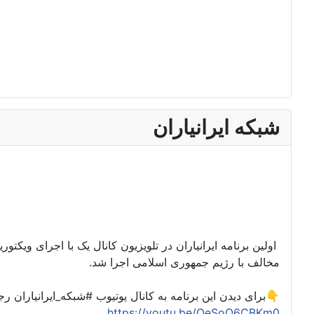
شبکه ایرانیاران
اولین برنامه ایرانیاران در تلویزیون کانال یک با اجرای ویکت
مخالف با رژیم جمهوری اسلامی اجرا شد.
برای دیدن این برنامه به کانال یوتیوب #شبکه_ایرانیاران رجوع کنید👇
https://youtu.be/QeSoO6CBKm0