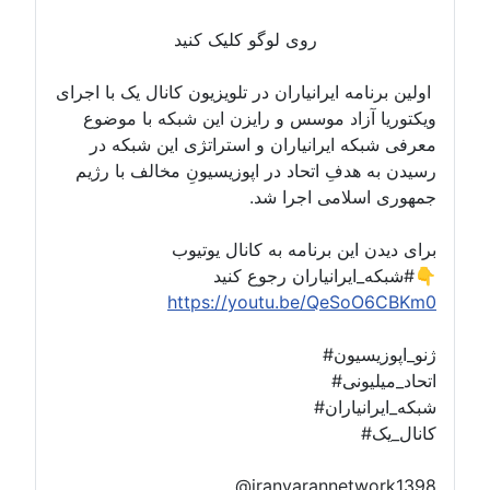
روی لوگو کلیک کنید
اولین برنامه ایرانیاران در تلویزیون کانال یک با اجرای
ویکتوریا آزاد موسس و رایزن این شبکه با موضوع
معرفی شبکه ایرانیاران و استراتژی این شبکه در
رسیدن به هدفِ اتحاد در اپوزیسیونِ مخالف با رژیم
جمهوری اسلامی اجرا شد.
برای دیدن این برنامه به کانال یوتیوب
#شبکه_ایرانیاران رجوع کنید👇
https://youtu.be/QeSoO6CBKm0
#ژنو_اپوزیسیون
#اتحاد_میلیونی
#شبکه_ایرانیاران
#کانال_یک
@iranyarannetwork1398