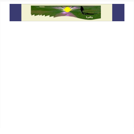
خانه
معرفی
دیدگاه
گفتگو و سخنرانی ها
حقوق بشر
یادداشت ها
På Svenska
In English
پیوندها
جستجو