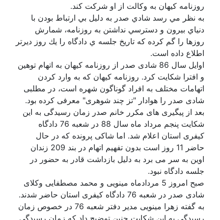
روزنامه کیهان به وکالت از او شرکت کند.
به نظر مي رسد شادي صدر به دليل بي ارتباط بودن با
دنياي بيرون و دسترسي نداشتن به روزنامه، شمارش
روزها را گم كرده كه تاريخ جلسه ي دادگاه را يك روز ديرتر
اطلاع داده است.
اوایل سال 86 شادی صدر از روزنامه کیهان به اتهام توهین
و افترا شکایت کرد. روزنامه کیهان كه به وارد كردن
اتهامات مختلف به افراد گوناگون شهره است، در مطلبی
شادی صدر را هوادار "تز چند شوهری" معرفی کرده بود.
بعد از پیگیری های مکرر خانم صدر زمان رسیدگی به این
شکایت پنجم مرداد ماه سال 88 در شعبه 76 دادگاه
کیفری استان اعلام شد. اما شاکی پرونده که در حال
حاضر 11 روز است بدون تفهیم اتهام در بند 209 زندان
اوین به سر می برد به دلیل بازداشت قادر به حضور در
جلسه دادگاه نبود.
صبح امروز 5 مردادماه مینویی و محمد مصطفایی وکلای
شادی صدر در شعبه 76 دادگاه کیفری استان حاضر شدند.
به گفته زهرا مینویی مدیر دفتر شعبه 76 در خصوص زمان
رسیدگی به این شکایت چنین توضیح داد که زمان رسیدگی