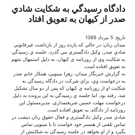
دادگاه رسيدگي به شكايت شادي
صدر از كيهان به تعويق افتاد
تاریخ: 5 مرداد 1388
میدان زنان: در حالي كه يازده روز از بازداشت غيرقانوني
شادي صدر، وكيل دادگستري مي گذرد، جلسه ي رسيدگي
به شكايت وي از روزنامه ي كيهان، به دليل استمهال متهم
به تعويق افتاده است.
به گزارش خبرنگار ميدان، زهرا مينويي، همكار خانم صدر
به درخواست وي، براي شركت در دادگاه رسيدگي به
شكايت او از روزنامه ي كيهان كه پس از دو سال تشكيل
شد، رفته بود. اما جلسه ي رسيدگي به اين پرونده به دليل
درخواست مهلت حسين شريعتمداري، مديرمسئول اين
روزنامه از دادگاه، به تعويق افتاده است.
شادی صدر وکیل دادگستری و فعال حقوق زنان دیشب در
تماس تلفنی از همسر خود خواست تا با مینویی تماس
بگیرد و از او بخواهد در جلسه رسیدگی به شکایتش از