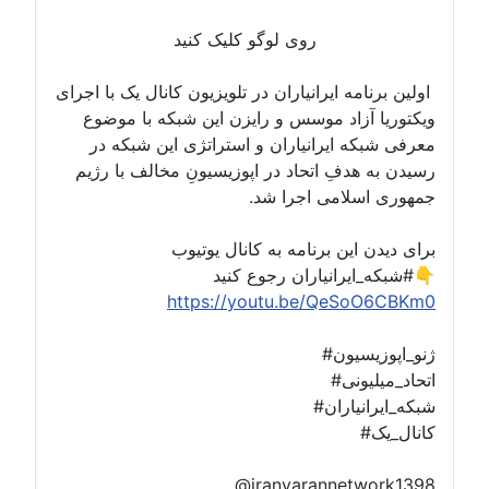
روی لوگو کلیک کنید
اولین برنامه ایرانیاران در تلویزیون کانال یک با اجرای
ویکتوریا آزاد موسس و رایزن این شبکه با موضوع
معرفی شبکه ایرانیاران و استراتژی این شبکه در
رسیدن به هدفِ اتحاد در اپوزیسیونِ مخالف با رژیم
جمهوری اسلامی اجرا شد.
برای دیدن این برنامه به کانال یوتیوب
#شبکه_ایرانیاران رجوع کنید👇
https://youtu.be/QeSoO6CBKm0
#ژنو_اپوزیسیون
#اتحاد_میلیونی
#شبکه_ایرانیاران
#کانال_یک
@iranyarannetwork1398