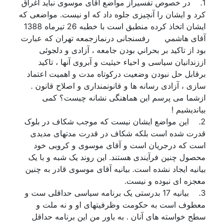
1. در خصوص تفسیراز مواضع آقای موسوی نباید اغراق
کرد و ایشان را آنچیزی جلوه داد که او نیست. مواضعی که
ایشان اتخاذ کرده منطبق است با خطبه 26 تيرماه 1388
آقای هاشمي رفسنجانی درنمازجمعه تهران که عبارت
بود از تاكيد بر بحراني بودن جامعه ، آزادی و دلجوئی
اززندانیان سیاسی و احیاء حیثیت و آبروی آنها ، تاکید
برقابل حل نبودن وضعیت درکوتاه مدت و اهمیت اعتماد
سازی ، آزادی رسانه ها و قانونمنداری و اصلاح قانون .
ازشما می پرسم این هماهنگی نشانه چیست؟ کمی
بیاندیشیم !
2. این مواضع ایشان نیست که موجب شکاف در بلوک
قدرت شده است بلکه شکاف در قدرت مدتهای مدیدی
است که درجریان است و آقای موسوی و کروبی خود
محصول چنین فرآیندی هستند. این روند یک شبه و با یک
بیانیه ایجاد نشده است. بیانیه آقای موسوی قادر به چنین
معجزه ای نبوده و نیست.
3. بیانیه 17 بدرستی یک برنامه سیاسی حداقلی ست و
معطوف است به حکومت وظرفیتهای او و نه ملت و
سطح خواسته های آنان . به باور من این برنامه حداقل