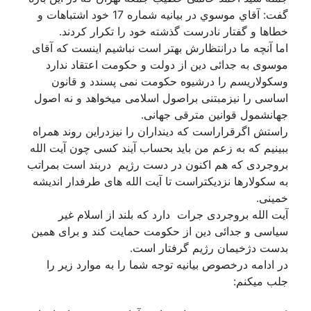
گفت: آقاي موسوي در بيانيه شماره 17 خود اشتباهات و
خطاها و گفتار نادرست گذشته خود را تكرار كردند.
اما آنچه ما درانتظارش بهتر است نباشیم اینست که آقای
موسوی به جدائی دین از دولت و حکومت اعتقاد ندارد
وسکولاریسم را درشیوه حکومت نمی پسندد و قانون
اساسی را نیزمبتنی براصول اسلامی میخواهد و نه اصول
جهانشمول قوانین مترقی جهانی.
راستش اگرقراراست که دینداران را نیزدراین روند همراه
ببینیم که به زعم من باید بحساب آیند کسی چون آیت الله
بروجردی که هم اکنون در دست رژیم دربند است بمراتب
به سکولارها نزدیکتراست تا آیت الله های طرفدار اندیشه
خمینی.
آیت الله بروجردی جرات دارد که بلند از اسلام غیر
سیاسی و جدائی دین از حکومت حمایت کند و برای همین
بدست دژخیمان رژیم گرفتار است.
در ادامه درخصوص بیانیه توجه شما را به موارد زیر را
جلب میکنم: