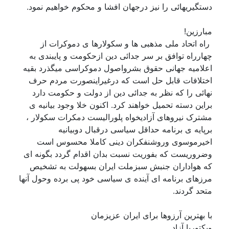
دستگیریهائی را نیز درجهان افشا و محکوم خواهیم نمود.
مبارزین!
راه اتحاد ملی مذهبی ها و سکولارها ی دموکرات از
چهارراه توافق بر سر جدائی دین ازحکومت و پایبندی به
اعلامیه جهانی حقوق بشرواصول دموکراسی میگذرد بقیه
اختلافات قابل حل است که درغیراینصورت مردم حرف
نهائی را که نظر به جدائی دین از دولت و حکومت دارد
براین دسته تحمیل خواهند کرد. اکنون خلا وجود بیانیه ی
مشترک نیروهای آزادیخواه پلورالیست دمکرات سکولار ،
برپایه ی برنامه حداقل سیاسی درقبال دوبیانیه
اخیرموسوی وروشنفکران دینی کاملا محسوس است
وضروریست که بفوریت نسبت بدان اقدام گردد بگونه ای
که هواداران جنبش سبزملت ایران بسهولت به تشخیص
مرزهای برنامه ای آینده ی سیاسی خود پی برده وحول آنها
متحد گردند.
با بهترین آرزوها برای ایران عزیزمان
ویکتوریا آزاد