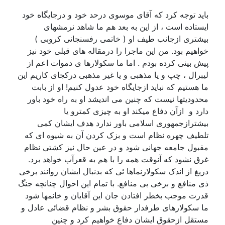
باید توجه کرد که آقای موسوی درحد خود و درجایگاه خود
ایستاده است ، از این به بعد هم ما شاهد نرمشهای
بیشتری ازجانب طیف او ( خاتمی رفسنجانی کروبی )
خواهیم بود. من این ماجرا را درمقاله های قبلی خود نیز
پیش بینی کرده بودم . اما ما سکولارها ی دموات اعم از
لیبرال ، چپ و یا مذهبی و یا غیر مذهبی درکجای کاریم این
ما هستیم که نباید ازجایگاه خود عدول کنیم! او از بابت
محدودیتها نیست که چنین می اندیشد او به راه خود باور
دارد و ازآن دفاع میکند او به چیزی کمترو یا
بیشترازجمهوری اسلامی باور ندارد هدف ایشان کمی
تلطیف چهره نظام است و بزک کردن آن به شیوه ای که
مقبول جامعه جهانی شود و در عین حال نیز کشتی نظام
غرق نشود که آنوقت همه را با هم به قعرآب خواهد برد.
دریغ از اندک سکولارنماها ئی که بدنبال ایشان روانند برخی
ذی منافع و برخی بی منافع. با تمام این احوال چنانچه جنگ
قدرت موجب بخطر افتادن جان این آقایان و خانمها شود
ما سکولارهای طرفدار حقوق بشر و نظام قضائی عادل و
مستقل ازحقوق ایشان دفاع خواهیم کرد و چنین