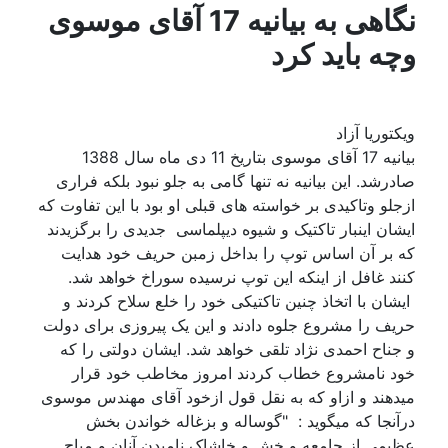
نگاهی به بیانیه 17 آقای موسوی
وچه باید کرد
ویکتوریا آزاد
بیانیه 17 آقای موسوی بتاریخ 11 دی ماه سال 1388
صادرشد. این بیانیه نه تنها گامی به جلو نبود بلکه فراری
ازجلو وتاکیدی بر خواسته های قبلی او بود با این تفاوت که
ایشان اینبار تاکتیک و شیوه دیپلماسی جدیدی را برگزیدند
که بر آن اساس توپ را بداخل زمبن حریف خود هدایت
کنند غافل از اینکه این توپ نرسیده سوراخ خواهد شد.
ایشان با اتخاذ چنین تاکتیکی خود را خلع سلاح کردند و
حریف را مشروع جلوه دادند و این یک پیروزی برای دولت
و جناح احمدی نژاد تلقی خواهد شد. ایشان دولتی را که
خود نامشروع خطاب کردند امروز مخاطب خود قرار
میدهند و ازاو که به نقل قول ازخود آقای مهندس موسوی
درآنجا که میگوید : "گوساله و بزغاله خواندن بخش
عظیمی از جامعه و خش و خاشاک نامیدن آنان و مباح