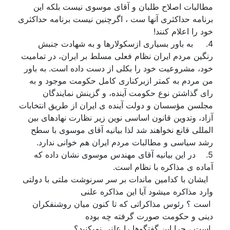
مطالبات اصلاح طلبان و آقای موسوی نیست بلکه این
برنامه حداکثری آنها ست ، اگرچنین نیست برنامه حداکثری
خود را اعلام کنند!
4. به باور بسیاری ازسکولارها و به شهادت جنبش
رنگین مردم ایران نظام فعلی مسلط بر ايران، در تماميت
خود، مشروعيت خود را بکلی از دست داده است. به باور
من مردم به کمتر ازبرکناری کامل حکومت موجود و به
رای گذاشتن نوع حکومت آينده، و گزينش نمايندگان
مجلسن مؤسسان و دولت آينده ی ايران از طريق انتخابات
آزاد، وتدوین قانون اساسی نوین زير نظارت نهادهای بين
المللی قانع نخواهند شد لذا بیانیه آقای موسوی با سطح
رشد سیاسی و مطالبات مردم ایران هم خوانی ندارد.
5. در این بیانیه آقای مهندس موسوی نشان داده که
آماده ی مذاکره با نظام است.
ایشان با کدامین ماندات بر سر سرنوشت ملتی با دولتی
وارد مذاکره میشود آیا این مذاکره علنی
است ؟ رئوس مذاکراتی که تا کنون میان روشنفکران
دینی و حکومت صورت گرفته چه بوده
است ، چرا این گفتگوها را علنی نمیکنید؟