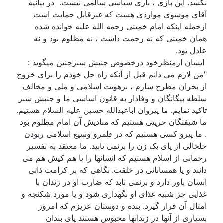
بکشد. این بازی ، بازی سیاسی سالمی نیست. در بیانیه
آقای موسوی مواردی هست که غیرقابل حمایت است
ازجمله اینکه امام خمینی رحمه الله علیه خوانده شده
همان خمینی که نه رحمت داشت ، نه مظلوم بود و نه
عادل بود.
ایشان ازمنظرخود درخصوص جنبش سبزچنین میگوید :
"من لازم می دانم قبل از آنکه راه حل خودم را برای خروج
از بحران مطرح سازم ، برهویت اسلامی و ملی و مخالف
سلطه بیگانگان و وفادار به قانون اساسی ما و جنبش سبز
تاکید نمایم. ما پیروان اباعبدالله حسین علیه السلام هستیم.
ما شیفتگان حریتی هستیم که منادیش آن امام مظلوم بود
. ما پیرو کسی هستیم که در قلمرو وسیع اسلامی ربودن
خلخالی از پای یک زن را برنمی تابید. ما معتقد به تفسیر
رحمانی از اسلام هستیم که انسانها را یا هم کیش هم می
دانند و یا همسانانی در خلقت. نگاهی که بر کرامت ذاتی
انسان باور دارد و برنمی تابد که ضارب او در زندان با
غذایی جز شبیه غذای او نگهداری شود و یا مورد شکنجه و
امثال آن قرار گیرد. بنده و دوستان عزیزم که امروز
بسیاری از آنها در زندانها محبوس هستند پای بندان