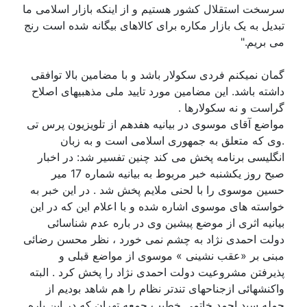
سرسخت استقلال کشور هستیم و از اینکه بازار اسلامی ما
تبدیل به یک بازار مکاره برای کالاهای بیگانه شده است رنج
می بریم."
گمان نمیکنم فردی سکولار باشد و با مضامین بالا توافقی
داشته باشد. این مضامین مورد تایید ملی مذهبیهای اصلاح
گراست و نه سکولارها .
مواضع آقای موسوی در بیانیه هفدهم از تلویزیون پرس تی
.وی که متعلق به جمهوری اسلامی است و به زبان
انگلیسی برنامه پخش می کند چنین تفسیر شد: در اخبار
صبح روز یکشنبه خبر مربوط به بیانیه شماره 17 میر
حسین موسوی را با لحنی ملایم پخش شد . در این خبر به
خواسته های موسوی اشاره شده و با اعلام این که در این
بیانیه اثری از موضع پیشین وی در باره عدم شناسائی
دولت احمدی نژاد به چشم نمی خورد ، نظر محسن رضائی
مبنی بر «عقب نشینی » موسوی از مواضع قبلی و
پذیرفتن مشروعیت دولت احمدی نژاد را پخش کرد . البته
واکنشهائی ازجناحهای تندتر نظام را هم شاهد بودیم از
جمله سید احمد خاتمی خطیب جمعه تهران که در این باره