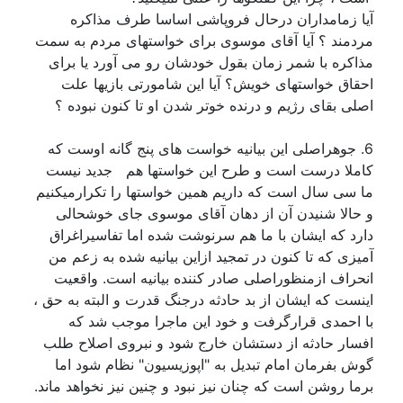
آیا زمامداران درحال فروپاشی اساسا طرف مذاکره
مردمند ؟ آیا آقای موسوی برای خواستهای مردم به سمت
مذاکره با شمر زمان بقول خودشان رو می آورد یا برای
احقاق خواستهای خویش؟ آیا این شامورتی بازیها علت
اصلی بقای رژیم و درنده خوتر شدن او تا کنون نبوده ؟
6. جوهراصلی این بیانیه خواست های پنج گانه اوست که
کاملا درست است و طرح این خواستها هم جدید نیست
ما سی سال است که داریم همین خواستها را تکرارمیکنیم
و حالا شنیدن آن از دهان آقای موسوی جای خوشحالی
دارد که ایشان با ما هم سرنوشت شده اما تفاسیراغراق
آمیزی که تا کنون در تمجید ازاین بیانیه شده به زعم من
انحراف ازمنظوراصلی صادر کننده بیانیه است. واقعیت
اینست که ایشان از بد حادثه درجنگ قدرت و البته به حق ،
با احمدی قرارگرفت و خود این ماجرا موجب شد که
افسار حادثه از دستشان خارج شود و نبروی اصلاح طلب
گوش بفرمان امام تبدیل به "اپوزیسیون" نظام شود اما
برما روشن است که چنان نیز نبود و چنین نیز نخواهد ماند.