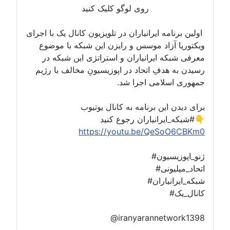
روی لوگو کلیک کنید
اولین برنامه ایرانیاران در تلویزیون کانال یک با اجرای
ویکتوریا آزاد موسس و رایزن این شبکه با موضوع
معرفی شبکه ایرانیاران و استراتژی این شبکه در
رسیدن به هدفِ اتحاد در اپوزیسیونِ مخالف با رژیم
جمهوری اسلامی اجرا شد.
برای دیدن این برنامه به کانال یوتیوب
#شبکه_ایرانیاران رجوع کنید👇
https://youtu.be/QeSoO6CBKm0
#ژنو_اپوزیسیون
#اتحاد_میلیونی
#شبکه_ایرانیاران
#کانال_یک
@iranyarannetwork1398