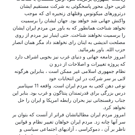
غربی حول محور پاسخگوئی به شرکت مستقیم ایشان
درترورهای میکونوس وقتلهای زنجیره ای که موجب
واکنش جهانی شد خواهد بود. جهان ایشان را برسمیت
نخواهد شناخت همانطور که به باور من مردم ایران ایشان
را برسمیت نخواهند شناخت. حتی اینبار نیز مردم از روی
مصلحت اندیشی به اینان رای نخواهند داد مگر همان انصار
حزب الله. باور بفرمائید.
امروز جامعه جهانی و دنیای غرب نیز بخوبی اشراف دارد
که پروژه تغییرات و اصلاحات از درو ن
نظام جمهوری اسلامی غیر ممکن است ، بنابراین هرگونه
لابی بر سر شرکت در این انتخابات خود
نوعی دهن کجی به مردم ایران است. واقعه 11 سپتامبر
درس بزرگی برای قدرتمندان پنتاگون و غرب بود. بنابر این
جناب رفسنجانی نیز بحران رابطه امریکا و ایران را حل
نخواهد کرد.
امروز مردم ایران مطالباتشان فراتر از آنست که بتوان بر
سر آنها چانه زد. مردم ایران خواهان تغییر نظام و قوانین
ناظر بر آن ، دموکراسی ، آزادیهای اجتماعی سیاسی و