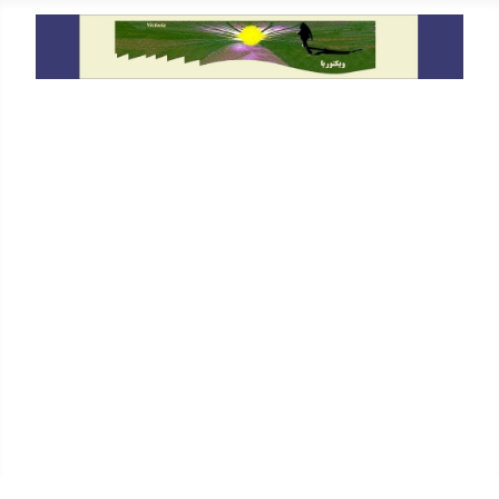
خانه
معرفی
دیدگاه
گفتگو و سخنرانی ها
حقوق بشر
یادداشت ها
På Svenska
In English
پیوندها
جستجو