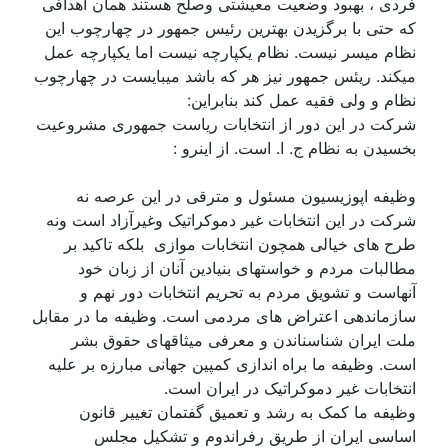
فردی ، بهبود وضعیت معیشتی وصلح هستند همان اهدافی
که حتی با برگزیدن بهترین رئیس جمهور در چهارچوب این
نظام میسر نیست. نظام یکپارچه نیست اما یکپارچه عمل
میکند. ریئس جمهور نیز هر که باشد میبایست در چهارچوب
نظام و ولی فقیه عمل کند بنابراین:
شرکت در این دور از انتخابات ریاست جمهوری مشروعیت
بخسیدن به نظام ج. ا. است. از اینرو :
وظیفه اپوزیسیون مسئول و مترقی در این عرصه نه
شرکت در این انتخابات غیر دموکراتیک وغیرآزاد است ونه
طرح های خیالی همچون انتخابات موازی بلکه تاکید بر
مطالبات مردم و خواستهای بنیادین آنان از زبان خود
آنهاست و تشویق مردم به تحریم انتخابات دور نهم و
سازماندهی اعتراض های مردمی است. وظیفه ما در مقابل
ملت ایران شناسناندن و معرفی میثاقهای حقوق بشر
است. وظیفه ما براه اندازی کمپین جهانی مبارزه بر علیه
انتخابات غیر دموکراتیک در ایران است.
وظیفه ما کمک به رشد و تعمیق گفتمان تغییر قانون
اساسی ایران از طریق رفراندوم و تشکیل مجلس