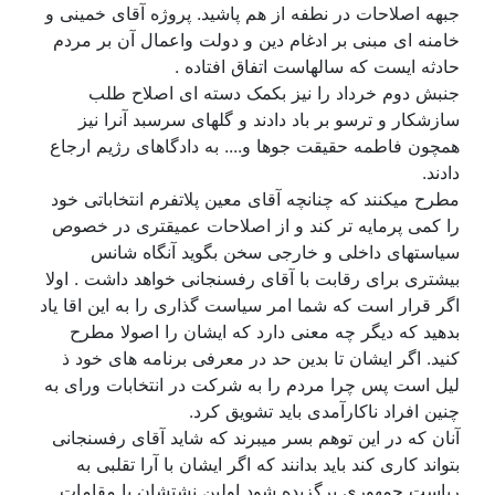
جبهه اصلاحات در نطفه از هم پاشید. پروژه آقای خمینی و
خامنه ای مبنی بر ادغام دین و دولت واعمال آن بر مردم
حادثه ایست که سالهاست اتفاق افتاده .
جنبش دوم خرداد را نیز بکمک دسته ای اصلاح طلب
سازشکار و ترسو بر باد دادند و گلهای سرسبد آنرا نیز
همچون فاطمه حقیقت جوها و.... به دادگاهای رژیم ارجاع
دادند.
مطرح میکنند که چنانچه آقای معین پلاتفرم انتخاباتی خود
را کمی پرمایه تر کند و از اصلاحات عمیقتری در خصوص
سیاستهای داخلی و خارجی سخن بگوید آنگاه شانس
بیشتری برای رقابت با آقای رفسنجانی خواهد داشت . اولا
اگر قرار است که شما امر سیاست گذاری را به این اقا یاد
بدهید که دیگر چه معنی دارد که ایشان را اصولا مطرح
کنید. اگر ایشان تا بدین حد در معرفی برنامه های خود ذ
لیل است پس چرا مردم را به شرکت در انتخابات ورای به
چنین افراد ناکارآمدی باید تشویق کرد.
آنان که در این توهم بسر میبرند که شاید آقای رفسنجانی
بتواند کاری کند باید بدانند که اگر ایشان با آرا تقلبی به
ریاست جمهوری برگزیده شود اولین نشتشان با مقامات