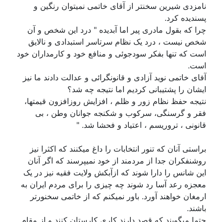
نامزدی شیرین سخنتر از آقای خاتمی نمیتوان رنگین و
پسندیده کرد.
چرا که بقول مادری پیر اما آبدیده " درد این شخص و آن
شخص نیست ، درد یک نظام سرتاسر استبدادی و نالایق
است که تنها بفکر سودجوئی و منافع خود و کارمداران خود
است.
آفای خاتمی نوید آزادی و قانونگرائی و عدالت دادند ما نیز
ایشان را پشتیبانی کردیم اما نتیجه چه شد؟
نتیجه حفظ نظام زور و ظلم ، افزایش روزافزون قیمتها،
فقر و گرسنگی، سرکوب و شکنجه جوانان وطن ، بی
قانونی ، تروریسم ، اعتیاد و فحشا شد. "
براستی آنان که تنور انتخابات را داغ میکنند که اکثرا نیز
روشنفکران جدا از مردمند از خود نمیپرسند که اگر آنان
این شانس را دارا شوند که ازآبکش ولایت فقیه نیز در یک
معجزه رعد آسا رد شوند چه چیزی را برای مردم ایران به
ارمغان خواهند آورد. باور نمیکنم که از خاتمی سخنورتر
باشند.
حتما میگویند که قصد دارند کاری کارستان کنند و از مقام