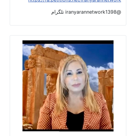
@iranyarannetwork1398 تلگرام