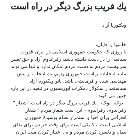
يك فريب بزرگ ديگر در راه است
ویکتوریا آزاد
خانمها و آقايان،
تا روزى كه حكومت جمهورى اسلامى در ايران قدرت
سياسى را در دست داشته باشد، رفراندوم آزاد و حق تعيين
سرنوشت مردم به دست مردم امكان ندارد و تنها مى تواند
مانند انتخابات رياست جمهورى رژيم، يك انتخاب از پيش
مهندسى شده و فرمايشى باشد. بانو ويكتوريا آزاد
سياستمدار سكولار دمكرات اپوزيسيون در تبعيد در اين باره
چنين مى گويد :
" توجّه، توجّه ؛ يك فريب بزرگ ديگر در راه است ! شعار "
رفراندوم، رفراندوم - اين است شعار مردم " شعار
انحرافى براى احيا و استمرار نظام پوسيدهٌ جمهورى
اسلامى است. تاكتيكى است براى وقت خريدن براى بقاى
نظام و دلسرد كردن مردم و بى اعتبار كردن ملّت ايران