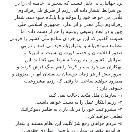
نزد جهانيان. بى دليل نيست كه سخنرانى خامنه اى را در
اين شرايط انتشار داده اند. رژيم از طريق يك رفراندوم
قلّابى مى خواهد خود را موجّه و با پايگاه جلوه دهد. شعار
رفراندوم ديگر معنى و اثر ندارد. جمهورى اسلامى حتّى
چين و در ابعاد وسيعى روسيه را هم از دست داده. ما
هميشه گفتيم كه اين بى خِردان منافع ملّى كشور را قربانى
مطامع سودجويانه و ايدئولوژيك خود مى كنند و در پىِ
صدور انقلابشان و خصم كورشان نسبت به آمريكا و
اسرائيل، كشور را به ورطهٌ سقوط مى كشانند. اين
تبهكاران بى خِرد مسير كربلا را هم سنگ فرش كردند و
امروز بيش از هر زمان دوستان سابقشان آنها را منزوى و
مطرود خواهند ساخت. تا وقتى كه رژيم مشروعيت
حقوقى دارد ؛
١- سازمان ملل متّحد دخالت نمى كند،
٢- رژيم ابتكار عمل را به دست خواهد داشت،
٣- مشروعيت خود را در يك بازى به ظاهر دموكراتيك
قطعى خواهند كرد،
٤- مردم خواهان رفع شرّ كُليت اين نظام هستند و شعار
رفراندوم فقط در موارد رد يا قبول مواردى حقوقى از