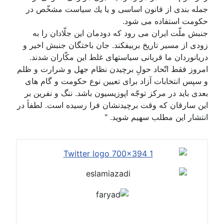
جمله بندى از قانون اساسى و يا يك سياست مشخّص در
حكومت استفاده مى شود.
جنبش ملّت ايران مى رود كه دودمان اين جلّادان را به
زودى از مسير تاريخ بربيفكند. جان باختگان جنبش اخير و
دريانوردان ما قربانى سياستهاى غلط اين مكّاران شدند.
امروز فقط اتّحاد حولِ برچيدن نظام جهل و شرارت و ظلم
و سپس انتخابات آزاد براى تعيين نوع حكومت و گام هاى
بعدى بايد در مركز توجّه اپوزيسيون باشد. ننگ و نفرين بر
اين سارقان كه وقت برچيدنشان فرا رسيده است. لطفأ در
انتشار اين مطلب سهيم شويد. "