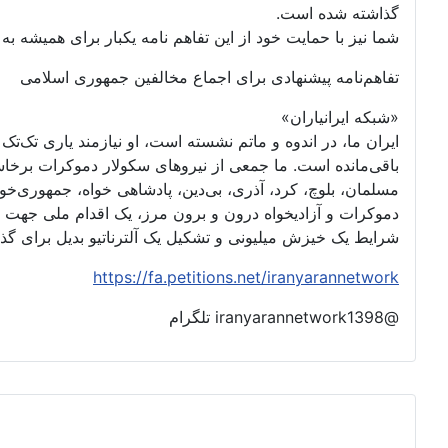
گذاشته شده است.
شما نیز با حمایت خود از این تفاهم نامه یکبار برای همیشه به ت
تفاهم‌نامه پیشنهادی برای اجماع مخالفین جمهوری اسلامی
«شبکه ایرانیاران»
ایران ما، در اندوه و ماتم نشسته است، او نیازمند یاری تک‌
باقی‌مانده است. ما جمعی از نیروهای سکولار دموکرات برخا
مسلمان، بلوچ، کرد، آذری، بی‌دین، پادشاهی خواه، جمهوری‌خواه،
دموکرات و آزادیخواه درون و برون مرز، یک اقدام ملی جهت 
شرایط یک خیزش میلیونی و تشکیل یک آلترناتیو بدیل برای گ
https://fa.petitions.net/iranyarannetwork
@iranyarannetwork1398 تلگرام