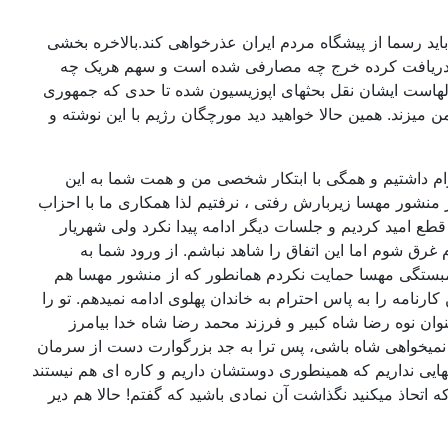
باید رسما از پیشگاه مردم ایران عذرخواهی کند.بالاخره بخشی
یی که دریافت کرده خرج چه مصارفی شده است و سهم هریک چه
الهاست ایشان نقل بحثهای اپوزیسیون شده تا حدی که جمهوری
زند. همین حالا خواهید دید مورچگان رژیم با این نوشته و
که با گروههای مختلف و از جمله اقوام داشتیم و همگی با ابتکار شخصی من و همت شما به این
 منشور مهسا زیربارش رفتی ، نرفتیم لذا همکاری ما با احزاب
وافقی با جریانهای قومی حاصل شود کاملا قطع امید کردیم و جلسات دیگر ادامه پیدا نکرد ولی شهریار
غرق شوم اما این اتفاق را شاهد نباشم. از ورود شما به
همبستگی مهسا حمایت نکردم همانطور که از منشور مهسا هم
ارنامه را به پاس احترام به خاندان پهلوی ادامه نمیدهم. تو را
نوان نوه رضا شاه کبیر و فرزند محمد رضا شاه خدا بیامرز
 نمیخواهی شاه باشی، پس ترا به جد بزرگوارت دست از سرمان
هایی نداریم که همینطوری دوستشان داریم و کاره ای هم نیستند
اتحاذ میکنید نگذاشت آن نمادی باشید که گفتم! حالا هم دیر