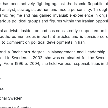
o has been actively fighting against the Islamic Republic of
al analyst, strategist, author, and media personality. Throu
lamic regime and has gained invaluable experience in organ
rious political groups and figures within the Iranian opposi
activists inside Iran and has consistently supported politic
s authored numerous important articles and is considered o
n to comment on political developments in Iran.
 and a Bachelor’s degree in Management and Leadership. 
 field in Sweden. In 2002, she was nominated for the Swedi
ng. From 1996 to 2004, she held various responsibilities in 
n
tee
ional Sweden
igrants to Sweden