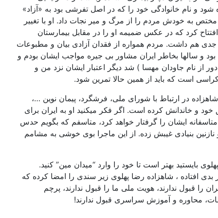
ه شود و نام خانوادگی خود را که در اصل تفرشی بود به «آزاد»
ختص به خودش مردم را از مرگ و میر نجات داد. او با تغییر
افتتاح کرد که در عکس ضمیمه او را در مقابل بیمارستان
ی جدی هم داشت. مردم همواره از فقدان آزادی بیان و مطبوعات
هم شاهزاده تا قبل از منشور مهسا ۱۸ سال مورد تایید بی شائبه من بود و سالها بخاطر ایران مشاور بی جیره مواجب ایشان بودم و
 از نام جاودان مهسا ) شد دیگر اعتبار ایشان نزد من و
راسی است که باید از همین حالا تمرین شود.
اهزاده در ارتباط با شورای ملی، فرشگرد، پیمان نوین …،
ود و خاندانش کرده است. اگر فکر میکنید او به ایران برای
اسفانه ایشان را گرفتار خواهد کرد، متاسفم که بگویم حدس
 نازنین بنیادی غیبش زده. از این ماجرا بوی خوشی به مشامم
وی بایستید بهتر است تا خود را وارد “میدان مین” کنید.
بیاندازند. اکنون متاسفانه اتفاق بسیار بدی افتاده ، شاهزاده رضا پهلوی زیر سندی را امضا کرده که
ان را قبول ندارند، هویت ملی ما را قبول ندارند، پرچم
اطات، محاوره و آموزش سراسری قبول ندارند!