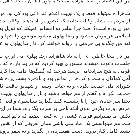
من این اشتباه را به شاهزاده نمیبخشم چون ایشان به حد کافی ت
شاهزاده نمیتواند فقط با یک توییت اعلام کند «کی بود کی بود م
از مردم به ایشان وکالت ندادند که کشور بر باد بدهند، وکالت 
میزان بوده است؟ اصلا چرا شاهزاده احساس نمیکند که تبدیل به
اسلامی فراموش میشود و رضا پهلوی میشود موضوع چالشها و بحث
نقد من چگونه بی حرمتی را روانه خواهند کرد تا رضا پهلوی به عن
جلسات دعوت میشدند منشوری تهیه کردیم که در بند یازده که بند
آهی کماکان با شما و کردها در تماس بود و بالاخره پشت پرده ش
شورای ملی حمایت نکردم و به جناب اویسی و شهبانو عاقبت کار
حمایت نکردم و گفتم از هم خواهد پاشید و باز رضا پهلوی توییت خو
بخدا سر جدتان خود را بازنشسته کنید بگذارید سیاسیون واقعی که
مردم دورت بگردن بدون آنکه تاجی بر سرت بگذارند. شما در ای
بکش. ما نمیتوانیم فرمان کشتی را به کسی بدهیم که دائم اشتبا
شما هم میتوانستی یک نماد ملی باشی همان تعریفی که از نقش تا
نشده کامل کنار بروید، دست همسرتان را بگیرید و به سفر بروید!