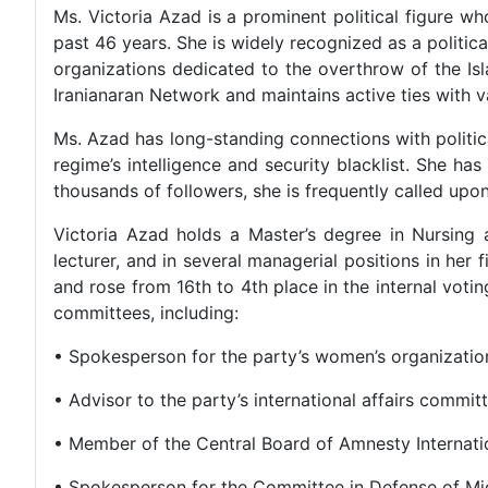
Ms. Victoria Azad is a prominent political figure wh
past 46 years. She is widely recognized as a politic
organizations dedicated to the overthrow of the Is
Iranianaran Network and maintains active ties with va
Ms. Azad has long-standing connections with political 
regime’s intelligence and security blacklist. She ha
thousands of followers, she is frequently called upo
Victoria Azad holds a Master’s degree in Nursing
lecturer, and in several managerial positions in her
and rose from 16th to 4th place in the internal voti
committees, including:
• Spokesperson for the party’s women’s organizatio
• Advisor to the party’s international affairs commit
• Member of the Central Board of Amnesty Internat
• Spokesperson for the Committee in Defense of M