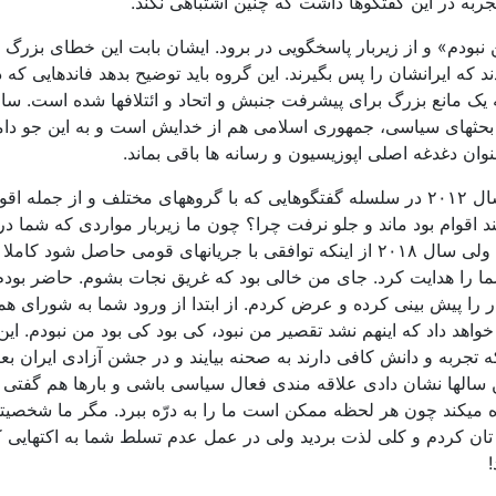
جربه در این گفتگوها داشت که چنین اشتباهی نکند.
ن نبودم» و از زیربار پاسخگویی در برود. ایشان بابت این خطای بزرگ 
دادند که ایرانشان را پس بگیرند. این گروه باید توضیح بدهد فاندها
 یک مانع بزرگ برای پیشرفت جنبش و اتحاد و ائتلافها شده است. س
های سیاسی، جمهوری اسلامی هم از خدایش است و به این جو دامن می
وان دغدغه اصلی اپوزیسیون و رسانه ها باقی بماند.
من در اینجا خاطره ای را به یاد شاهزاده رضا پهلوی می آورم، سال ۲۰۱۲ در سلسله گفتگوهایی 
 اقوام بود ماند و جلو نرفت چرا؟ چون ما زیربار مواردی که شما در
قومی به هیچ سرانجامی نرسید هرچند که گفتگوها ادامه پیدا کرد ولی سال ۲۰۱۸ از اینکه ت
ما را هدایت کرد. جای من خالی بود که غریق نجات بشوم. حاضر بودم 
 را پیش بینی کرده و عرض کردم. از ابتدا از ورود شما به شورای 
اهد داد که اینهم نشد تقصیر من نبود، کی بود کی بود من نبودم. این ک
 تجربه و دانش کافی دارند به صحنه بیایند و در جشن آزادی ایران بع
ن سالها نشان دادی علاقه مندی فعال سیاسی باشی و بارها هم گفتی
ه میکند چون هر لحظه ممکن است ما را به درّه ببرد. مگر ما شخصیت
ن کردم و کلی لذت بردید ولی در عمل عدم تسلط شما به اکتهایی که 