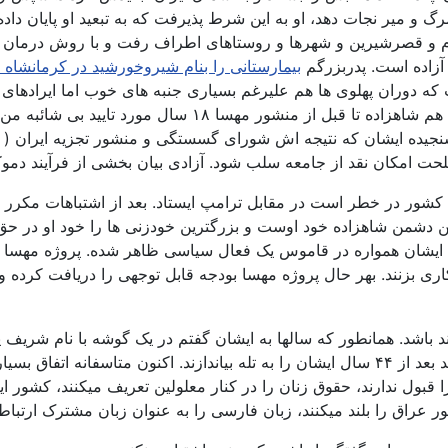
رگ و میر نجات دهد، او به این شرط پذیرفت که به تبعید او پایان داد
یلام و قصرشیرین و شهرها و روستاهای اطراف رفت و با روش درمان م
 آزاده است. پدربزرگم
بیمارستانی را بنام شیروخورشید در کرمانشاه
ت که دوران پهلوی ها هم علیرغم بسیاری جنبه های خوب اما ایرادها
رنج میبردند، عدم توسعه سیاسی نتیجه اش شد شورش ۵۷. حالا 
یده ایشان که نتیجه اش شورای گسستگی و منشور تجزیه ایران ( دور
حت امکان نقد از جامعه سلب شود. آزادی بیان بخشی از فرآیند دموک
کشور در خطر است در مقابل ترامپ ایستاد. بعد از اشتباهات مکرر ش
 دشمن شاهزاده خود اوست و بزرگترین خودزنی ها را خود او در حق خ
ایشان همواره در قاموس یک فعال سیاسی ظاهر شده. پروژه مهسا مت
اری بزنند. بهر حال پروژه مهسا بودجه قابل توجهی را دریافت کرده و
باشد. همانطور که سالها به ایشان گفتم در یک گوشه با نام شریف پهل
دوستان ایشان اکنون یک «آهی» از ته دل میکشند که موفق شدند بعد از ۴۴ سال ایشان را به تله 
 قبول ندارند، حقوق زنان را در کنار معلولین تعریف میکنند، کشور ایر
ر عراق را بلند میکنند، زبان فارسی را به عنوان زبان مشترک ارتب