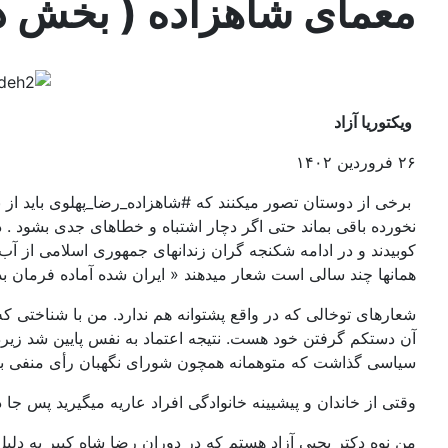
معمای شاهزاده ( بخش د
ویکتوریا آزاد
۲۶ فروردین ۱۴۰۲
برخی از دوستان تصور میکنند که #شاهزاده_رضا_پهلوی باید از 
نخورده باقی بماند حتی اگر دچار اشتباه و خطاهای جدی بشود . د
کوبیدند و در ادامه شکنجه گران زندانهای جمهوری اسلامی از آ
همانها چند سالی است شعار میدهند « ایران شده آماده فرمان بده شاهزاده». جالب است که در خیزش ۰۱
شعارهای توخالی که در واقع پشتوانه هم ندارد. من با شناختی که 
آن دستکم گرفتن خود هست. نتیجه اعتماد به نفس پایین شد زیرد
سیاسی گذاشت که متوهمانه همچون شورای نگهبان رأی منفی ب
وقتی از خاندان و پیشیینه خانوادگی افراد عاریه میگیرید پس جا دا
من نوه دکتر یحیی آزاد هستم که در دوران رضا شاه کبیر به دلی