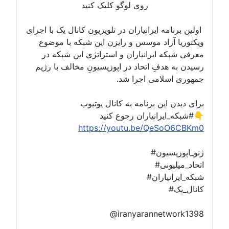
روی لوگو کلیک کنید
اولین برنامه ایرانیاران در تلویزیون کانال یک با اجرای
ویکتوریا آزاد موسس و رایزن این شبکه با موضوع
معرفی شبکه ایرانیاران و استراتژی این شبکه در
رسیدن به هدفِ اتحاد در اپوزیسیونِ مخالف با رژیم
جمهوری اسلامی اجرا شد.
برای دیدن این برنامه به کانال یوتیوب
#شبکه_ایرانیاران رجوع کنید👇
https://youtu.be/QeSoO6CBKm0
#ژنو_اپوزیسیون
#اتحاد_میلیونی
#شبکه_ایرانیاران
#کانال_یک
@iranyarannetwork1398