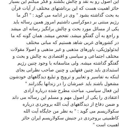
این اصول رو به نقد و چالش بکشند و فکر میکنم این بسیار
حائز اهمیت هست که این برداشتهای مختلف از آیات قرآن
به بحث گذاشته بشود " وی در ادامه می گوید : " اگر ما
رژیم مبتنی بر دموکراسی داشتیم امروز همین رساله باید
یکی از مسائل مورد بحث و چالش برانگیز رسانه ای میشد
و راجع به آن گفتگو میشد، تفحص میشد. همان گونه که ما
در کشورهای غربی شاهد هستیم که مبانی مختلف
ایدئولوژیکی، باورهای مذهبی و غیر مذهبی و اصولا مقولات
مختلف اجتماعی و سیاسی و اقتصادی به چالش و بحث و
گفتگو گذاشته میشه. ولی متاسفانه با وجود چنین رژیم
استبدادی باید چنین فقهایی و چنین صاحب نظرانی بجای
اینکه به تفاسیر و تعابیر و ترویج و تبلیغ دیدگاههای خودشون
مشغول باشند باید عمرشان را در زندانها بگذرانند "
این فعال سیاسی، مباحث مطرح شده درباره آزادی
اعتقادی را یکی از اصول مهم و مسلم این رساله می داند
و ضمن دفاع از دیدگاههای آیت الله بروجردی درباره
سکولاریسم می گوید : " به نظر من جایگاه آیت الله
کاظمینی بروجردی در جنبش سکولاریسم ایران حائز
اهمیت است "