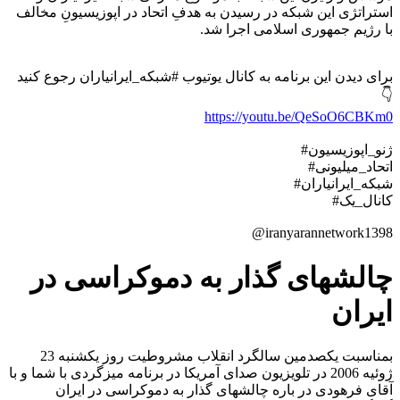
استراتژی این شبکه در رسیدن به هدفِ اتحاد در اپوزیسیونِ مخالف
با رژیم جمهوری اسلامی اجرا شد.
برای دیدن این برنامه به کانال یوتیوب #شبکه_ایرانیاران رجوع کنید
👇
https://youtu.be/QeSoO6CBKm0
#ژنو_اپوزیسیون
#اتحاد_میلیونی
#شبکه_ایرانیاران
#کانال_یک
@iranyarannetwork1398
چالشهای گذار به دموکراسی در
ایران
بمناسبت یکصدمین سالگرد انقلاب مشروطیت روز یکشنبه 23
ژوئیه 2006 در تلویزیون صدای آمریکا در برنامه میزگردی با شما و با
آقای فرهودی در باره چالشهای گذار به دموکراسی در ایران