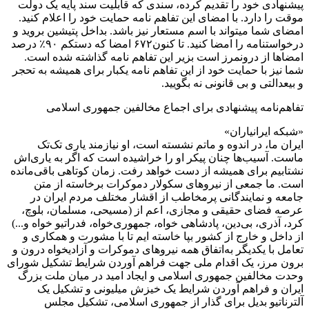
پیشنهادی خود را تقدیم کرده، سندی که قابلیت سند پایه یک دولت
موقت را دارد. با امضای این تفاهم نامه حمایت خود را اعلام کنید.
امضای شما میتواند با اسم مستعار نیز باشد. بداخل پتیشین بروید و
درخواستنامه را امضا کنید. تا کنون۶۷۲ امضا که دستکم ۹۰٪ درصد
امضاها از درونمرز است بزیر این تفاهم نامه گذاشته شده است.
شما نیز با حمایت خود از این تفاهم نامه یکبار برای همیشه به تحجر
و بیعدالتی و بی قانونی نه بگویید.
تفاهم‌نامه پیشنهادی برای اجماع مخالفین جمهوری اسلامی
«شبکه ایرانیاران»
ایران ما، در اندوه و ماتم نشسته است، او نیازمند یاری تک‌تک
ماست. آسیب‌ها چنان پیکر او را خراشیده است که اگر به یاری‌اش
نشتابیم برای همیشه از دست خواهد رفت. زمان کوتاهی باقی‌مانده
است. ما جمعی از نیروهای سکولار دموکرات برخاسته از متن
جامعه و نمایندگانی پرمخاطب از اقشار مختلف مردم ایران در
عرصه فضای حقیقی و مجازی، اعم از (مسیحی، مسلمان، بلوچ،
کرد، آذری، بی‌دین، پادشاهی خواه، جمهوری‌خواه، فدراتیو خواه و...)
از داخل و خارج از کشور بپا خاسته ایم تا با مشورت و همکاری و
تعامل با یکدیگر به‌اتفاق همه نیروهای دموکرات و آزادیخواه درون و
برون مرز، یک اقدام ملی جهت فراهم آوردن شرایط تشکیل شورای
وحدت مخالفین جمهوری اسلامی و ایجاد امید در میان ملت بزرگ
ایران و فراهم آوردن شرایط یک خیزش میلیونی و تشکیل یک
آلترناتیو بدیل برای گذار از جمهوری اسلامی، تشکیل مجلس