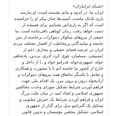
یاران»
ر اندوه و ماتم نشسته است، او نیازمند
ماست. آسیب‌ها چنان پیکر او را خراشیده
به یاری‌اش نشتابیم برای همیشه از
رفت. زمان کوتاهی باقی‌مانده است. ما
روهای سکولار دموکرات برخاسته از متن
ایندگانی پرمخاطب از اقشار مختلف مردم
رصه فضای حقیقی و مجازی، اعم از
مان، بلوچ، کرد، آذری، بی‌دین، پادشاهی
‌خواه، فدراتیو خواه و...) از داخل و
ر بپا خاسته ایم تا با مشورت و همکاری
یکدیگر به‌اتفاق همه نیروهای دموکرات و
رون و برون مرز، یک اقدام ملی جهت
ن شرایط تشکیل شورای وحدت مخالفین
می و ایجاد امید در میان ملت بزرگ
اهم آوردن شرایط یک خیزش میلیونی و
ترناتیو بدیل برای گذار از جمهوری
کیل مجلس مؤسسان و تدوین قانون