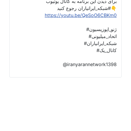
ن برنامه به کانال یوتیوب
https://youtu.be/Qe
ون
ی
اران
@iranyaranne