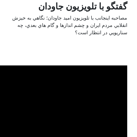
 تلویزیون جاودان
ب با تلويزيون اميد جاودان؛ نگاهي به خيزش
يران و چشم اندازها و گام هاي بعدي، چه
نتظار است؟