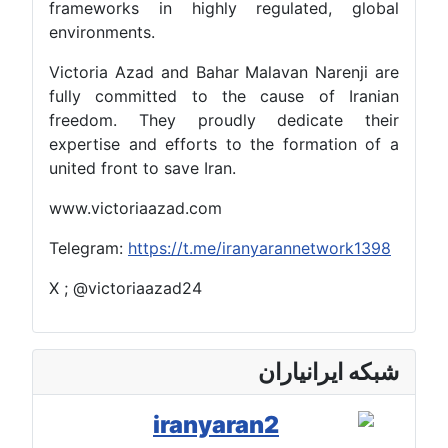
frameworks in highly regulate
environments.
Victoria Azad and Bahar Malavan N
fully committed to the cause o
freedom. They proudly dedica
expertise and efforts to the form
united front to save Iran.
www.victoriaazad.com
Telegram:
https://t.me/iranyaranne
X ; @victoriaazad24
انیاران