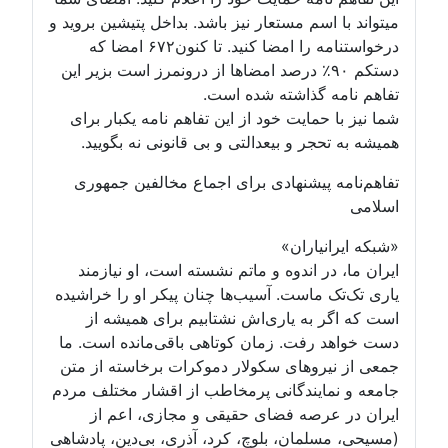
سم مستعار نیز باشد. بداخل پتیشین بروید و
درخواستنامه را امضا کنید. تا کنون۶۷۲ امضا که
تکم ۹۰٪ درصد امضاها از درونمرز است بزیر این
 گذاشته شده است.
مایت خود از این تفاهم نامه یکبار برای
ر و بیعدالتی و بی قانونی نه بگویید.
پیشنهادی برای اجماع مخالفین جمهوری
یاران»
ر اندوه و ماتم نشسته است، او نیازمند
ماست. آسیب‌ها چنان پیکر او را خراشیده
به یاری‌اش نشتابیم برای همیشه از
رفت. زمان کوتاهی باقی‌مانده است. ما
روهای سکولار دموکرات برخاسته از متن
ایندگانی پرمخاطب از اقشار مختلف مردم
رصه فضای حقیقی و مجازی، اعم از
مان، بلوچ، کرد، آذری، بی‌دین، پادشاهی