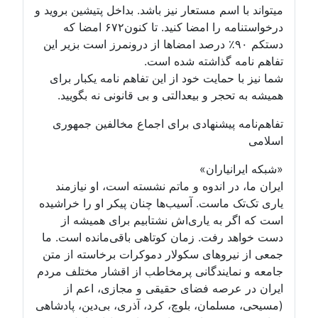
میتواند با اسم مستعار نیز باشد. بداخل پتیشین بروید و
درخواستنامه را امضا کنید. تا کنون۶۷۲ امضا که
دستکم ۹۰٪ درصد امضاها از درونمرز است بزیر این
تفاهم نامه گذاشته شده است.
شما نیز با حمایت خود از این تفاهم نامه یکبار برای
همیشه به تحجر و بیعدالتی و بی قانونی نه بگویید.
تفاهم‌نامه پیشنهادی برای اجماع مخالفین جمهوری
اسلامی
«شبکه ایرانیاران»
ایران ما، در اندوه و ماتم نشسته است، او نیازمند
یاری تک‌تک ماست. آسیب‌ها چنان پیکر او را خراشیده
است که اگر به یاری‌اش نشتابیم برای همیشه از
دست خواهد رفت. زمان کوتاهی باقی‌مانده است. ما
جمعی از نیروهای سکولار دموکرات برخاسته از متن
جامعه و نمایندگانی پرمخاطب از اقشار مختلف مردم
ایران در عرصه فضای حقیقی و مجازی، اعم از
(مسیحی، مسلمان، بلوچ، کرد، آذری، بی‌دین، پادشاهی