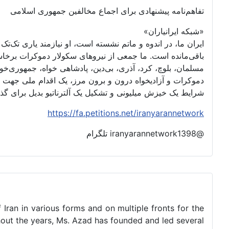
تفاهم‌نامه پیشنهادی برای اجماع مخالفین جمهوری اسلامی
«شبکه ایرانیاران»
ایران ما، در اندوه و ماتم نشسته است، او نیازمند یاری تک‌
باقی‌مانده است. ما جمعی از نیروهای سکولار دموکرات برخا
مسلمان، بلوچ، کرد، آذری، بی‌دین، پادشاهی خواه، جمهوری‌خواه،
دموکرات و آزادیخواه درون و برون مرز، یک اقدام ملی جهت 
شرایط یک خیزش میلیونی و تشکیل یک آلترناتیو بدیل برای گ
https://fa.petitions.net/iranyarannetwork
@iranyarannetwork1398 تلگرام
 Iran in various forms and on multiple fronts for the
ghout the years, Ms. Azad has founded and led several