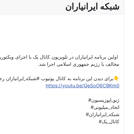
شبکه ایرانیاران
اولین برنامه ایرانیاران در تلویزیون کانال یک با اجرای ویکت
مخالف با رژیم جمهوری اسلامی اجرا شد.
برای دیدن این برنامه به کانال یوتیوب #شبکه_ایرانیاران رجوع کنید👇
https://youtu.be/QeSoO6CBKm0
#ژنو_اپوزیسیون
#اتحاد_میلیونی
#شبکه_ایرانیاران
#کانال_یک