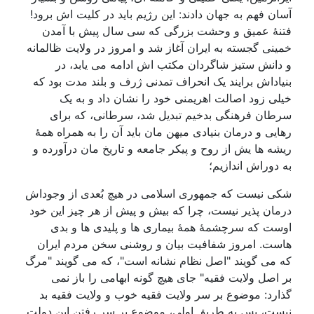
آسان فهم به جهان دادند: این رژیم باید در کلیت اش برود!
فتنۀ عمیق و وحشت بزرگی که سی سال پیش با آمدن
خمینی گجسته به ایران آغاز شد و امروز در ولایت ظالمانه
و دانش ستیز شاگردان مکتب اش ادامه می یابد، در
بنیاداش برایند یک انحراف تمدنی ژرف و بلند مدت بود که
خیلی زود اصالت اهریمنی خود را نشان داد و به یک
سرطان فرهنگی بدخیم تبدیل شد، سرطانی، که برای
رهایی و درمان بنیادی میهن مان باید آن را به همراه همۀ
ریشه ها یش از روح و پیکر جامعه و تاریخ مان درآورده و
به دوراش اندازیم؛
شکی نیست که جمهوری اسلامی در هیچ بُعدی از وجوداش
درمان پذیر نیست، چرا که بیش و پیش از هر چیز این خود
اوست که سرچشمۀ همۀ بیماری ها و پلیدی ها و بدی
هاست. امروز شفافیت بیان و روشنی سخن مردم ایران
که می گویند "اصل نظام نشانه است"، که می گویند "مرگ
بر اصل ولایت فقیه" جای هیچ گونه ابهامی را باز نمی
گذارد: موضوع بر سر ولایت فقیه خوب و ولایت فقیه بد
نیست، پس به طریق اولی، موضوع بر سر رفتن این دولت