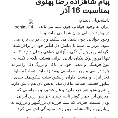
پیام شاهزاده رضا پهلوی
بمناسبت 16 آذر
دانشجویان دلبندم،
ایران به وجود جوانانی چون شما می بالد،
در وجود جوانانی چون شما می ماند، و با
وجود جوانانی چون شما، می شکفد و پی در پی تازه می
شود. عزیزانم، شما با نمایش دل انگیز خود در برافراشته
نگهداشتن پرچم آزادگی و آزادی خواهی نشان دادید، که نه
تنها امروز نوک پیکان دانایی ایرانی هستید، بلکه با تکیه به
نبوغ فرهنگی و تمدنی خود، بی باکی و بزرگ دلی را نیز به
خِرد دوستی و مِهر به راستی پیوند زده اید. شما، که مایۀ
فخر ایران و مشعل داران راستین سنت شکوهمند جندی
شاپور هستید، همانند نیاکان نیک اندیش تان هم دانش دارید
و هم بینش، هم خِرد دارید و هم عشق، و به راستی که
آمیزش این چهار گوهر ناب، چیزی جز هنر زرین ایرانی
بودن نیست، هنری، که شما فرزندان بزرگمهر و برزویه به
زیباترین و والامنشانه ترین وجه نمایندگی اش می کنید.