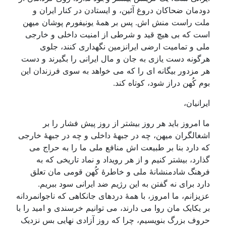
دودمان ضحاکان دروغ آئین، و ایستادن در کنار ایران و
ملت راست منش اش. پس بر همۀ یونیفورم پوشان میهن
است که بی هیچ قید و شرطی از امنیت داخلی و خارجی
ملی و تمامیت ارضی ایرانزمین نگهداری کنند، جلوی
هرگونه دست یازی به جان و مال ایرانی را بگیرند و دست
هر مزدور بیگانه ای را که می خواهد به سوی فرزندان این
بوم کُهن دراز شود، کوتاه کند.
ایرانیان،
ما امروز باید هر روز بیشتر از روز پیش فشار را بر
اشغالگران میهن، چه در جبهۀ داخلی و چه در جبهۀ خارجی
که دارد بنا بر طبیعت اش منافع ملی ما را به حراج می
گذارد، بیشتر کنیم و از هر رویداد و نماد تاریخی که به
فرهنگ شادمنشانۀ ملی و خاطرۀ کُهن قومی مان تعلق
دارد برای نه گفتن به این رژیم ضد ایرانی سود ببریم.
عزیزانم، ما امروز، با همۀ دردهای جانکاهی که ناجوانمردانه
بر یکایک مان روا می دارند، می توانیم خرسندی و امید را با
حروف بزرگ بنویسیم، چرا که روز آزادی نهایی بس نزدیک