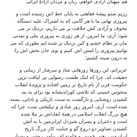
هم میهنان آزادی خواهم، زنان و مردان آزادۀ ایرانی
رژیم ستم پیشۀ فقاهتی به پایان خط اش رسیده است و
پیروزی نهایی ما با هر گامی که به اشتراک علیه دستگاه
مخوف و آزادی کش خلافت بر می داریم، نزدیک تر می
شود؛ آری، ما امروز، از هر روزی به پیروزی ملی و تمدنی
مان بر نظام خشم و کین نزدیک تر شده ایم بطوری که می
توانیم پیروزی را لمس اش کنیم و بوی جان بخش اش را،
به درون سینه کشیم؛
عزیزانم، این روزها روزهایی شاد و سرشار از زیبایی و
حقیقت اند، چرا که اینک طشت رسوایی بی لیاقت ترین
حکومت قرن از بام تاریخ بر زمین افتاده و پروندۀ انقلاب
منحوس خمینی که تلاشی کوراندیشانه بود برای به بند
کشیدن روشنایی و بازگشت به سنت تاریکی و نادانی، بسته
شده است. آری، امروز روز شادی و نیکبختی ست، چرا که
هیچِ بزرگ انقلاب اسلامی در همۀ ابعاداش بر ملا شده
است و دختران و پسران شیردل ایرانزمین با به آتش
کشیدن تصاویر دو دروغ گو و جنایت کار بزرگ تاریخ
ایرانزمین، یعنی خمینی و خامنه ای، پیامی روشن و بسیار