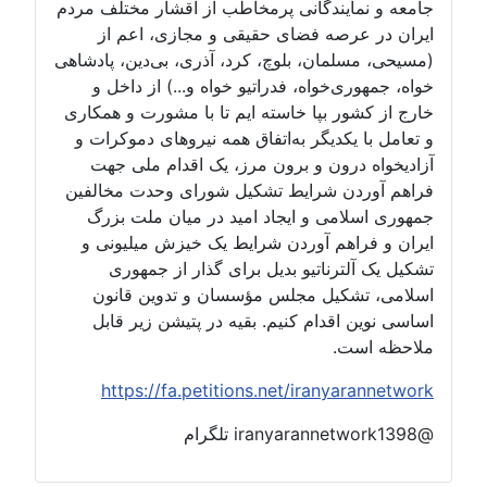
جامعه و نمایندگانی پرمخاطب از اقشار مختلف مردم
ایران در عرصه فضای حقیقی و مجازی، اعم از
(مسیحی، مسلمان، بلوچ، کرد، آذری، بی‌دین، پادشاهی
خواه، جمهوری‌خواه، فدراتیو خواه و...) از داخل و
خارج از کشور بپا خاسته ایم تا با مشورت و همکاری
و تعامل با یکدیگر به‌اتفاق همه نیروهای دموکرات و
آزادیخواه درون و برون مرز، یک اقدام ملی جهت
فراهم آوردن شرایط تشکیل شورای وحدت مخالفین
جمهوری اسلامی و ایجاد امید در میان ملت بزرگ
ایران و فراهم آوردن شرایط یک خیزش میلیونی و
تشکیل یک آلترناتیو بدیل برای گذار از جمهوری
اسلامی، تشکیل مجلس مؤسسان و تدوین قانون
اساسی نوین اقدام کنیم. بقیه در پتیشن زیر قابل
ملاحظه است.
https://fa.petitions.net/iranyarannetwork
@iranyarannetwork1398 تلگرام