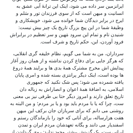
ایرانزمین سر داده می شود، اینک این ترانۀ آبی عشق به
انسانیت و میهن است که از سوی فرزندان تور و سَلم و
ایرج در برابر دیدگان شما خوانده می شود، خویشکاری و
وظیفۀ شما در این پیچ بزرگ تاریخ یک چیز بیش نیست:
شنیدن تام و تمام این سرود مَهین و سر تعظیم در برابراش
فرود آوردن، این، حکم تاریخ و شرف است.
سرداران، من به شما می گویم، نظام خلیفه گری انقلابی،
که هرگز جایی برای دفاع کردن نداشته و از همان روز آغاز
پیدایش اش مخرج مشترک همۀ بدی ها و برایند همۀ دروغ
ها بوده است، اینک دیگر پرانتزی بسته شده و امری پایان
یافته شمرده می شود؛ پس شک نکنید که جمهوری
اسلامی، به اضافۀ همۀ اعوان و انصاراش به زباله دان
تاریخ تعلق دارند و امروز دیگر حتا بی طرفی نیز بی معنی
ست، چرا که یا با مردم باید بود و یا بر مردم؛ و من البته به
روشنی می دانم که برای سربازان جان برکف این میهن
هفت هزارساله، برای آنانی که خود را بازماندگان رستم و
اسفندیار می دانند و یگانه تعهدشان مردم ایران و تمدن
ایرانی ست، یک گزینش بیشتر وجود ندارد: روی گرداندن از