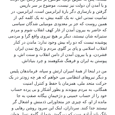
و یا آمدن آن دولت نیز نیست، موضوع بر سر بازپس
گرفتن و بازسازی دگر بارۀ ایرانزمین است، ایرانزمین، در
تمامیت تمدنی اش، نه یک کلمه بیش، نه یک کلمه کم. از
همین روست که جز بر معدودی مومیایی شدگان سیاسی
که حاضر به بیرون آمدن از غار کهف انقلاب شوم و مردم
ستیزانه شان نیستند، دیگر بر هیچ نیروی واقع گرا و مردمی
پوشیده نیست که دو راه بیش وجود ندارد: ماندن در کنار
انقلاب اسلامی و پای بر گلوی مردم و تاریخ تمدن ایران
فشردن، و یا بیرون آمدن از دامن انقلاب و سنت اش، و
پیوستن به ایران و فرهنگ شکوهمند و خِرد بنیاداش.
من در اینجا از همۀ امیران ارتش و سپاه، فرماندهان پلیس
و دیگر نیروهای انتظامی می خواهم که هر چه زودتر در یک
حرکت متحد ملی، همزمان با حفظ و کنترل امنیت
همگانی، به مردم بپیوندند و بطور آشکار و بی پرده حساب
خود را از حساب خمینی و دژخیمانِ بیگانه صفتِ به جا
مانده از او، که چیزی جز متجاوزانی دَدمنش و اشغال گر
نیستند جدا کنند. سرداران، اینک این سرود روشن رهایی و
بانگ بلند آزادی ست که زیرگوش شما از گلوی نسل جوان