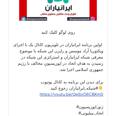
روی لوگو کلیک کنید
اولین برنامه ایرانیاران در تلویزیون کانال یک با اجرای
ویکتوریا آزاد موسس و رایزن این شبکه با موضوع
معرفی شبکه ایرانیاران و استراتژی این شبکه در
رسیدن به هدفِ اتحاد در اپوزیسیونِ مخالف با رژیم
جمهوری اسلامی اجرا شد.
برای دیدن این برنامه به کانال یوتیوب
#شبکه_ایرانیاران رجوع کنید👇
https://youtu.be/QeSoO6CBKm0
#ژنو_اپوزیسیون
#اتحاد_میلیونی