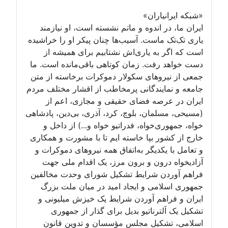
«شبکه ایرانیاران»
ایران ما، در اندوه و ماتم نشسته است، او نیازمند
یاری تک‌تک ماست. آسیب‌ها چنان پیکر او را خراشیده
است که اگر به یاری‌اش نشتابیم برای همیشه از
دست خواهد رفت. زمان کوتاهی باقی‌مانده است. ما
جمعی از نیروهای سکولار دموکرات برخاسته از متن
جامعه و نمایندگانی پرمخاطب از اقشار مختلف مردم
ایران در عرصه فضای حقیقی و مجازی، اعم از
(مسیحی، مسلمان، بلوچ، کرد، آذری، بی‌دین، پادشاهی
خواه، جمهوری‌خواه، فدراتیو خواه و...) از داخل و
خارج از کشور بپا خاسته ایم تا با مشورت و همکاری
و تعامل با یکدیگر به‌اتفاق همه نیروهای دموکرات و
آزادیخواه درون و برون مرز، یک اقدام ملی جهت
فراهم آوردن شرایط تشکیل شورای وحدت مخالفین
جمهوری اسلامی و ایجاد امید در میان ملت بزرگ
ایران و فراهم آوردن شرایط یک خیزش میلیونی و
تشکیل یک آلترناتیو بدیل برای گذار از جمهوری
اسلامی، تشکیل مجلس مؤسسان و تدوین قانون