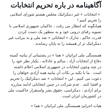
آگاهینامه در باره تحریم انتخابات
« انتخابات » غیر دمکراتیک مجلس هشتم شورای اسلامی
را تحریم کنیم !
همانگونه که انتظار می رفت ، حاکمان جمهوری اسلامی با
تسویه رقبای درونی خود و به منظور یک دست کردن
قدرت حاکم ، تدارک « انتخاباتی » ضد ملی و به مراتب غیر
دمکراتیک تر از همیشه را به پایان رساندند .
همبستگی ملی ایرانیان « هما » در پشتیبانی از بیانیه کمیته
دفاع از انتخابات آزاد ، سالم و عادلانه ، یکبار نظر خود را
در چند وچون انتخابات در جمهوری اسلامی اعلام داشته
است . ما با تکیه بر نکات آن بیانیه همه آزادی خواهان را
دعوت می کنیم ، این « انتخابات » ضد دمکراتیک را تحریم
و افشا کنند . عدم شرکت در چنین انتخاباتی ادامه مبارزه
برای آزادی ، دمکراسی، حقوق بشر واستقرار حاکمیت ملی
در کشورمان ایران است .
هیات اجرایئ همبستگی ملی ایرانیان « هما »