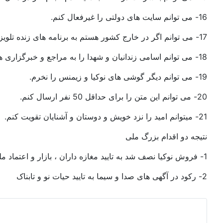
16- می توانم سایت های دولتی را غیرفعال کنم.
17- می توانم اگر در خارج کشور هستم به برنامه های زنده تلویزیون حکومت زنگ بزنم و آنها را سرزنش کنم.
18- می توانم اسامی زندانیان و شهدا را به مراجع و خبرگزاری های بین المللی اطلاع دهم.
19- می توانم دیگر گوشی های نوکیا و زیمنس را نخرم.
20- می توانم این متن را برای حداقل 50 نفر ارسال کنم.
21- میتوانم امید را نزد خویش و دوستان و آشنایان تقویت کنم.
نتیجه دو اقدام بزرگ ملی
1- فروش نوکیا نصف شد به تایید مغازه داران ، بازار و اعتماد ملی
2- رکود در آگهی های صدا و سیما به تایید حیات نو و تابناک