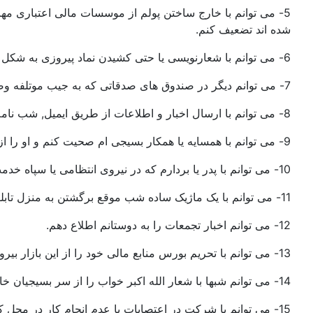
5- می توانم با خارج ساختن پولم از موسسات مالی اعتباری مهر,
شده اند تضعیف کنم.
6- می توانم با شعارنویسی یا حتی کشیدن نماد پیروزی به شکل عدد هفت ( V) روی اسکناس ها, دیوارها, کیوسک های تلفن, و…..پیام زنده بودن جنبش سبز را در دل و جانم به همه اعلام کنم.
7- می توانم دیگر در صندوق های صدقاتی که به جیب موتلفه وصل است پول نریزم و کمک هایم را به مستحق شناخته شده تقدیم کنم.
8- می توانم با ارسال اخبار و اطلاعات از طریق ایمیل, شب نامه, شفاهی باعث روشن شدن ذهن همه مردم در شهرها و روستاها شوم.
9- می توانم با همسایه یا همکار بسیجی ام صحیت کنم و او را از وضعیت اسفبار مردم آگاه کنم.
10- می توانم با پدر یا بردارم که در نیروی انتظامی یا سپاه خدمت می کند صحبت کنم و آنها را به سوی مردم دعوت کنم..
11- می توانم با یک ماژیک ساده شب موقع برگشتن به منزل تابلویی را که نام کوچه روی آن درج شده به نام شهید و نماد جنبش ندا آقا سلطان تغییر دهم.
12- می توانم اخبار تجمعات را به دوستانم اطلاع دهم.
13- می توانم با تحریم بورس منابع مالی خود را از این بازار بیرون بکشم.
14- می توانم شبها با شعار الله اکبر خواب را از سر بسیجیان خارج کنم.
15- می توانم با شرکت در اعتصابات یا عدم انجام کار در محل کار مانع پیشبرد اهداف حکومت شوم.