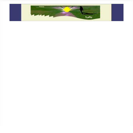
خانه
معرفی
دیدگاه
گفتگو و سخنرانی ها
حقوق بشر
یادداشت ها
På Svenska
In English
پیوندها
جستجو