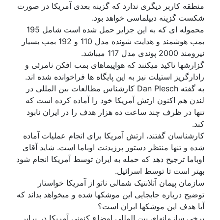
منطقه کاربر دیگری ندارد که گزینه بعدی آمریکا در صورت
شکست گزینه دیپلماسی خواهد بود.
محموله ای که به این جزایر حمل شده است شامل 195
بمب هوشمند و هدایت شونده مدل 110 و 192 بمب بسیار
نیرومند 2000 پوندی مدل 117 میباشد.
گزارشها تاکید میکنند که هواپیماهای بمب افکن نامرئی و
رادارگریز استیلت نیز به این پایگاه ها فراخوانده شده اند.
به گفته Dan Plesch کارشناس مطالعات بین المللی در
لندن هم اکنون ارتش آمریکا خود را آماده کرده است که
تنها در ظرف چند ساعت ده هزار هدف را در ایران نابود
کند.
کارشناسان گفتند، ارتش آمریکا برای انجام عملیات آماده
شده و تنها منتظر دستور پرزیدنت اوباما است. شاید آقای
اوباما ترجیح دهد که حمله به ایران توسط آمریکا انجام شود
بهتر است تا توسط اسرائیل.
سازمان پیمان آتلانتیک شمالی ناتو از آمریکا خواستار
توضیح درباره جابجایی این موشکها شده و میخواهد بداند که
آیا هدف این موشکها ایران است؟
برخی سازمانهای بین المللی اوضاع کنونی آمریکا در برابر