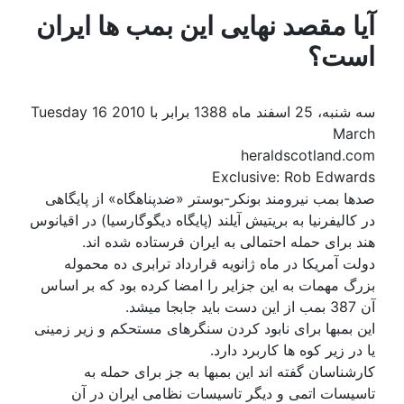
آیا مقصد نهايی این بمب ها ایران
است؟
سه شنبه، 25 اسفند ماه 1388 برابر با 2010 Tuesday 16
March
heraldscotland.com
Exclusive: Rob Edwards
صدها بمب نیرومند بونکر-بوستر «ضدپناهگاه» از پایگاهی
در کالیفرنیا به بریتیش آیلند (پایگاه دیگوگارسیا) در اقیانوس
هند برای حمله احتمالی به ایران فرستاده شده اند.
دولت آمریکا در ماه ژانویه قرارداد ترابری ده محموله
بزرگ مهمات به این جزایر را امضا کرده بود که بر اساس
آن 387 بمب از این دست باید جابجا میشد.
این بمبها برای نابود کردن سنگرهای مستحکم و زیر زمینی
یا در زیر کوه ها کاربرد دارد.
کارشناسان گفته اند این بمبها به جز برای حمله به
تاسیسات اتمی و دیگر تاسیسات نظامی ایران در آن