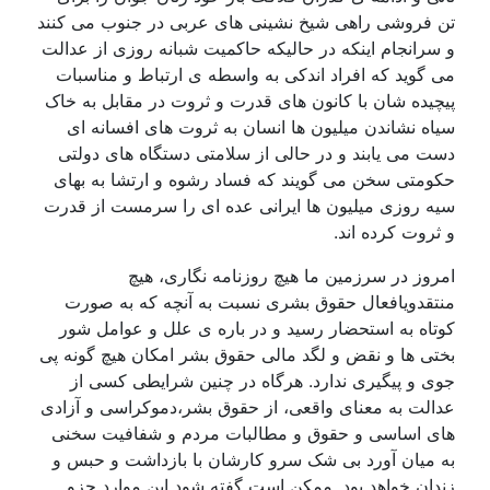
تن فروشی راهی شیخ نشینی های عربی در جنوب می کنند
و سرانجام اینکه در حالیکه حاکمیت شبانه روزی از عدالت
می گوید که افراد اندکی به واسطه ی ارتباط و مناسبات
پیچیده شان با کانون های قدرت و ثروت در مقابل به خاک
سیاه نشاندن میلیون ها انسان به ثروت های افسانه ای
دست می یابند و در حالی از سلامتی دستگاه های دولتی
حکومتی سخن می گویند که فساد رشوه و ارتشا به بهای
سیه روزی میلیون ها ایرانی عده ای را سرمست از قدرت
و ثروت کرده اند.
امروز در سرزمین ما هیچ روزنامه نگاری، هیچ
منتقدویافعال حقوق بشری نسبت به آنچه که به صورت
کوتاه به استحضار رسید و در باره ی علل و عوامل شور
بختی ها و نقض و لگد مالی حقوق بشر امکان هیچ گونه پی
جوی و پیگیری ندارد. هرگاه در چنین شرایطی کسی از
عدالت به معنای واقعی، از حقوق بشر،دموکراسی و آزادی
های اساسی و حقوق و مطالبات مردم و شفافیت سخنی
به میان آورد بی شک سرو کارشان با بازداشت و حبس و
زندان خواهد بود. ممکن است گفته شود این موارد جزو