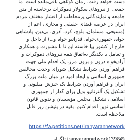
دست خواهد رفت. زمان کوتاهی باقی‌مانده است. ما
جمعی از نیروهای سکولار دموکرات برخاسته از متن
جامعه و نمایندگانی پرمخاطب از اقشار مختلف مردم
ایران در عرصه فضای حقیقی و مجازی، اعم از
(مسیحی، مسلمان، بلوچ، کرد، آذری، بی‌دین، پادشاهی
خواه، جمهوری‌خواه، فدراتیو خواه و...) از داخل و
خارج از کشور بپا خاسته ایم تا با مشورت و همکاری
و تعامل با یکدیگر به‌اتفاق همه نیروهای دموکرات و
آزادیخواه درون و برون مرز، یک اقدام ملی جهت
فراهم آوردن شرایط تشکیل شورای وحدت مخالفین
جمهوری اسلامی و ایجاد امید در میان ملت بزرگ
ایران و فراهم آوردن شرایط یک خیزش میلیونی و
تشکیل یک آلترناتیو بدیل برای گذار از جمهوری
اسلامی، تشکیل مجلس مؤسسان و تدوین قانون
اساسی نوین اقدام کنیم. بقیه در پتیشن زیر قابل
ملاحظه است.
https://fa.petitions.net/iranyarannetwork
@iranyarannetwork1398 تلگرام