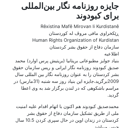
جایزه روزنامه نگار بین‌المللی
برای کبودوند
Rêxistina Mafê Mirovan li Kurdistanê
ڕێکخراوی مافی مروڤ له‌ کوردستان
Human Rights Organization of Kurdistan
سازمان دفاع از حقوق بشر کردستان
اطلاعیه
بنیاد جوایز مطبوعاتی بریتانیا (بریتیش پرس اوارد) محمد
صدیق کبودوند روزنامه نگار ایرانی و ریس سازمان حقوق
بشر کردستان را به عنوان روزنامه نگار بین المللی سال
2009برگزید،جایزه این بنیاد روز سه شنبه (31مارس) در
مراسم باشکوهی که در لندن برگزار شد به وی اعطا
گردید.
محمدصدیق کبودوند هم اکنون با اتهام اقدام علیه امنیت
ملی از طریق تشکیل سازمان دفاع از حقوق بشر
کردستان در زندان اوین در حال سپری کردن 10.5 سال
حبس میباشد.