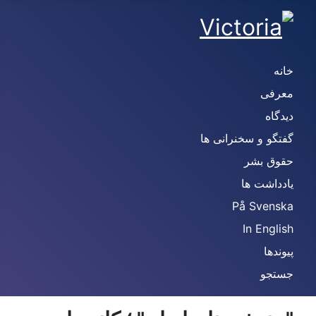
ه
رفی
گاه
گو و سخنرانی ها
وق بشر
داشت ها
På Svens
In Engl
ندها
تجو