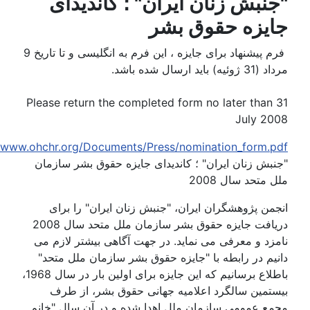
نبش زنان ایران" ؛ کاندیدای
یزه حقوق بشر
فرم پیشنهاد برای جایزه ، این فرم به انگلیسی و تا تاریخ 9
ئیه) باید ارسال شده باشد.
Please return the completed form no later than 
July 20
http://www.ohchr.org/Documents/Press/nomination_form.p
بش زنان ایران" ؛ کاندیدای جایزه حقوق بشر سازمان
 متحد سال 2008
من پژوهشگران ایران، "جنبش زنان ایران" را برای
دریافت جایزه حقوق بشر سازمان ملل متحد سال 2008
زد و معرفی می نماید. در جهت آگاهی بیشتر لازم می
یم در رابطه با "جایزه حقوق بشر سازمان ملل متحد"
باطلاع برسانیم که این جایزه برای اولین بار در سال 1968،
ستمین سالگرد اعلامیه جهانی حقوق بشر، از طرف
مع عمومی سازمان ملل اهدا شده و در آن سال "خانم