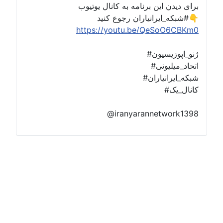
برای دیدن این برنامه به کانال یوتیوب
#شبکه_ایرانیاران رجوع کنید👇
https://youtu.be/QeSoO6CBKm0
#ژنو_اپوزیسیون
#اتحاد_میلیونی
#شبکه_ایرانیاران
#کانال_یک
@iranyarannetwork1398