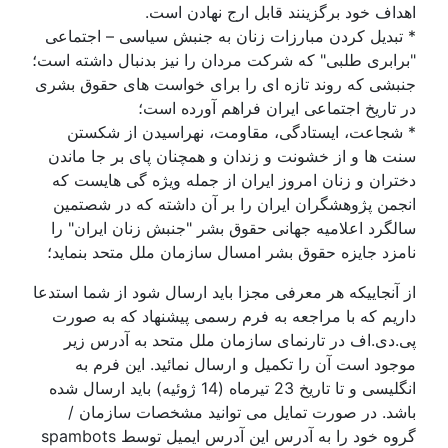
اف خود برگزینند قابل ارج نهادن است.
تبدیل کردن مبارزات زنان به جنبش سیاسی – اجتماعی
ابری طلبی" که شرکت مردان را نیز بدنبال داشته است؛
بشی که روند تازه ای را برای خواست های حقوق بشری
تاریخ اجتماعی ایران فراهم آورده است؛
شجاعت، ایستادگی، مقاومت، نهراسیدن از شکستن
 ها و از خشونت و زندان و همچنان پای بر جا ماندن
ران و زنان امروز ایران از جمله ویژه گی هایست که
من پژوهشگران ایران را بر آن داشته که در شصتمین
گرد اعلامیه جهانی حقوق بشر "جنبش زنان ایران" را
زد جایزه حقوق بشر امسال سازمان ملل متحد بنماید؛
آنجاییکه هر معرفی مجزا باید ارسال شود از شما استدعا
یم که با مراجعه به فرم رسمی پیشنهاد که به صورت
دی.اف در تارنمای سازمان ملل متحد به آدرس زیر
ود است آن را تکمیل و ارسال نمائید. این فرم به
انگلیسی و تا تاریخ 23 تیرماه (14 ژوئیه) باید ارسال شده
شد. در صورت تمایل می توانید مشخصات سازمان /
وه خود را به آدرس
این آدرس ایمیل توسط spambots