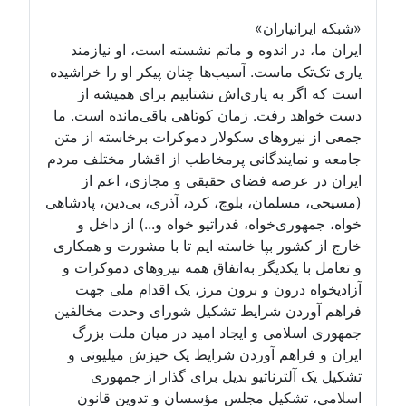
«شبکه ایرانیاران»
ایران ما، در اندوه و ماتم نشسته است، او نیازمند
یاری تک‌تک ماست. آسیب‌ها چنان پیکر او را خراشیده
است که اگر به یاری‌اش نشتابیم برای همیشه از
دست خواهد رفت. زمان کوتاهی باقی‌مانده است. ما
جمعی از نیروهای سکولار دموکرات برخاسته از متن
جامعه و نمایندگانی پرمخاطب از اقشار مختلف مردم
ایران در عرصه فضای حقیقی و مجازی، اعم از
(مسیحی، مسلمان، بلوچ، کرد، آذری، بی‌دین، پادشاهی
خواه، جمهوری‌خواه، فدراتیو خواه و...) از داخل و
خارج از کشور بپا خاسته ایم تا با مشورت و همکاری
و تعامل با یکدیگر به‌اتفاق همه نیروهای دموکرات و
آزادیخواه درون و برون مرز، یک اقدام ملی جهت
فراهم آوردن شرایط تشکیل شورای وحدت مخالفین
جمهوری اسلامی و ایجاد امید در میان ملت بزرگ
ایران و فراهم آوردن شرایط یک خیزش میلیونی و
تشکیل یک آلترناتیو بدیل برای گذار از جمهوری
اسلامی، تشکیل مجلس مؤسسان و تدوین قانون