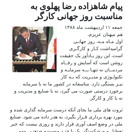
پیام شاهزاده رضا پهلوی به
مناسبت روز جهانی کارگر
جمعه ۱۱ اردیبهشت ماه ۱۳۸۸
هم میهنان عزیزم،
اول مـاه مـه، روز جهانـی
گرامیداشت کـار و کارگـری
است، این روز یـادآور یک حقیقت
روشن است که آسایش و رفــاه
مردمــان نه تنهـا بــه سرمایـه و
تکنولـوژی و مدیـریت که بـه کار
نیـز بستگی دارد. متاسفانه در کشور ما نه با سرمایه
برخورد درستی صورت می گیرد، نه با صنایع و مدیریت و
نه با کار و کارگر.
ثروت های ملی ما بجای آنکه درست سرمایه گذاری شده و
مورد بهره برداری قـرار بگیرد، به هدر داده می شود. صنایع
ملی در وضع اسف آوری قرار دارند و روزی نیست که خبر
تعطیل و ورشکستگی یک یا چنـد موسسه صنعتـی مهم