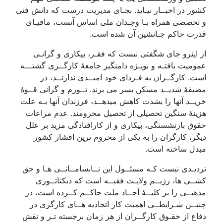
کشور در اخبــار نیـاید. بجـای مدیریت درست که دانش فنی
و تخصصی همراه بـا وجـدان ملی اساس آنست، مافیـای
قدرت حاکم جـانشین آن شده است.
از اینرو جای شگفتی نیست که فقـر، بیکاری و گرانـی
عمومیت یافتـه و بویـژه دامنگیر جامعۀ کارگــری گشتـــه
است. کارگــران به فـردای خود امیــدی ندارنــد، در
مضیقۀ شدیــد مسکن بسر می برند. تــورم و گرانی قــوۀ
خریــد آنها را بشدت کاهش میدهــد، فرزندان آنها بـه علت
هزینۀ سنگین تحصیلی از تحصیل محرومند. عدم مراعات
حقوق بازنشستگی، بیکاری و از کارافتادگی مزید بر علل
دیگر، کارگران را به یکی از محروم ترین اقشار کشور
مبدل ساخته است.
تردیـدی نیست کـه مسئــول این نــابسامــانــی هـا و حق
کشــی ها، رژیــم ولایـت فقیــه است که دیکتاتــوری
مذهبــی را بر کلیــۀ آحــاد ملت حاکــم کــرده است، در
چنیــن شـرایطــی اهمیت کار اتحادیه هــای کارگری در
دفاع از حقـوق کارگــران از هر زمان برجسته تـر و نقش