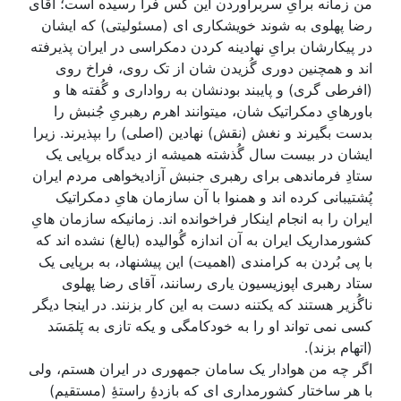
من زمانه برایِ سربرآوردن این کس فرا رسیده است؛ آقای
رضا پهلوی به شوند خویشکاری ای (مسئولیتی) که ایشان
در پیکارشان برایِ نهادینه کردن دمکراسی در ایران پذیرفته
اند و همچنین دوری گُزیدن شان از تک روی، فراخ روی
(افرطی گری) و پایبند بودنشان به رواداری و گُفته ها و
باورهایِ دمکراتیک شان، میتوانند اهرم رهبریِ جُنبش را
بدست بگیرند و نغش (نقش) نهادین (اصلی) را بپذیرند. زیرا
ایشان در بیست سال گُذشته همیشه از دیدگاه برپایی یک
ستادِ فرماندهی برای رهبری جنبش آزادیخواهی مردم ایران
پُشتیبانی کرده اند و همنوا با آن سازمان هایِ دمکراتیک
ایران را به انجام اینکار فراخوانده اند. زمانیکه سازمان هایِ
کشورمداریک ایران به آن اندازه گُوالیده (بالغ) نشده اند که
با پی بُردن به کرامندی (اهمیت) این پیشنهاد، به برپایی یک
ستاد رهبری اپوزیسیون یاری رسانند، آقای رضا پهلوی
ناگُزیر هستند که یکتنه دست به این کار بزنند. در اینجا دیگر
کسی نمی تواند او را به خودکامگی و یکه تازی به پَلمَسَد
(اتهام بزند).
اگر چه من هوادار یک سامان جمهوری در ایران هستم، ولی
با هر ساختار کشورمداری ای که بازدۀِ راستۀِ (مستقیم)