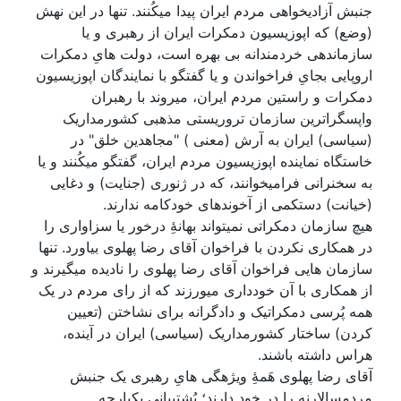
جنبش آزادیخواهی مردم ایران پیدا میکُنند. تنها در این نهش
(وضع) که اپوزیسیون دمکرات ایران از رهبری و یا
سازماندهی خردمندانه بی بهره است، دولت هایِ دمکرات
اروپایی بجایِ فراخواندن و یا گفتگو با نمایندگان اپوزیسیون
دمکرات و راستین مردم ایران، میروند با رهبران
واپسگراترین سازمان تروریستی مذهبی کشورمداریک
(سیاسی) ایران به آرش (معنی ) "مجاهدین خلق" در
خاستگاه نماینده اپوزیسیون مردم ایران، گفتگو میکُنند و یا
به سخنرانی فرامیخوانند، که در ژنوری (جنایت) و دغایی
(خیانت) دستکمی از آخوندهای خودکامه ندارند.
هیچ سازمان دمکراتی نمیتواند بهانۀِ درخور یا سزاواری را
در همکاری نکردن با فراخوان آقای رضا پهلوی بیاورد. تنها
سازمان هایی فراخوان آقای رضا پهلوی را نادیده میگیرند و
از همکاری با آن خودداری میورزند که از رای مردم در یک
همه پُرسی دمکراتیک و دادگرانه برای نشاختن (تعیین
کردن) ساختار کشورمداریک (سیاسی) ایران در آینده،
هراس داشته باشند.
آقای رضا پهلوی هَمۀِ ویژهگی هایِ رهبری یک جنبش
مردمسالارنه را در خود دارند؛ پُشتیبانی یکپارچه