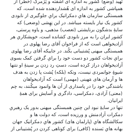
نَهید (وضع) کشور به اندازه ای آشفته و پَژمرگ (خطر) از
همپاشی کشور به اندازه ای هُشداردهنده شده است، که
همبستگی سازمان هایِ دمکراتیک برایِ جلوگیری از نابودی
کشور یک نیاز بایسته میباشد. در این نِهِشی (وضعی) که
سایۀِ بدشگون برنایشتی (تعصب) مذهبی، و یاوه پرستی،
کشور ایران را به مرز نابودی کشانده است، خویشکاریِ هر
آزادیخواهی است که از فراخوان آقای رضا پهلوی در
همبستگی میهنی پُشتیبانی بکُند. در جاییکه آقای رضا پهلوی
برایِ نجات کشور دو دست خود را برایِ گرفتن کمک بسوی
آزادیخواهان دراز کرده است، دستِ رد زدن بر سینۀِ او نتنها
شیوۀِ جوانمردی نیست، ونکه (بلکه) پُشت پا زدن به هدف
ها و آرمان های مَهینی (مهمی) است که آزادیخواهان
باشندگی خود را در پاسداری از آن ها وانمود میکُنند، به چم
(معنی) آزادی، دمکراسی، دادگری و آسایش برای همۀِ
ایرانیان.
تنها در سایۀِ نبود این چنین همبستگی میهنی بدور یک رهبریِ
دمکرات آزادمنش و ورزیده است، که دولت ها و
سکالشگاه هایِ (پارلمان های) کشور هایِ دمکراتیک جهان
بهانه هایِ بَسنده (کافی) برای کوتاهی کردن در پُشتیبانی از