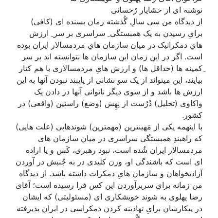
نوشته ای از خشایار رُخسانی
از دیدگاه من سی سالِ گُذشته زمان بسنده ای (کافی)
برایِ رسیدن به یک همبستگی ِ سراسری بر سر ِ ارزش
هایِ دمکراتیک در میان سازمان هایِ مردمسالار ایران بوده
است. اگر در این زمان این سازمان ها نتوانسته اند بر سر
ِکمینه ها (حداقل ها) و ارزش هایِ مردمسالاری با هم کنار
بیایند، این میتواند از یک سو نشانی از پایبند نبودن آنها به این
ارزش ها باشد و از سوی دیگر ناتوانی آنها در دادن یک
واکاوی (تحلیل) دُرُست از نِهِش (وضع) راستین (واقعی) در
کشور.
با اینهمه یکی از مَهینترین (مهمترین) شوندهایی (علت هایی)
که راهبندِ همبستگی سراسری در میان سازمان های
مردمسالار ایران شُده است، نبود رهبری، کَس و یا اراده
ای است که باشندگی او، وزن کلیدی در به جُنبش در آوردن
آزادیخواهان و سازمان هایِ دمکرات داشته باشد. از دیدگاه
من زمانه برایِ سربرآوردن این کس فرا رسیده است؛ آقای
رضا پهلوی به شوند خویشکاری ای (مسئولیتی) که ایشان
در پیکارشان برایِ نهادینه کردن دمکراسی در ایران پذیرفته