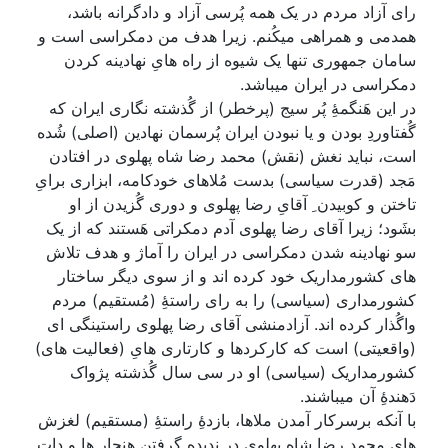
رای آزاد مردم در یک همه پُرسی آزاد و دادگرانه باشد،
همدمی و همراهی میکُنم. زیرا هدف من دمکراسی است و
سامان جمهوری تنها یک شیوه از راه هایِ نهادینه کردن
دمکراسی در ایران میباشد.
در این هَنگمۀِ پُر سیج (پرخطر) از گُذشته نگاری ایران که
گُفتاوردِ بودن و یا نبودن ایران پُرسمان نهادین (اصلی) شُده
است، نباید نغش (نقش) محمد رضا شاه پهلوی در افتادن
مَجد (قدرت سیاسی) بدست مُلاهای خودکامه، ابزاری برایِ
تاختن و کوبیدن ِ آقایِ رضا پهلوی و دوری گُزیدن از او
بشَود؛ زیرا آقای رضا پهلوی آدم دمکراتی هَستند که از یک
سو نهادینه شدن دمکراسی در ایران را آماژ و هدف تلاش
های کشورمداریک خود کرده اند و از سوی دیگر ساختار
کشورمداری (سیاسی) را به رای راستۀِ (مُستقیم) مردم
واگُذار کرده اند. آزادمنشی آقای رضا پهلوی راستینگی ای
(واقعیتی) است که کارکردها و کارتاری هایِ (فعالیت های)
کشورمداریک (سیاسی) او در سی سال گُذشته پژواک
دَهندۀِ آن میباشند.
با آنکه برسرکار آمدن ملاها، بازدۀِ راستۀِ (مستقیم) لغزش
هایِ محمد رضا شاه پهلوی در ندیده گرفتن هنجار ها و دات