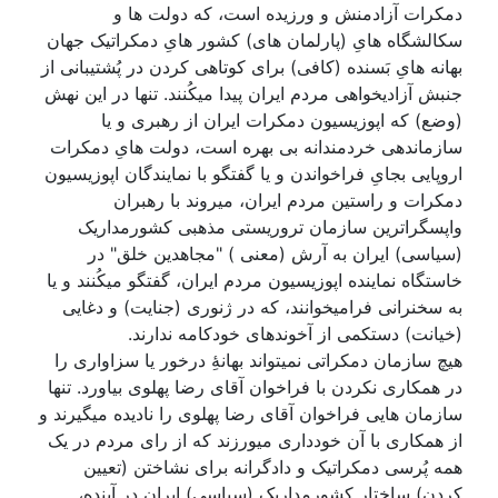
دمکرات آزادمنش و ورزیده است، که دولت ها و
سکالشگاه هایِ (پارلمان های) کشور هایِ دمکراتیک جهان
بهانه هایِ بَسنده (کافی) برای کوتاهی کردن در پُشتیبانی از
جنبش آزادیخواهی مردم ایران پیدا میکُنند. تنها در این نهش
(وضع) که اپوزیسیون دمکرات ایران از رهبری و یا
سازماندهی خردمندانه بی بهره است، دولت هایِ دمکرات
اروپایی بجایِ فراخواندن و یا گفتگو با نمایندگان اپوزیسیون
دمکرات و راستین مردم ایران، میروند با رهبران
واپسگراترین سازمان تروریستی مذهبی کشورمداریک
(سیاسی) ایران به آرش (معنی ) "مجاهدین خلق" در
خاستگاه نماینده اپوزیسیون مردم ایران، گفتگو میکُنند و یا
به سخنرانی فرامیخوانند، که در ژنوری (جنایت) و دغایی
(خیانت) دستکمی از آخوندهای خودکامه ندارند.
هیچ سازمان دمکراتی نمیتواند بهانۀِ درخور یا سزاواری را
در همکاری نکردن با فراخوان آقای رضا پهلوی بیاورد. تنها
سازمان هایی فراخوان آقای رضا پهلوی را نادیده میگیرند و
از همکاری با آن خودداری میورزند که از رای مردم در یک
همه پُرسی دمکراتیک و دادگرانه برای نشاختن (تعیین
کردن) ساختار کشورمداریک (سیاسی) ایران در آینده،