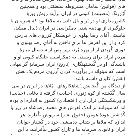
هایِ (قوانین) سامان مشروطه سلطنتی بود و همچنین
آزَرَرنگ (مصیبت) کنونی در ایران برآیندِ روش ویژۀِ
کشورمداری او در پَر و بال دادن به ملاها بود که همزمان با
جلوگیری از نهادینه شدن دمکراسی در ایران دُنبال میشُد،
نبایستی آقای رضا پهلوی را خویشکار کژروی های پدرش
کرد و از این لغزش ها برایِ تاختن به آقایِ رضا پهلوی و
دوری گُزیدن از او بهره بُرد، زیرا پس از سدسال مبازۀِ
مردم ایران برای رسیدن به دمکراسی، جایگاه کنونی او و
باشندگی او در گُذشتهنگاری (تاریخ) ایران سرمایۀِ گرانبهایی
است که میتواند در برآورده کردن آرزوی مردم یک نغش
(نقش) کلیدی داشته باشد.
از دیدگاه من گُنجایش "ِشاهکارهایِ" مُلاها در ایران در سی
سال گُذَشته از کوه ژنوری (جنایت) گرفته تا دغایی (خیانت)
و ورشکستگی ترازداری (اقتصادی) کشور به اندازه ای بوده
اند که میتوانند بر اندک لغزش هایِ محمد رضاشاه در زیر پا
گُذاشتن هودۀ هومن (حقوق بشر) سرپوش بگُذارند. هر
اندازه که ملاها بر شتابِ ددمنشی خود در کُشتار جوانان
ایران و نابودی سرمایه ها و تاراج کشور بیاَفزایند، با این