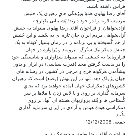
هراس داشته باشند.
آقای رضا پهلوی هَمۀِ ویژهگی هایِ رهبری یک جنبش
مردمسالارنه را در خود دارند؛ پُشتیبانی یکپارچه
آزادیخواهان از فراخوان آقای رضا پهلوی میتواند به جنبش
آزادیخواهی مردم ایران جان تازه ای به بخَشد و این جُنبش
از هم گُسیخته و بی برنامه را در زمان بسیار کوتاه به یک
جنبش دمکراتیک سِتُرگ، نیرومند و پُرآوازه در جهان
فرارویاند؛ به جُنبشی که میتواند سزاواری و شایستگی خود
را در بدست گرفتن مجد (قدرت سیاسی) در ایران و بدون
پیشآمدن هرگونه هرج و مرجی در کشور، در رسانه های
جهان پژواک دهد. تنها در این نِهِش (وضع) است که رهبران
کشورهایِ دمکراتیک جهان آماده خواهند بود که بجایِ
سرمایه گُذاری بر رویِ و یا لاس زدن با ملاها بر سر
گُستاخی ها و بُلند پروازیهایِ هَسته ای آنها، بر رویِ
دمکراسی هودۀِ هومن و آزادی در ایران سرمایه گُذاری
بکُنند.
‏جمعه‏، 2008‏/12‏/12
فراخوان آقای رضا پهلوی و خویشکاری ما