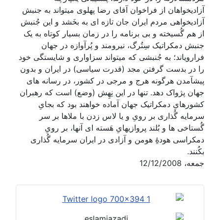
آزادیخواهان از فراخوان آقای رضا پهلوی میتواند به جنبش
آزادیخواهی مردم ایران جان تازه ای به بخَشد و این جُنبش
از هم گُسیخته و بی برنامه را در زمان بسیار کوتاه به یک
جنبش دمکراتیک سِتُرگ، نیرومند و پُرآوازه در جهان
فرارویاند؛ به جُنبشی که میتواند سزاواری و شایستگی خود
را در بدست گرفتن مجد (قدرت سیاسی) در ایران و بدون
پیشآمدن هرگونه هرج و مرجی در کشور، در رسانه های
جهان پژواک دهد. تنها در این نِهِش (وضع) است که رهبران
کشورهایِ دمکراتیک جهان آماده خواهند بود که بجایِ
سرمایه گُذاری بر رویِ و یا لاس زدن با ملاها بر سر
گُستاخی ها و بُلند پروازیهایِ هَسته ای آنها، بر رویِ
دمکراسی هودۀِ هومن و آزادی در ایران سرمایه گُذاری
بکُنند.
‏جمعه‏، 2008‏/12‏/12