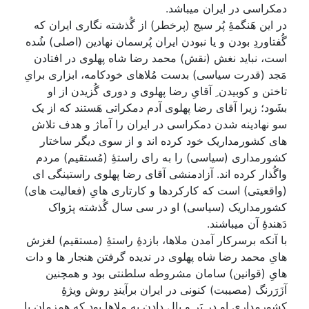
دمکراسی در ایران میباشد.
در این هَنگمۀِ پُر سیج (پرخطر) از گُذشته نگاری ایران که
گُفتاوردِ بودن و یا نبودن ایران پُرسمان نهادین (اصلی) شُده
است، نباید نغش (نقش) محمد رضا شاه پهلوی در افتادن
مَجد (قدرت سیاسی) بدست مُلاهای خودکامه، ابزاری برایِ
تاختن و کوبیدن ِ آقایِ رضا پهلوی و دوری گُزیدن از او
بشَود؛ زیرا آقای رضا پهلوی آدم دمکراتی هَستند که از یک
سو نهادینه شدن دمکراسی در ایران را آماژ و هدف تلاش
های کشورمداریک خود کرده اند و از سوی دیگر ساختار
کشورمداری (سیاسی) را به رای راستۀِ (مُستقیم) مردم
واگُذار کرده اند. آزادمنشی آقای رضا پهلوی راستینگی ای
(واقعیتی) است که کارکردها و کارتاری هایِ (فعالیت های)
کشورمداریک (سیاسی) او در سی سال گُذشته پژواک
دَهندۀِ آن میباشند.
با آنکه برسرکار آمدن ملاها، بازدۀِ راستۀِ (مستقیم) لغزش
هایِ محمد رضا شاه پهلوی در ندیده گرفتن هنجار ها و دات
هایِ (قوانین) سامان مشروطه سلطنتی بود و همچنین
آزَرَرنگ (مصیبت) کنونی در ایران برآیندِ روش ویژۀِ
کشورمداری او در پَر و بال دادن به ملاها بود که همزمان با