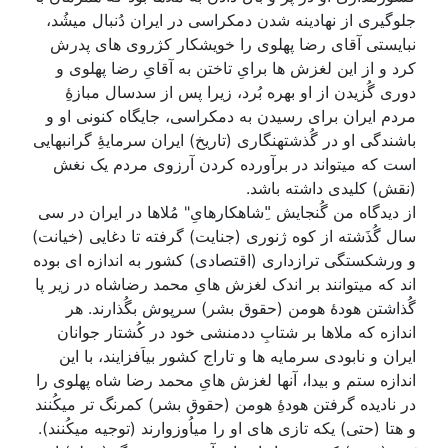
جلوگیری از نهادینه شدن دمکراسی در ایران دُنبال میشُد،
نبایستی آقای رضا پهلوی را خویشکار کژروی های پدرش
کرد و از این لغزش ها برایِ تاختن به آقایِ رضا پهلوی و
دوری گُزیدن از او بهره بُرد، زیرا پس از سدسال مبازۀِ
مردم ایران برای رسیدن به دمکراسی، جایگاه کنونی او و
باشندگی او در گُذشتهنگاری (تاریخ) ایران سرمایۀِ گرانبهایی
است که میتواند در برآورده کردن آرزوی مردم یک نغش
(نقش) کلیدی داشته باشد.
از دیدگاه من گُنجایش "ِشاهکارهایِ" مُلاها در ایران در سی
سال گُذَشته از کوه ژنوری (جنایت) گرفته تا دغایی (خیانت)
و ورشکستگی ترازداری (اقتصادی) کشور به اندازه ای بوده
اند که میتوانند بر اندک لغزش هایِ محمد رضاشاه در زیر پا
گُذاشتن هودۀ هومن (حقوق بشر) سرپوش بگُذارند. هر
اندازه که ملاها بر شتابِ ددمنشی خود در کُشتار جوانان
ایران و نابودی سرمایه ها و تاراج کشور بیاَفزایند، با این
اندازه ستم و بیدا، آنها لغزش هایِ محمد رضا شاه پهلوی را
در نادیده گرفتن هودۀِ هومن (حقوق بشر) کمرنگ تر میکُنند
و هتا (حتی) یکه تازی های او را میاُوزوارند (توجیه میکُنند).