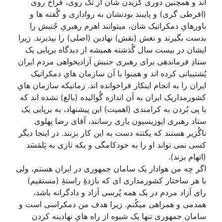
اند و همچنین دوری گُزیدن شان از تک روی، فراخ روی
(افرطی گری) و پایبند بودنشان به رواداری و گُفته ها و
باورهایِ دمکراتیک شان، میتوانند اهرم رهبریِ جُنبش را
بدست بگیرند و نغش (نقش) نهادین (اصلی) را بپذیرند. زیرا
ایشان در بیست سال گُذشته همیشه از دیدگاه برپایی یک
ستادِ فرماندهی برای رهبری جنبش آزادیخواهی مردم ایران
پُشتیبانی کرده اند و همنوا با آن سازمان هایِ دمکراتیک
ایران را به انجام اینکار فراخوانده اند. زمانیکه سازمان هایِ
کشورمداریک ایران به آن اندازه گُوالیده (بالغ) نشده اند که
با پی بُردن به کرامندی (اهمیت) این پیشنهاد، به برپایی یک
ستاد رهبری اپوزیسیون یاری رسانند، آقای رضا پهلوی
ناگُزیر هستند که یکتنه دست به این کار بزنند. در اینجا دیگر
کسی نمی تواند او را به خودکامگی و یکه تازی به پَلمَسَد
(اتهام بزند).
اگر چه من هوادار یک سامان جمهوری در ایران هستم، ولی
با هر ساختار کشورمداری ای که بازدۀِ راستۀِ (مستقیم)
رای آزاد مردم در یک همه پُرسی آزاد و دادگرانه باشد،
همدمی و همراهی میکُنم. زیرا هدف من دمکراسی است و
سامان جمهوری تنها یک شیوه از راه هایِ نهادینه کردن