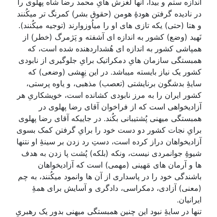
اندازه ستم و بیدا، آنها لغزش هایِ محمد رضا شاه پهلوی را
در نادیده گرفتن هودۀِ هومن (حقوق بشر) کمرنگ تر میکُنند
و هتا (حتی) یکه تازی های او را میاُوزوارند (توجیه میکُنند).
نَهید (وضع) کشور به اندازه ای آشفته و پَژمرگ (خطر) از
همپاشی کشور به اندازه ای هُشداردهنده شده است، که
همبستگی سازمان هایِ دمکراتیک برایِ جلوگیری از نابودی
کشور یک نیاز بایسته میباشد. در این نِهِشی (وضعی) که
سایۀِ بدشگون برنایشتی (تعصب) مذهبی، و یاوه پرستی،
کشور ایران را به مرز نابودی کشانده است، خویشکاریِ هر
آزادیخواهی است که از فراخوان آقای رضا پهلوی در
همبستگی میهنی پُشتیبانی بکُند. در جاییکه آقای رضا پهلوی
برایِ نجات کشور دو دست خود را برایِ گرفتن کمک بسوی
آزادیخواهان دراز کرده است، دستِ رد زدن بر سینۀِ او نتنها
شیوۀِ جوانمردی نیست، ونکه (بلکه) پُشت پا زدن به هدف
ها و آرمان های مَهینی (مهمی) است که آزادیخواهان
باشندگی خود را در پاسداری از آن ها وانمود میکُنند، به چم
(معنی) آزادی، دمکراسی، دادگری و آسایش برای همۀِ
ایرانیان.
تنها در سایۀِ نبود این چنین همبستگی میهنی بدور یک رهبریِ