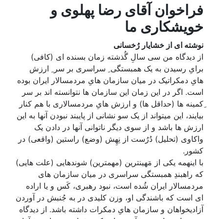
فراخوان آقای رضا پهلوی و
خویشکاری ما
نوشته ای از خشایار رُخسانی
از دیدگاه من سی سالِ گُذشته زمان بسنده ای (کافی)
برایِ رسیدن به یک همبستگی ِ سراسری بر سر ِ ارزش
هایِ دمکراتیک در میان سازمان هایِ مردمسالار ایران بوده
است. اگر در این زمان این سازمان ها نتوانسته اند بر سر
ِکمینه ها (حداقل ها) و ارزش هایِ مردمسالاری با هم کنار
بیایند، این میتواند از یک سو نشانی از پایبند نبودن آنها به این
ارزش ها باشد و از سوی دیگر ناتوانی آنها در دادن یک
واکاوی (تحلیل) دُرُست از نِهِش (وضع) راستین (واقعی) در
کشور.
با اینهمه یکی از مَهینترین (مهمترین) شوندهایی (علت هایی)
که راهبندِ همبستگی سراسری در میان سازمان های
مردمسالار ایران شُده است، نبود رهبری، کَس و یا اراده
ای است که باشندگی او، وزن کلیدی در به جُنبش در آوردن
آزادیخواهان و سازمان هایِ دمکرات داشته باشد. از دیدگاه