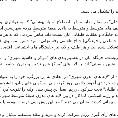
 را تشکیل می دهند.
شان" در مقام مقایسه با به اصطلاح "سیاه پوشانی" که به هواداری نی
 طیف های متوسط و متوسط به بالای طبقۀ متوسط مردم شهرنشین ایر
جایگاه و تعلقات طبقاتی آنان نسبت داد. ظاهراً مردمی که به هر س
لیسم اجتماعی و فرهنگی) جناح هاشمی رفسنجانی- سید حسین موسوی، قا
کیل شده اند، و هر طیف و لایه نیز خاستگاه های اجتماعی، اقتصادی
 روست، جایگاه آنان در تقسیم بندی های "مرکز و حاشیۀ شهری" و "
شین و سنتی" اند، به لایه های "مرکز شهر نشین و مدرن" جامعه تعلق 
از "لایه های مدرن شهری" در ابعادی به این بزرگی، خود را به عنوان 
دو خردادی آخوند خاتمی بروز کرد، ولی سرکوبی های زنان، دانشجویا
لبان" تحت سرکوبی رژیم، بعداً این پیش بینی اولیه را تقویت کرد 
 و رژیم اسلامی کماکان در بین لایه های مدرن طبقۀ متوسط شهر نشی
 پیمائی کردند، نشان می دهند که یا این پیش بینی درست نبوده، یا حا
زی های رأی گیری رژیم شرکت کرده و مرید و مقلد مستقیم ملایان