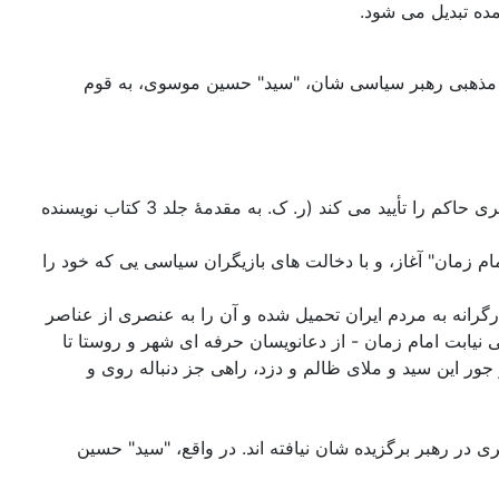
ده تبدیل می شود.
 مذهبی رهبر سیاسی شان، "سید" حسین موسوی، به قوم
گزینش رنگ سبز، در اصل، گزینشی فرهنگی و سیاسی است. هم به سهم خود، تئوری تعلق فرهنگی ایرانیان به باورهای فرقۀ شیعه گری حاکم را تأیید می کند (ر. ک. به مقدمۀ جلد 3 کتاب نویسنده
م زمان" آغاز، و با دخالت های بازیگران سیاسی یی که خود را
رگرانه به مردم ایران تحمیل شده و آن را به عنصری از عناصر
 نیابت امام زمان - از دعانویسان حرفه ای شهر و روستا تا
ور این سید و ملای ظالم و دزد، راهی جز دنباله روی و
در رهبر برگزیده شان نیافته اند. در واقع، "سید" حسین