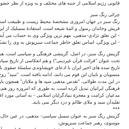
قانونی رژیم اسلامی از جنبه های مختلف و به ویژه از نظر 
چرائی رنگ سبز
رنگ سبز در جهان امروزی مشخصۀ محیط زیست و طبیعت است، ا
قریش وخاندان رسول و ائمۀ شیعه است. استفادۀ سمبلیک از این
- این تعلق نژادی-مذهبی، مهم ترین ویژگی وی به حساب می آید 
- این ویژگی، اساس تعلق خاطر جماعت سبزپوش به وی را تشک
تحت عنوان "قرائت قرآن غیردینی") و هم انعکاسی از تاریخ سیا
تاریخ سده های اخیر ایران با ادعای خویشاوندی سلسلۀ صفوی با 
منسوبان و نایبان این قوم می دانند، ادامه یافته است. "سید" رو
در این مدت طولانی، "تقدس مذهبی سید ها و ملایان" همچون باور
فرهنگی ایرانیان تبدیل کرده است. به طوری که امروزه روز هم، 
مدعیان کرامت و معجزۀ بنیادگرایان اسلامی - به آسانی مورد ا
تقلیدآن سید و ملای ظالم و دزد دیگر نمی یابند.
***
گزینش رنگ سبز به عنوان سمبل سیاسی- مذهبی، در عین حال، بیا
موسوی، رهبر جماعت سبزپوش،