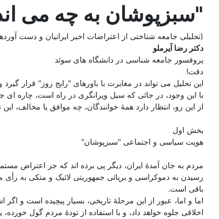
"سبزپوشان به چه می اند
(تحلیلی جامعه شناختی از اعتراضات اخیر ایرانیان و دست آورده
دکتر رضا آیرملو
پروفسور جامعه شناسی در دانشگاه های سوئد
دقت!
این تحلیل می تواند در مغایرت با باورهای "رایج روز" قرار گیر
با این وجود، در جائی که سیل ویرانگری در راه است، چاره ای 
از این رو، انتظار دارد همۀ خوانندگان، چه موافق یا مخالف، این
بخش اول
هویت سیاسی و اجتماعی "سبزپوشان"
مردم به جان آمدۀ ایران، دیگر پی برده اند که جز اعتراض مستمر
رسیدن به دموکراسی و برپائی جمهوریتی لائیک و متکی به رأی م
باقی است.
اما و اما، عبور از این مرحلۀ تاریخی، بسیار پیچیده است و اگر
اخلاقی جلوه خواهد داد، و با استفاده از تودۀ مردم گول خورد