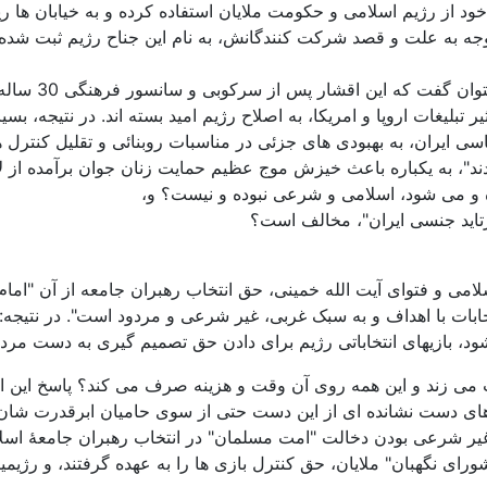
از رژیم اسلامی و حکومت ملایان استفاده کرده و به خیابان ها ریخته 
توجه به علت و قصد شرکت کنندگانش، به نام این جناح رژیم ثبت شده 
دلایل مختلفی ب
 تبلیغات اروپا و امریکا، به اصلاح رژیم امید بسته اند. در نتیجه، بس
ی ایران، به بهبودی های جزئی در مناسبات روبنائی و تقلیل کنترل 
ند"، به یکباره باعث خیزش موج عظیم حمایت زنان جوان برآمده از
ه و می شود، اسلامی و شرعی نبوده و نیست؟ و،
ارتاید جنسی ایران"، مخالف است؟
لامی و فتوای آیت الله خمینی، حق انتخاب رهبران جامعه از آن "امام
تخابات با اهداف و به سبک غربی، غیر شرعی و مردود است". در نتیجه:
ات می زند و این همه روی آن وقت و هزینه صرف می کند؟ پاسخ این اس
م های دست نشانده ای از این دست حتی از سوی حامیان ابرقدرت شان،
یر شرعی بودن دخالت "امت مسلمان" در انتخاب رهبران جامعۀ اسلامی 
ای نگهبان" ملایان، حق کنترل بازی ها را به عهده گرفتند، و رژیمیا