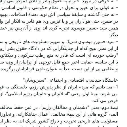
- نه حرفی در مورد احترام به حقوق بشر و دادن دموکراسی و آزادی
- نه قولی برای تغییر و تحول در نظام حکومتی و قانون اساسی ر
- نه حتی گذشته و سابقۀ سیاسی اش نوید دهندۀ اصلاحات، بهبود
در ضمن، حتی هواداران پر و پا قرص وی هم قادر به انکار این و
همین سید حسین موسوی تجربه کرده اند. وی از آن پس نیز عضو 
دیگر:
- سید حسین موسوی شریک و سهیم مسئولیت های تاریخی و سنگین و سهمگین 
از این نظر، هیچ کدام از جنایتکارانی که در دادگاه حقوق بشر ا
"رطب خورده ای است که قادر به منع رطب سرکوبی و دیکتاتور
با این سابقه، حمایت اخیر جمع قابل توجهی از ایرانیان از وی
و نظامی یی از این دست بعداً به عنوان ناجی قربانیانش برگزید
خاستگاه سیاسی، اقتصادی و اجتماعی "سبزپوشان"
1- می دانیم که مردم ایران از نظر پذیرش رژیم، دلبستگی به قو
می شوند. نیمۀ اول، یعنی "اسلامیان و حامیان رژیم اسلامی"، ا
فرض می کند.
نیمۀ دوم، یعنی "دشمنان و مخالفان رژیم"، در عین حفظ مخال
الف- گروه هائی از این نیمۀ مخالف، اعمال جنایتکارانه، و تجا
مسئولیت های تاریخی تخریب و تاراج کشور شریک اند. به نظر ای