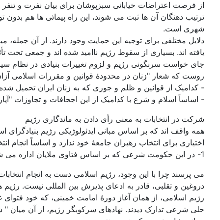
از فرصت اعتراضات خیابانی سبزپوشان برای بیان نفرت و تنفر خود 
ترتیب دهنگان آن ها ثبت می شوند، این راه پیمائی ها هم بدون 
شهری است.
یافته اند. بسیاری از سقوط رژیم ناامید شده اند و جمعی تحت تأثیر
جای خواست سرنگونی رژیم و لزوم تغییرات بنیادی در نظام سیاس
روست که شعار "زنان در محدودۀ قوانین و مقررات اسلامی آزاد
- کدامیک از قوانین و ظلم و جوری که به زنان ایران تحمیل شد
- اساساً اسلام و شرع با کدامیک از این اجحافات و تجاوزات "آپ
شرکت در انتخابات به معنی رأی دادن به ماندگاری رژیم
همه واقف اند که بر اساس مبانی ایدئولوژیکی رژیم بنیادگرای اس
اختیاری برای انتخاب رهبران جامعۀ خود ندارد و اساساً انجام ان
1- در این حکومت شرعی که بر اساس فتاوی ملایان اداره می شود، بازیهای انتخاباتی رژیم برای دادن حق تصمیم گیری به دست مردم انجام نمی گیرد.
می پرسند چرا با این وجود، رژیم اسلامی دست به انجام انتخاب
دروغین و تقلبی، قادر به ادعای پذیرش بین المللی نیست. رژی
رژیم اسلامی، از همان آغاز دورۀ امامت خمینی، که خود فتوای غ
حلی شرعی تدارک دیدند. نهادهای سرکوبگر رژیم، از آن میان " شور