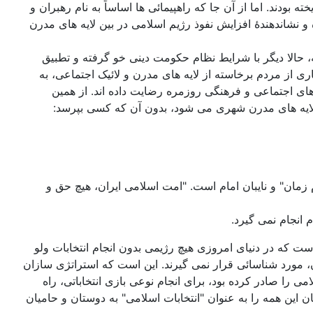
بودند. اما از آن جا که راهپیمائی ها اساساً به نام رهبران و
و نشاندهندۀ افزایش نفوذ رژیم اسلامی در بین لایه های مدرن
رای توجیه این حمایت وجود دارند. از آن جمله، میتوان گفت که این اقشار پس از سرکوبی و سانسور فرهنگی 30 ساله، حالا دیگر با شرایط نظام حکومت دینی خو گرفته و تطبیق
یاری از مردم برخاسته از لایه های مدرن و لائیک اجتماعی، به
های اجتماعی و فرهنگی روزمره رضایت داده اند. از همین
 لایه های مدرن شهری می شود، بدون آن که کسی بپرسد:
 زمان" و نایبان امام است. "امت اسلامی ایران، هیچ حق و
ت که در دنیای امروزی هیچ رژیمی بدون انجام انتخابات ولو
 مورد شناسائی قرار نمی گیرند. این است که استراتژی سازان
را صادر کرده بود، برای انجام نوعی بازی انتخاباتی، راه
ن این همه را به عنوان "انتخابات اسلامی" به دوستان و حامیان