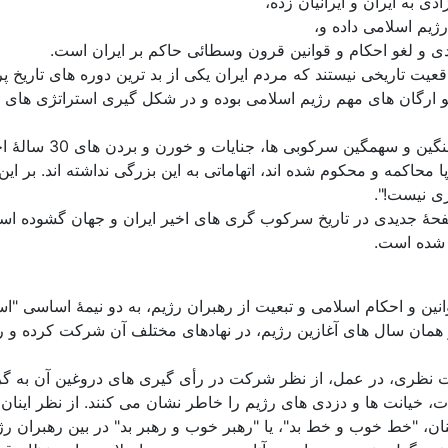
 به ایران و ایرانیان زده،
ژیم اسلامی داده و،
ی و لغو احکام و قوانین قرون وسطائی حاکم بر ایران است.
اقعیت تاریخی نیستند که مردم ایران یکی از بد ترین دوره های تاریخ
ارگان های مهم رژیم اسلامی بوده و در شکل گیری استراتژی های سرک
سرکوبی ها، جنایات و خورن و بردن های 30 سالۀ اخیر رژیم است.
روپا محاکمه و محکوم شده اند، اتهاماتی به این بزرگی نداشته اند. 
ی نیست!".
، صفحۀ جدیدی در تاریخ سرکوب گری های اخیر ایران و جهان گشوده ا
ه شده است.
انین و احکام اسلامی و تبعیت از رهبران رژیم، به دو نیمۀ اساسی "ا
ز همان سال های آغازین رژیم، در نهادهای مختلف آن شرکت کرده و رأ
فت نظری، در عمل، از نظر شرکت در رأی گیری های دروغین آن به گ
وزات، خیانت ها و دزدی های رژیم را خاطر نشان می کنند. از نظر ای
نان، "خط خوب و خط بد"، یا "رهبر خوب و رهبر بد" در بین رهبران 