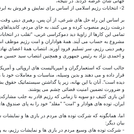
جهانی شان عرضه کردند. در نتیجه،
2- انتخابات رژیم اسلامی از اساس برای نمایش و فروش به ابرقدرت های خارجی تدارک دیده شده و هیچ نقشی در گزینش رهبران جامعۀ ایران اسلامی ندارد.
بر اساس این راه حل های شرعی، از آن پس، رهبری دینی وقت، یع
درشت رژیم منصوب کرده و می کنند، به جای مردم، کاندیداهای 
تمامی این کارها از زاویۀ دید دموکراسی غربی، "تقلب در انتخابات
مشروع به حساب می آیند. همۀ هواداران و امت رژیم موظف اند ت
رهبر دینی رژیم، سر تسلیم فرود آورند. انتصاب همۀ اعضای نه
و احمدی نژاد به رئیس جمهوری و همچنین انتصاب سید حسین م
جالب است که استعمارگران و امپریالیست های اروپائی و آمریکائی
قرار داده و می دهند و بدین وسیله، مناسبات و معاملات خود با 
دیده است". آنان با این بهانه، زیر پا گذاشتن سیستماتیک حقوق ب
و ضرورت تضمین امنیت قضائی چشم می پوشند.
این بازی کثیف دو سویه تا زمانی که رژیم قادر به جلب مشارکت
ایران، توده های هوادار و "امت" "مقلد" خود را به پای صندوق ه
اما، همانگونه که شرکت توده های مردم در بازی ها و نمایشات س
بیان دیگر:
- شرکت توده های وسیع مردم در بازی ها و نمایشات رژیم، به 