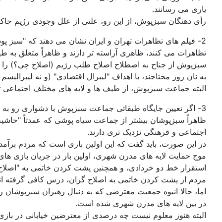
یاری می رسانند.
رأی دهنگان سبزپوش، از این رو، علتی از علل وجودی رژیم حاکم
2- فیلم های تظاهرات تهران و ایران نشان می دهند که "سبز پو
تظاهرات می کنند، ظاهری آراسته تر دارند و ظاهراً متعلق به
سبزپوش از جناح به اصطلاح اصلاح طلب رژیم (اصلاح چی؟) را به 
به نان روز محتاجند، با اهداف "لیبرال اقتصادی" (و نه لیبرا
البته جماعت سبزپوش، از طیف ها و لایه های مختلف اجتماعی تش
3- اگر تعیین جایگاه طبقاتی جماعت سبزپوش با دشواری رو به
ظاهراً سبزپوشان بیشتر از جماعت سیاه پوشی که عمدتاً "حاشیه ن
اجتماعی و فرهنگی نزدیک تری دارند.
در این صورت، باید گفت که این اولین باری است که مردم برآمده 
موج حمایت لایه های مدرن شهری، اولین بار در جریان بازی های 
استقرار خط دو خردادی، و همچنین پشت کردن خاتمی به "اصلاح ط
مردم از پشت کردن خاتمی به اصلاح گران، درس کافی گرفته اند
اما، حالا انبوه جمعیت معترضی که به دنبال رهبران سبزپوشان راه
در بین لایه های مدرن شهری شده است.
البته هنوز معلوم نیست چه درصدی از معترضین خیابانی در با