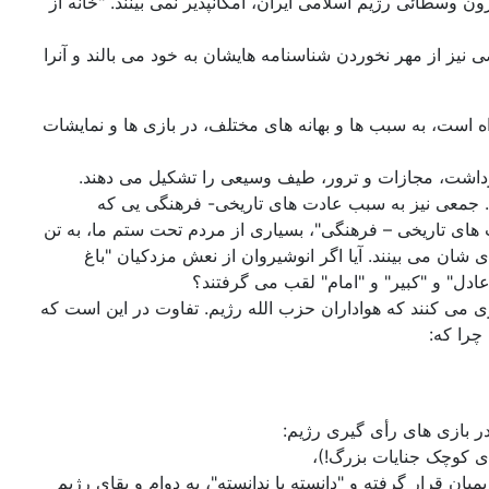
ن وسطائی رژیم اسلامی ایران، امکانپذیر نمی بینند. "خانه از
نیز از مهر نخوردن شناسنامه هایشان به خود می بالند و آنرا
ه است، به سبب ها و بهانه های مختلف، در بازی ها و نمایشات
بازداشت، مجازات و ترور، طیف وسیعی را تشکیل می دهند.
د. جمعی نیز به سبب عادت های تاریخی- فرهنگی یی که
ت های تاریخی – فرهنگی"، بسیاری از مردم تحت ستم ما، به تن
شان می بینند. آیا اگر انوشیروان از نعش مزدکیان "باغ
ادل" و "کبیر" و "امام" لقب می گرفتند؟
ی می کنند که هواداران حزب الله رژیم. تفاوت در این است که
چرا که:
در بازی های رأی گیری رژیم:
کای کوچک جنایات بزرگ!)،
ان قرار گرفته و "دانسته یا ندانسته"، به دوام و بقای رژیم