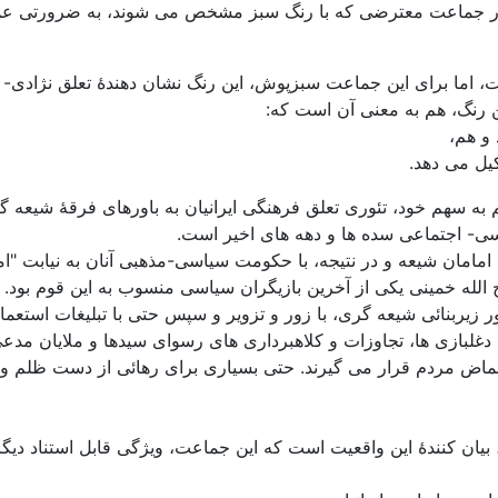
حضور جماعت معترضی که با رنگ سبز مشخص می شوند، به ضرورتی عم
ما برای این جماعت سبزپوش، این رنگ نشان دهندۀ تعلق نژادی-
 رنگ، هم به معنی آن است که:
و هم،
یل می دهد.
سی- اجتماعی سده ها و دهه های اخیر است.
امامان شیعه و در نتیجه، با حکومت سیاسی-مذهبی آنان به نیابت "اما
ح الله خمینی یکی از آخرین بازیگران سیاسی منسوب به این قوم بود.
 زیربنائی شیعه گری، با زور و تزویر و سپس حتی با تبلیغات استعما
دغلبازی ها، تجاوزات و کلاهبرداری های رسوای سیدها و ملایان مدعی
غماض مردم قرار می گیرند. حتی بسیاری برای رهائی از دست ظلم و ج
ن کنندۀ این واقعیت است که این جماعت، ویژگی قابل استناد دیگری 