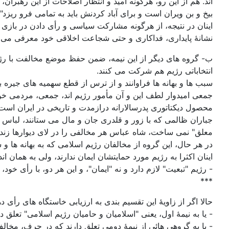
اند. هم از این رو، هرگونه امید و انتظار اصلاحات از این رهبرا
بیخ و بن ویران است و برای آباد کردنش باید به تمامی فرو ریزد".
اینان در نتیجه، از هرگونه مشارکت سیاسی و رأی دادن در بازی 
نشانۀ پایداری، فداکاری و حتی شجاعت اخلاقی خود معرفی می ک
ب- گروه های دیگر از این نیمه، ضمن حفظ موضع مخالفت با رژیم،
انتخاباتی رژیم هم شرکت می کنند.
سبب ها و بهانه ها فراوانند و از ترس از قطع سهمیه های جیره 
جمعی امیدوار لطف این و آن مأمور رژیم اند، جمعی، مردمی خو
محصول دیکتاتوری پدرسالارانه درازمدت و تاریخی در ایران است،
جباران ظالمی که با زور و قلدری جان و مال می ستانند، لباس ت
معلق" نمی ساخت، شاه عباس هر مخالفی را در لای دیوارها زنده 
در هر حال، این گروه از مخالفان رژیم اسلامی که به بهانه ها 
اینان اکثرا به رژیم مورد حمایتشان ایمان ندارند، ولی به همان ا
- رژیم "تبعیت" لازم دارد و نه "ایمان"، و این هر دو، با رأی خود،
***
حالا اگر از زاویۀ این تقسیم بندی به ارزیابی خاستگاه های رأ
- یا به نیمۀ اول، یعنی "اسلامیان و حامیان رژیم اسلامی" تعلق 
- یا به گروهی هائی از نیمۀ دومی تعلق دارند که در حرف، مخالف 