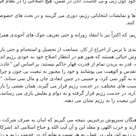
ن، خود گول زنی و بی جاست. آنان در ضمن، هیچ اصلاحی را در نظام قرو
ها و نمایشات انتخاباتی رژیم، دوری می گزینند و در بحث های خصوصی 
نند.
 که اکثراً نیز با انتقاد روزانه و حتی تعریف جوک های آخوندی همرا
بندی تا ترس از اخراج از کار، ممانعت از تحصیل و استخدام و حتی 
ش خیالی هستند که هنوز هم در انتظار اصلاح خود به خودی رژیم ان
 قدر به بریدن تمام از قدرت قهار حاکم نیستند. بر اساس این "عاد
قدس و الوهیت می پوشانند و خود را مجبور به تبعیت بی چون و چرای 
به گور نمی کرد، و خمینی در چنین ابعادی جان و مال نمی ستاند، "ع
و سبب های مختلف، در خدمت رژیم قرار می گیرند، همان نقشی را باز
ندازه، در خدمت رژیم قرار گرفته و به دوام و بقایش یاری می رسانند، 
 این تبعیت را به رژیم نشان می دهند.
ی دهنگان سبزپوش برخیزیم، نتیجه می گیریم که اینان به صرف شرکت 
دارند و حزب اللهی و مقلد این و آن آیت الله و جناح اسلامی اند (شر
رژیم اند، ولی در عمل، به هر سبب و بهانه ای در خدمت رژیم و رژیمی