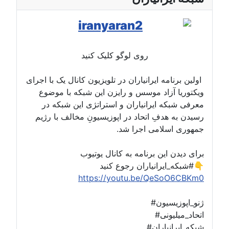
روی لوگو کلیک کنید
اولین برنامه ایرانیاران در تلویزیون کانال یک با اجرای
ویکتوریا آزاد موسس و رایزن این شبکه با موضوع
معرفی شبکه ایرانیاران و استراتژی این شبکه در
رسیدن به هدفِ اتحاد در اپوزیسیونِ مخالف با رژیم
جمهوری اسلامی اجرا شد.
برای دیدن این برنامه به کانال یوتیوب
#شبکه_ایرانیاران رجوع کنید👇
https://youtu.be/QeSoO6CBKm0
#ژنو_اپوزیسیون
#اتحاد_میلیونی
#شبکه_ایرانیاران