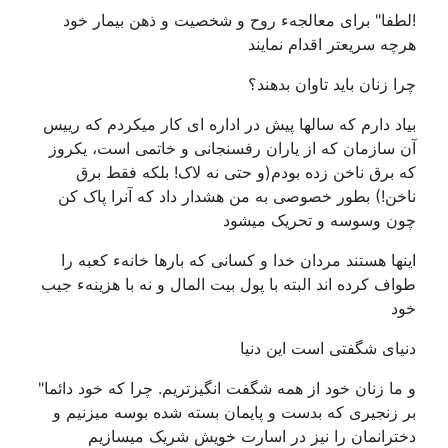
!لطفا" برای معالجهء روح و شخصیت و ذهن بیمار خود
هرچه سریعتر اقدام نمایند
چرا زنان باید تاوان بدهند؟
بیاد دارم که سالها پیش در اداره ای کار میکردم که رییس
آن سازمان که از یاران رفسنجانی و خاتمی است، یکروز
که برق ناخن زده بودم(و حتی نه لاک! بلکه فقط برق
ناخن!) بطور خصوصی به من هشدار داد که آنرا پاک کن
چون وسوسه و تحریک میشود
اینها هستند مردان خدا و کسانی که بارها خانهء کعبه را
طواف کرده اند البته با پول بیت المال و نه با هزینهء جیب
خود
دنیای شگفتی است این دنیا
و ما زنان خود از همه شگفت انگیزتریم. چرا که خود دائما"
بر زنجیری که بدست و پایمان بسته شده بوسه میزنیم و
دخترانمان را نیز در اسارت خویش شریک میسازیم