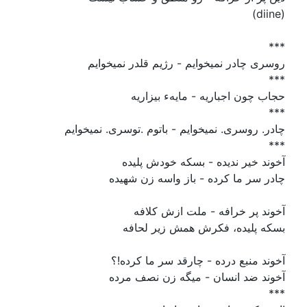
(diine)
***
روسری چادر نمیخوایم - رژیم قلدر نمیخوایم
***
حجاب چون اجباریه - مایهء بیزاریه
***
چادر. روسری. نمیخوایم - باتوم .توسری. نمیخوایم
***
آخوند خیر ندیده - بسکه خودش پلیده
چادر سر ما کرده - باز واسه زن شهیده
آخوند پر خرافه - ملت ازش کلافه
بسکه پلیده، فکرش همش زیر لحافه
آخوند منبع درده - چارقد سر ما کرده!؟
آخوند ضد انسان - میگه زن نصف مرده
***