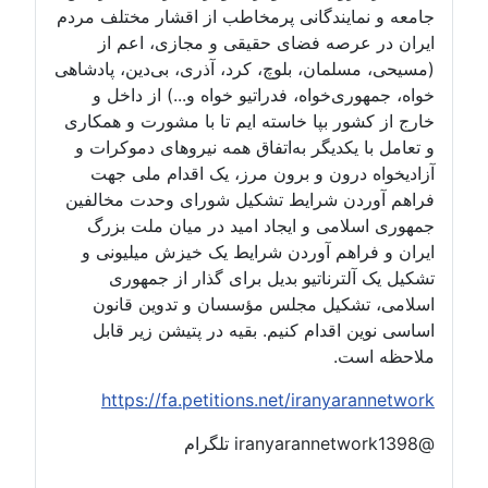
جامعه و نمایندگانی پرمخاطب از اقشار مختلف مردم
ایران در عرصه فضای حقیقی و مجازی، اعم از
(مسیحی، مسلمان، بلوچ، کرد، آذری، بی‌دین، پادشاهی
خواه، جمهوری‌خواه، فدراتیو خواه و...) از داخل و
خارج از کشور بپا خاسته ایم تا با مشورت و همکاری
و تعامل با یکدیگر به‌اتفاق همه نیروهای دموکرات و
آزادیخواه درون و برون مرز، یک اقدام ملی جهت
فراهم آوردن شرایط تشکیل شورای وحدت مخالفین
جمهوری اسلامی و ایجاد امید در میان ملت بزرگ
ایران و فراهم آوردن شرایط یک خیزش میلیونی و
تشکیل یک آلترناتیو بدیل برای گذار از جمهوری
اسلامی، تشکیل مجلس مؤسسان و تدوین قانون
اساسی نوین اقدام کنیم. بقیه در پتیشن زیر قابل
ملاحظه است.
https://fa.petitions.net/iranyarannetwork
@iranyarannetwork1398 تلگرام