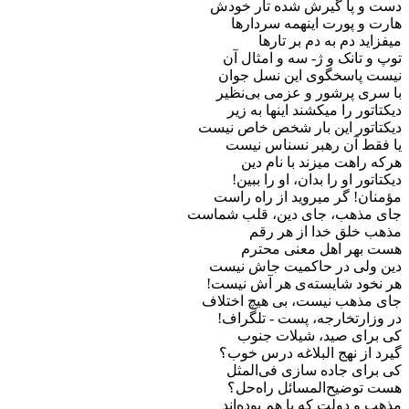
دست و پا گیرش شده تار خودش
هارت و پورت اینهمه سردارها
میفزاید دم به دم بر تارها
توپ و تانک و ژ- سه و امثال آن
نیست پاسخگوی این نسل جوان
با سری پرشور و عزمی بی‌نظیر
دیکتاتور را میکشند اینها به زیر
دیکتاتور این بار شخص خاص نیست
یا فقط آن رهبر نسناس نیست
هرکه راهت میزند با نام دین
دیکتاتور او را بدان، او را ببین!
مؤمنان! گر میروید از راه راست
جای مذهب، جای دین، قلب شماست
مذهب خلق خدا از هر رقم
هست بهر اهل معنی محترم
دین ولی در حاکمیت جاش نیست
هر نخود شایسته‌ی هر آش نیست!
جای مذهب نیست، بی هیچ اختلاف
در وزارتخارجه، پست - تلگراف!
کی برای صید، شیلات جنوب
گیرد از نهج البلاغه درس خوب؟
کی برای جاده سازی فی‌المثل
هست توضیح‌المسائل راه‌حل؟
مذهب و دولت که با هم بوده‌اند