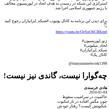
استراتژی این شبکه در رسیدن به هدفِ اتحاد در اپوزیسیونِ مخالف
با رژیم جمهوری اسلامی اجرا شد.
برای دیدن این برنامه به کانال یوتیوب #شبکه_ایرانیاران رجوع کنید
👇
https://youtu.be/QeSoO6CBKm0
#ژنو_اپوزیسیون
#اتحاد_میلیونی
#شبکه_ایرانیاران
#کانال_یک
@iranyarannetwork1398
چه‌گوارا نیست، گاندی نیز نیست!
هادی خرسندی
2010-01-04
حاکمیت در سراشیب سقوط
چون مگس افتاده در تارعنکبوت
عنکبوتش کیست؟ رفتار خودش