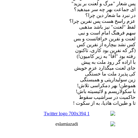
پس شعار "مرگ و لعنت بر یزید"
ای جماعت بهر چه سر میدهید؟
در نبرد ما شعار دین چرا؟
عزم راسخ هست پس نفرین چرا؟
لفظ "لعنت" نیز باشد مذهبی
سهم فرهنگ امام است و نبی
لعنت و نفرین خرافاتست و بس
کس نشد بیچاره از نفرین کس
(گر که نفرین بود کاری، تاکنون
رفته بود "آقا" به زیر کامیون!)
با اراده گر رود ملت به پیش
جای لعنت میگذارد عزم خویش
کی پذیرد ملت ما خستگی
زین سولیداریتی و همبستگی
هموطن! بهر دمکراسی تلاش!
با سکولاریسم و لائیسیته باش!
حاکمیت در سراشیب سقوط
تا و طین‌ات هادیا، به از سکوت ‍!