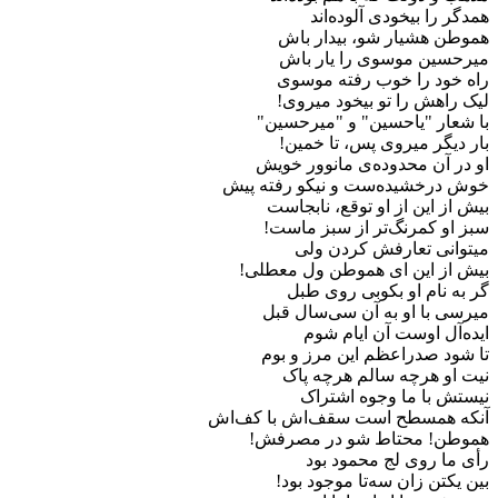
همدگر را بیخودی آلوده‌اند
هموطن هشیار شو، بیدار باش
میرحسین موسوی را یار باش
راه خود را خوب رفته موسوی
لیک راهش را تو بیخود میروی!
با شعار "یاحسین" و "میرحسین"
بار دیگر میروی پس، تا خمین!
او در آن محدوده‌ی مانوور خویش
خوش درخشیده‌ست و نیکو رفته پیش
بیش از این از او توقع، نابجاست
سبز او کمرنگ‌تر از سبز ماست!
میتوانی تعارفش کردن ولی
بیش از این ای هموطن ول معطلی!
گر به نام او بکوبی روی طبل
میرسی با او به آن سی‌سال قبل
ایده‌آل اوست آن ایام شوم
تا شود صدراعظم این مرز و بوم
نیت او هرچه سالم هرچه پاک
نیستش با ما وجوه اشتراک
آنکه همسطح است سقف‌اش با کف‌اش
هموطن! محتاط شو در مصرفش!
رأی ما روی لج محمود بود
بین یکتن زان سه‌تا موجود بود!